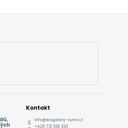
Kontakt
dů,
info
@
ecigarety-zumi.cz
vých
+420 721 335 333