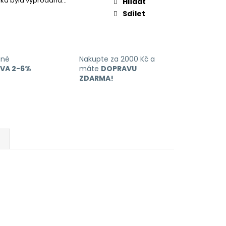
žka byla vyprodána…
Hlídat
Sdílet
ané
Nakupte za 2000 Kč a
EVA 2-6%
máte
DOPRAVU
ZDARMA!