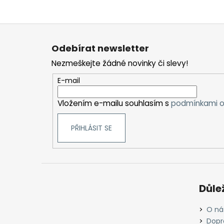
Z
á
Odebírat newsletter
p
Nezmeškejte žádné novinky či slevy!
a
t
E-mail
í
Vložením e-mailu souhlasím s
podmínkami o
PŘIHLÁSIT SE
Důle
O ná
Dopr