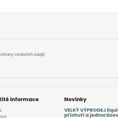
chrany osobních údajů
žité informace
Novinky
VELKÝ VÝPRODEJ liqui
s
příchutí a jednorázo
ava