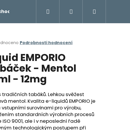
Hledat
Přihlášení
Nákupní
chodu
Novinky
Napište nám
Míchání liq
košík
rné
odnoceno
Podrobnosti hodnocení
cení
quid EMPORIO
ktu
báček - Mentol
ml - 12mg
ček.
tradičních tabáků. Lehkou svěžest
á mentol. Kvalita e-liquidů EMPORIO je
vstupními surovinami pro výrobu,
Následující
žením standardních výrobních procesů
 ISO 9001, ale i v neposlední řadě
vným technologickým postupem při