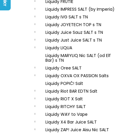
LIQUID ARAMAX 4PACK CIGAR
Liquidy FRUTIE
l
TOBACCO 4X10ML-18MG
Liquidy IMPRESS SALT (by Imperia)
558 Kč
Liquidy IVG SALT s TN
Liquidy JOYETECH TOP s TN
Liquidy Juice Sauz SALT s TN
Liquidy Just Juice SALT s TN
Liquidy LIQUA
Liquidy MARYLIQ Nic SALT (od Elf
Bar) s TN
Liquidy Oree SALT
Liquidy OXVA OX PASSION Salts
Liquidy POPIČ! Salt
Liquidy Riot BAR EDTN Salt
Liquidy RIOT X Salt
Liquidy RITCHY SALT
Liquidy WAY to Vape
Liquidy X4 Bar Juice SALT
Liquidy ZAP! Juice Aisu Nic SALT