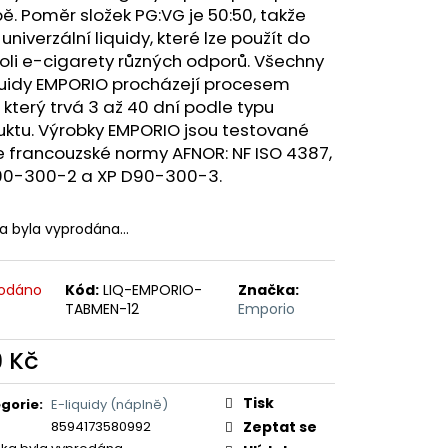
ERICAN BLEND 10ML-
ě. Poměr složek PG:VG je 50:50, takže
 MÍCHANÝ TABÁK)
 univerzální liquidy, které lze použít do
oli e-cigarety různých odporů. Všechny
quidy EMPORIO procházejí procesem
, který trvá 3 až 40 dní podle typu
uktu. Výrobky EMPORIO jsou testované
 francouzské normy AFNOR: NF ISO 4387,
90-300-2 a XP D90-300-3.
ka byla vyprodána…
odáno
Kód:
LIQ-EMPORIO-
Značka:
TABMEN-12
Emporio
9 Kč
ná
:
Tisk
gorie
:
E-liquidy (náplně)
8594173580992
Zeptat se