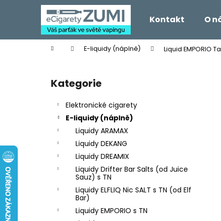
K
Přejít
na
o
Kontakt
O n
obsah
Zpět
Zpět
š
do
do
í
Domů
E-liquidy (náplně)
Liquid EMPORIO Ta
k
obchodu
obchodu
P
o
Kategorie
Přeskočit
s
kategorie
t
Elektronické cigarety
r
E-liquidy (náplně)
a
Liquidy ARAMAX
n
Liquidy DEKANG
n
Liquidy DREAMIX
í
Liquidy Drifter Bar Salts (od Juice
p
Sauz) s TN
a
Liquidy ELFLIQ Nic SALT s TN (od Elf
Bar)
n
Liquidy EMPORIO s TN
e