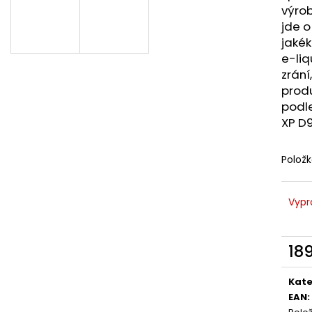
LIQUID DEKANG MENTHOL 10ML - 6MG
LIQUID LIQUA AM
výrob
(MENTOL)
6MG (AMERICKÝ
jde o
195 Kč
198 Kč
jakék
e-li
zrání
prod
podle
XP D
Polož
Vypr
18
Měr
cena
Kate
EAN
: