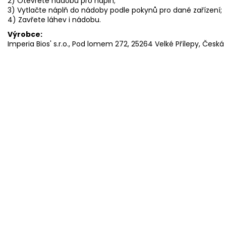
2) Otevřete nádobu pro náplň;
3) Vytlačte náplň do nádoby podle pokynů pro dané zařízení;
4) Zavřete láhev i nádobu.
Výrobce:
Imperia Bios' s.r.o., Pod lomem 272, 25264 Velké Přílepy, Čes