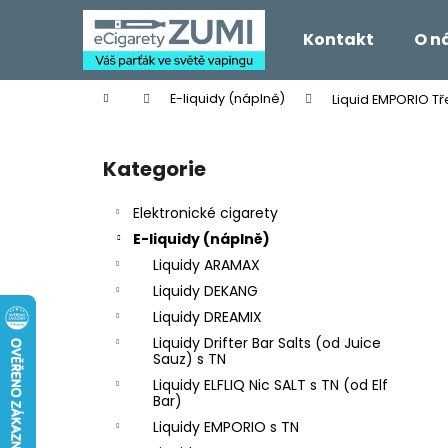
K
Přejít
na
o
Kontakt
O n
obsah
Zpět
Zpět
š
do
do
í
Domů
E-liquidy (náplně)
Liquid EMPORIO Tř
k
obchodu
obchodu
P
o
Kategorie
Přeskočit
s
kategorie
t
Elektronické cigarety
r
E-liquidy (náplně)
a
Liquidy ARAMAX
n
Liquidy DEKANG
n
Liquidy DREAMIX
í
Liquidy Drifter Bar Salts (od Juice
p
Sauz) s TN
a
Liquidy ELFLIQ Nic SALT s TN (od Elf
Bar)
n
Liquidy EMPORIO s TN
e