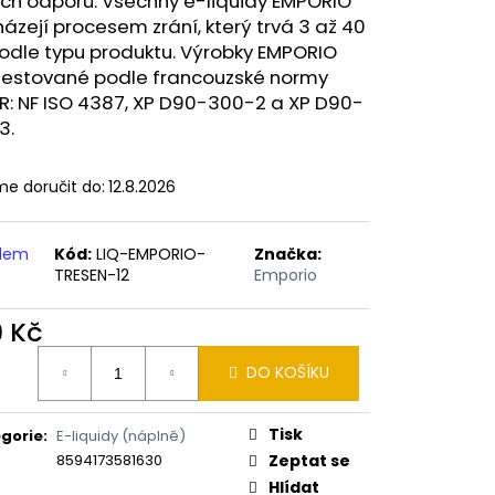
ých odporů. Všechny e-liquidy EMPORIO
ERICAN BLEND 10ML-
 MÍCHANÝ TABÁK)
ázejí procesem zrání, který trvá 3 až 40
odle typu produktu. Výrobky EMPORIO
 testované podle francouzské normy
R: NF ISO 4387, XP D90-300-2 a XP D90-
3.
e doručit do:
12.8.2026
adem
Kód:
LIQ-EMPORIO-
Značka:
TRESEN-12
Emporio
9 Kč
ná
DO KOŠÍKU
:
Tisk
gorie
:
E-liquidy (náplně)
8594173581630
Zeptat se
Hlídat