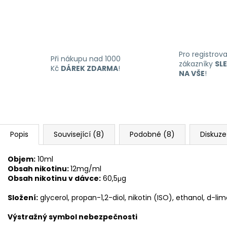
Pro registrov
Při nákupu nad 1000
zákazníky
SL
Kč
DÁREK ZDARMA
!
NA VŠE
!
Popis
Související (8)
Podobné (8)
Diskuze
Objem:
10ml
Obsah nikotinu:
12mg/ml
Obsah nikotinu v dávce:
60,5μg
Složení:
glycerol, propan-1,2-diol, nikotin (ISO), ethanol, d-l
Výstražný symbol nebezpečnosti