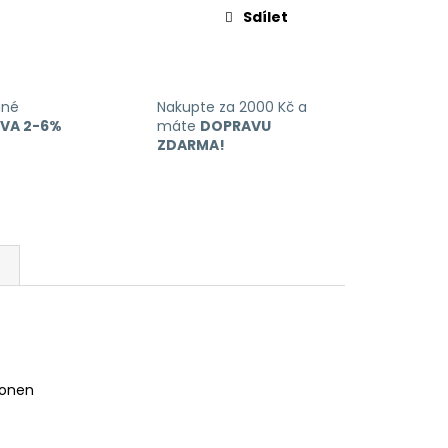
Sdílet
ané
Nakupte za 2000 Kč a
EVA 2-6%
máte
DOPRAVU
ZDARMA!
imonen