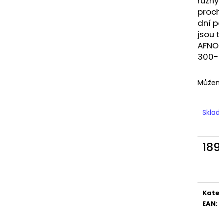
různ
LIQUID DEKANG MENTHOL 10ML - 6MG
LIQUID LIQUA AM
(MENTOL)
6MG (AMERICKÝ
proch
dní p
195 Kč
198 Kč
jsou
AFNO
300-
Můžem
Skl
18
Měr
cena
Kate
EAN
: