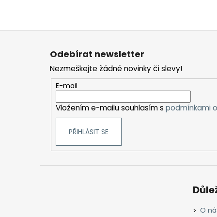
Z
á
Odebírat newsletter
p
Nezmeškejte žádné novinky či slevy!
a
t
E-mail
í
Vložením e-mailu souhlasím s
podmínkami o
PŘIHLÁSIT SE
Důle
O ná