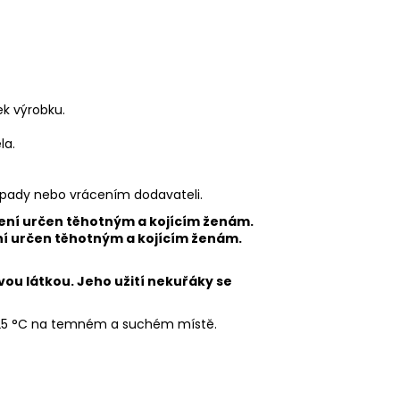
ek výrobku.
la.
dpady nebo vrácením dodavateli.
ní určen těhotným a kojícím ženám.
vou látkou. Jeho užití nekuřáky se
 25 °C na temném a suchém místě.