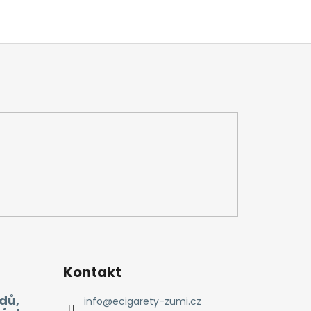
Kontakt
dů,
info
@
ecigarety-zumi.cz