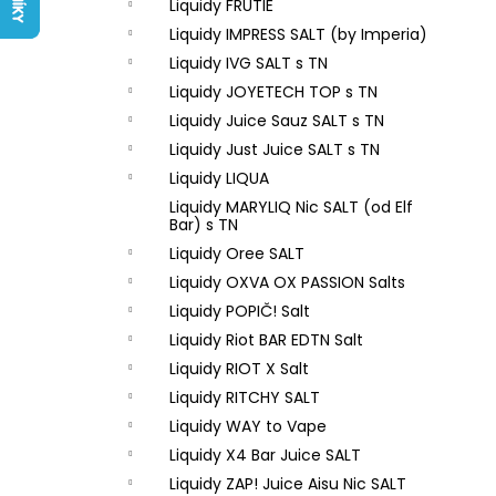
LIQUID ARAMAX 4PACK CIGAR
Liquidy FRUTIE
l
TOBACCO 4X10ML-18MG
Liquidy IMPRESS SALT (by Imperia)
558 Kč
Liquidy IVG SALT s TN
Liquidy JOYETECH TOP s TN
Liquidy Juice Sauz SALT s TN
Liquidy Just Juice SALT s TN
Liquidy LIQUA
Liquidy MARYLIQ Nic SALT (od Elf
Bar) s TN
Liquidy Oree SALT
Liquidy OXVA OX PASSION Salts
Liquidy POPIČ! Salt
Liquidy Riot BAR EDTN Salt
Liquidy RIOT X Salt
Liquidy RITCHY SALT
Liquidy WAY to Vape
Liquidy X4 Bar Juice SALT
Liquidy ZAP! Juice Aisu Nic SALT