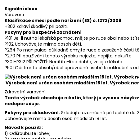
Signální slovo
Varování
Klasifikace směsi podle nařízení (ES) č. 1272/2008
H302 Zdraví škodlivý při požití.
Pokyny pro bezpečné zacházení
P101 Je-li nutná lékařská pomoc, mějte po ruce obal nebo štít
P102 Uchovávejte mimo dosah dětí.
P264 Po manipulaci důkladně omyjte ruce a zasažené části tě
P270 Při používání tohoto výrobku nejezte, nepijte, nekuřte.
P301+P312 PŘI POŽITÍ: Necítíte-li se dobře, volejte lékaře.
P501 Odstraňte obsah/obal oprávněné osobě k nakládání s o
Výrobek není určen osobám mladším 18 let. Výrobek ne
Zdravotní varování
Tento výrobek obsahuje nikotin, který je vysoce návyko
nedoporučuje.
Pokyny pro skladování:
Skladujte uzamčené při teplotě do
Uchovávejte mimo dosah osob mladších 18 let.
Návod k použití:
1) Odšroubujte láhev;