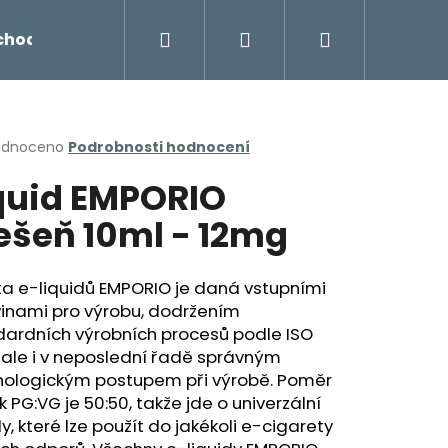
Hledat
Přihlášení
Nákupní
chodu
Novinky
Napište nám
Míchání liq
košík
rné
odnoceno
Podrobnosti hodnocení
cení
quid EMPORIO
ktu
ešeň 10ml - 12mg
ček.
ta e-liquidů EMPORIO je daná vstupními
vinami pro výrobu, dodržením
dardních výrobních procesů podle ISO
 ale i v neposlední řadě správným
nologickým postupem při výrobě. Poměr
Následující
k PG:VG je 50:50, takže jde o univerzální
dy, které lze použít do jakékoli e-cigarety