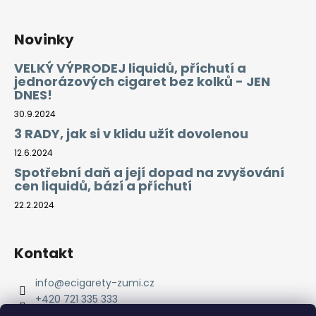
Novinky
VELKÝ VÝPRODEJ liquidů, příchutí a
jednorázových cigaret bez kolků - JEN
DNES!
30.9.2024
3 RADY, jak si v klidu užít dovolenou
12.6.2024
Spotřební daň a její dopad na zvyšování
cen liquidů, bází a příchutí
22.2.2024
Kontakt
info
@
ecigarety-zumi.cz
+420 721 335 333
Facebook eCigarety ZUMI