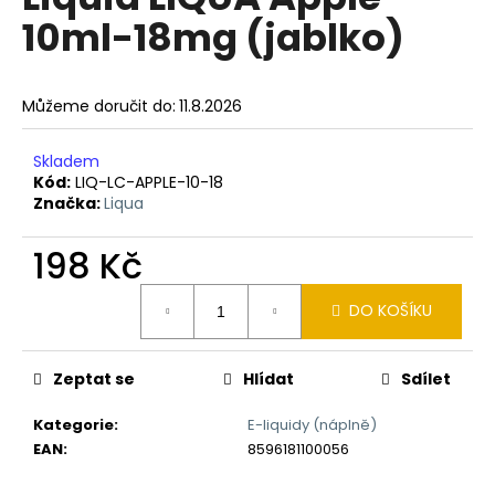
je
a
10ml-18mg (jablko)
0,0
z
j
5
í
hvězdiček.
Můžeme doručit do:
11.8.2026
t
?
Skladem
Kód:
LIQ-LC-APPLE-10-18
Značka:
Liqua
198 Kč
HLEDAT
Měrná
DO KOŠÍKU
cena:
D
o
Zeptat se
Hlídat
Sdílet
p
o
Kategorie
:
E-liquidy (náplně)
r
EAN
:
8596181100056
u