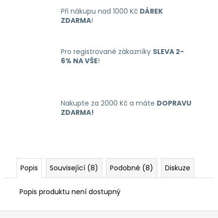
č
u
Při nákupu nad 1000 Kč
DÁREK
ZDARMA
!
j
e
m
Pro registrované zákazníky
SLEVA 2-
e
6% NA VŠE
!
LIQUID
LIQUA
4PACK
Nakupte za 2000 Kč a máte
DOPRAVU
BRIGHT
ZDARMA!
TOBACCO
4X10ML-
6MG
(ČISTÁ
TABÁKOVÁ
PŘÍCHUŤ)
Popis
Související (8)
Podobné (8)
Diskuze
638
Kč
Popis produktu není dostupný
Z