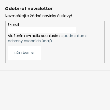
á
Odebírat newsletter
p
Nezmeškejte žádné novinky či slevy!
a
t
E-mail
í
Vložením e-mailu souhlasím s
podmínkami
ochrany osobních údajů
PŘIHLÁSIT SE