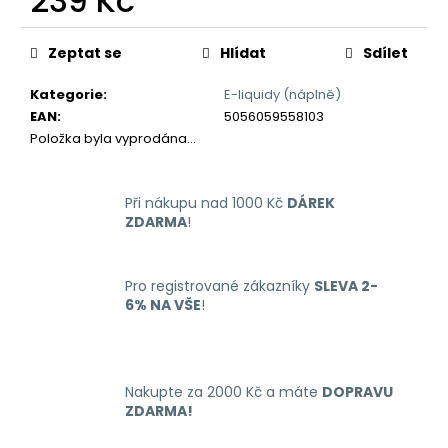
239 Kč
č
u
Měrná
j
cena:
Zeptat se
Hlídat
Sdílet
e
m
Kategorie
:
E-liquidy (náplně)
e
EAN
:
5056059558103
Položka byla vyprodána…
LIQUID
LIQUA
Při nákupu nad 1000 Kč
DÁREK
4PACK
BRIGHT
ZDARMA
!
TOBACCO
4X10ML-
6MG
Pro registrované zákazníky
SLEVA 2-
(ČISTÁ
6% NA VŠE
!
TABÁKOVÁ
PŘÍCHUŤ)
638
Kč
Nakupte za 2000 Kč a máte
DOPRAVU
ZDARMA!