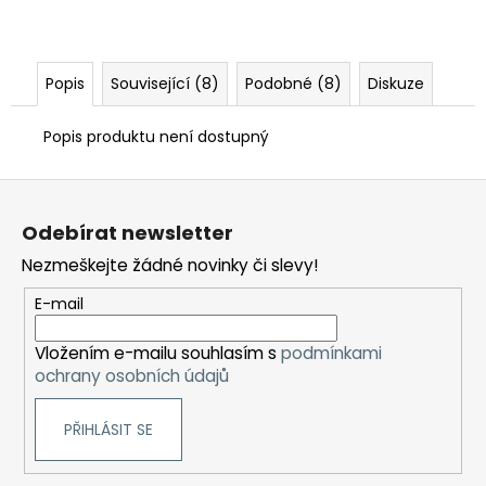
Popis
Související (8)
Podobné (8)
Diskuze
Popis produktu není dostupný
Z
á
Odebírat newsletter
p
Nezmeškejte žádné novinky či slevy!
a
t
E-mail
í
Vložením e-mailu souhlasím s
podmínkami
ochrany osobních údajů
PŘIHLÁSIT SE