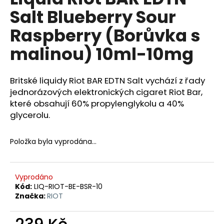
je
a
Salt Blueberry Sour
0,0
z
j
Raspberry (Borůvka s
5
í
hvězdiček.
malinou) 10ml-10mg
t
?
Britské liquidy Riot BAR EDTN Salt vychází z řady
jednorázových elektronických cigaret Riot Bar,
které obsahují 60% propylenglykolu a 40%
glycerolu.
HLEDAT
Položka byla vyprodána…
D
o
Vyprodáno
p
Kód:
LIQ-RIOT-BE-BSR-10
o
Značka:
RIOT
r
u