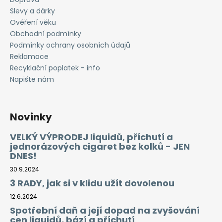
Slevy a dárky
Ověření věku
Obchodní podmínky
Podmínky ochrany osobních údajů
Reklamace
Recyklační poplatek - info
Napište nám
Novinky
VELKÝ VÝPRODEJ liquidů, příchutí a
jednorázových cigaret bez kolků - JEN
DNES!
30.9.2024
3 RADY, jak si v klidu užít dovolenou
12.6.2024
Spotřební daň a její dopad na zvyšování
cen liquidů, bází a příchutí