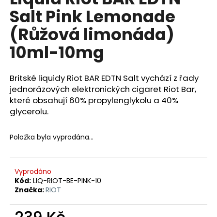
je
a
Salt Pink Lemonade
0,0
z
j
(Růžová limonáda)
5
í
hvězdiček.
10ml-10mg
t
?
Britské liquidy Riot BAR EDTN Salt vychází z řady
jednorázových elektronických cigaret Riot Bar,
které obsahují 60% propylenglykolu a 40%
glycerolu.
HLEDAT
Položka byla vyprodána…
D
o
Vyprodáno
p
Kód:
LIQ-RIOT-BE-PINK-10
o
Značka:
RIOT
r
u