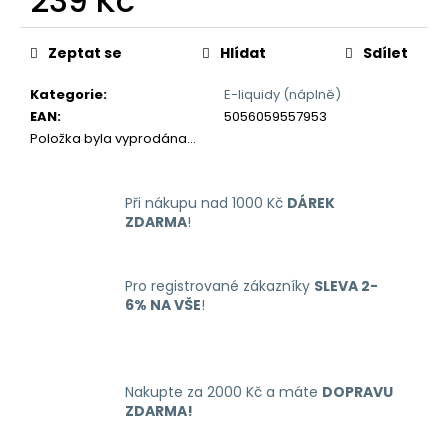
239 Kč
č
u
Měrná
j
cena:
Zeptat se
Hlídat
Sdílet
e
m
Kategorie
:
E-liquidy (náplně)
e
EAN
:
5056059557953
Položka byla vyprodána…
LIO
NANO
Při nákupu nad 1000 Kč
DÁREK
PRO
ELEKTRONICKÁ
ZDARMA
!
CIGARETA
PASSION
FRUIT
Pro registrované zákazníky
SLEVA 2-
16MG
6% NA VŠE
!
169
Kč
Nakupte za 2000 Kč a máte
DOPRAVU
ZDARMA!