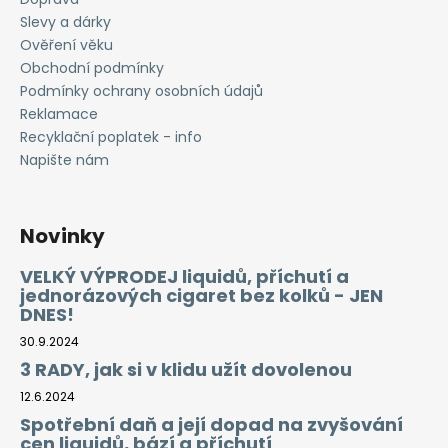
Slevy a dárky
Ověření věku
Obchodní podmínky
Podmínky ochrany osobních údajů
Reklamace
Recyklační poplatek - info
Napište nám
Novinky
VELKÝ VÝPRODEJ liquidů, příchutí a
jednorázových cigaret bez kolků - JEN
DNES!
30.9.2024
3 RADY, jak si v klidu užít dovolenou
12.6.2024
Spotřební daň a její dopad na zvyšování
cen liquidů, bází a příchutí