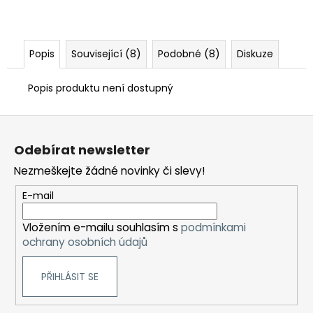
Popis
Související (8)
Podobné (8)
Diskuze
Popis produktu není dostupný
Z
á
Odebírat newsletter
p
Nezmeškejte žádné novinky či slevy!
a
t
E-mail
í
Vložením e-mailu souhlasím s
podmínkami
ochrany osobních údajů
PŘIHLÁSIT SE