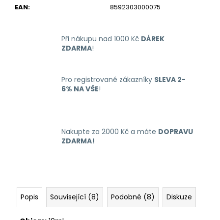
č
EAN
:
8592303000075
u
j
e
Při nákupu nad 1000 Kč
DÁREK
m
ZDARMA
!
e
Pro registrované zákazníky
SLEVA 2-
LIQUID
6% NA VŠE
!
ARAMAX
4PACK
CIGAR
TOBACCO
4X10ML-
Nakupte za 2000 Kč a máte
DOPRAVU
18MG
ZDARMA!
558
Kč
Popis
Související (8)
Podobné (8)
Diskuze