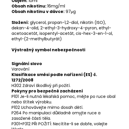
Objem:
10ml
Obsah nikotinu:
16mg/ml
Obsah nikotinu v dávce:
97μg
Složení:
glycerol, propan-1,2-diol, nikotin (ISO),
dekan-4-olid, 2-ethyl-3-hydroxy-4-pyron, ethyl-
acetoacetát, isopentyl-acetát, cis-hex-3-en-1-ol,
ethyl-(2-methylbutyrát)
Výstražný symbol nebezpečnosti
Signální slovo
Varování
Klasifikace směsi podle nařízení (ES) č.
1272/2008
H302 Zdraví škodlivý při požití.
Pokyny pro bezpečné zacházení
P101 Je-li nutná lékařská pomoc, mějte po ruce obal
nebo štítek výrobku.
P102 Uchovávejte mimo dosah dětí.
P264 Po manipulaci důkladně omyjte ruce a
zasažené části těla.
P301+P312 PŘI POŽITÍ: Necítíte-li se dobře, volejte