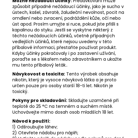
Možné nežádoucí účinky:
Předávkování může
způsobit případné nežádoucí účinky, jako je sucho v
ústech, kašel, závratě, žaludeční nevolnost, pocit na
omdlení nebo zvracení, podráždění kůže, očí nebo
úst apod. Prosím umyjte si ruce, pokud jste přišli s
kapalinou do styku. Jestli se vyskytne některý z
těchto nežádoucích účinků, včetně případných
vedlejších účinků, které nejsou uvedeny v této
příbalové informaci, přestaňte používat produkt.
Kdyby účinky pokračovaly i po zastavení užívání,
poraďte se s lékařem nebo zdravotníkem a ukažte
mu tento příbalový leták..
Návykovost a toxicita:
Tento výrobek obsahuje
nikotin, který je vysoce návyková látka a je proto
určen pouze pro osoby starší 18-ti let. Nikotin je
toxický.
Pokyny pro skladování:
Skladujte uzamčené při
teplotě do 25 °C na temném a suchém místě.
Uchovávejte mimo dosah osob mladších 18 let.
Návod k použití:
1) Odšroubujte láhev;
2) Otevřete nádobu pro náplň;