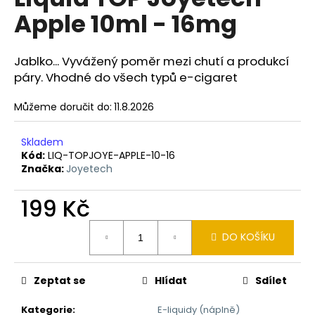
je
a
Apple 10ml - 16mg
0,0
z
j
5
í
hvězdiček.
Jablko... Vyvážený poměr mezi chutí a produkcí
t
páry. Vhodné do všech typů e-cigaret
?
Můžeme doručit do:
11.8.2026
Skladem
Kód:
LIQ-TOPJOYE-APPLE-10-16
HLEDAT
Značka:
Joyetech
199 Kč
D
Měrná
DO KOŠÍKU
o
cena:
p
o
Zeptat se
Hlídat
Sdílet
r
u
Kategorie
:
E-liquidy (náplně)