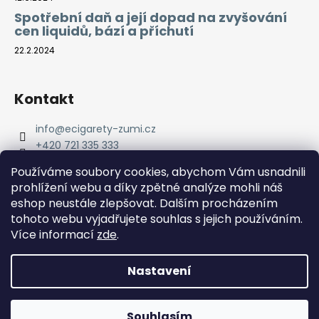
Spotřební daň a její dopad na zvyšování
cen liquidů, bází a příchutí
22.2.2024
Kontakt
info
@
ecigarety-zumi.cz
+420 721 335 333
Facebook eCigarety ZUMI
Používáme soubory cookies, abychom Vám usnadnili
prohlížení webu a díky zpětné analýze mohli náš
eshop neustále zlepšovat. Dalším procházením
tohoto webu vyjadřujete souhlas s jejich používáním.
Více informací
zde
.
Nastavení
Vytvořil Shoptet
Copyright 2026
eCigarety ZUMI
. Všechna práva
Doprava ZDARMA od 2000 Kč! Dárek k objednávce od 2500
Souhlasím
vyhrazena.