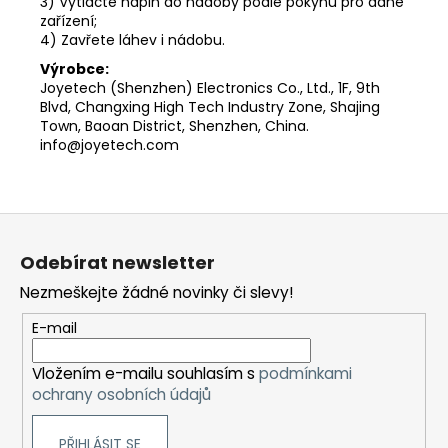
3) Vytlačte náplň do nádoby podle pokynů pro dané
zařízení;
4) Zavřete láhev i nádobu.
Výrobce:
Joyetech (Shenzhen) Electronics Co., Ltd., 1F, 9th
Blvd, Changxing High Tech Industry Zone, Shajing
Town, Baoan District, Shenzhen, China.
info@joyetech.com
Z
á
Odebírat newsletter
p
Nezmeškejte žádné novinky či slevy!
a
t
E-mail
í
Vložením e-mailu souhlasím s
podmínkami
ochrany osobních údajů
PŘIHLÁSIT SE