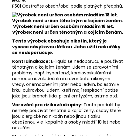
lékaře.
P501 Odstraňte obsah/obal podle platných předpisů.
Výrobek není určen osobám mladším 18 let.
Výrobek není určen těhotným a kojícím ženám.
Tento výrobek obsahuje nikotin, který je
vysoce návykovou látkou. Jeho užití nekuřáky
se nedoporučuje.
Kontraindikace:
E-liquid se nedoporučuje používat
těhotným a kojícím ženám. Lidem se zdravotními
problémy: např. hypertenzí, kardiovaskulárními
nemocemi, žaludečními a dvanácterníkovými
vředy, onemocněním jater nebo ledvin, bolestmi v
krku, cukrovkou. Lidem, kteří mají respirační potíže
jako jsou: bronchitida, plicní emfyzém, astma atd.
Varování pro rizikové skupiny:
Tento produkt by
neměly používat těhotné a kojící ženy, osoby které
jsou alergické na nikotin nebo jinou složku
obsaženou v e-kapalině a osoby mladší 18 let nebo
nekuřáci.