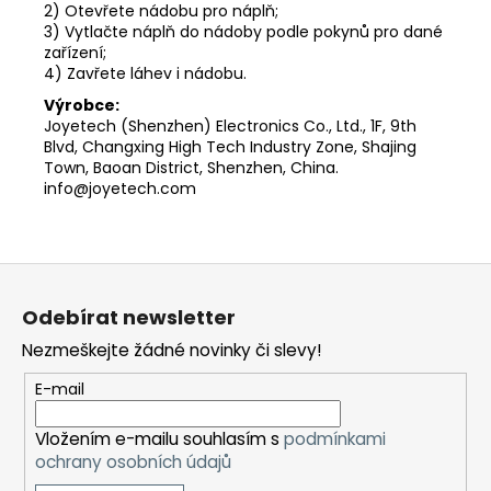
2) Otevřete nádobu pro náplň;
3) Vytlačte náplň do nádoby podle pokynů pro dané
zařízení;
4) Zavřete láhev i nádobu.
Výrobce:
Joyetech (Shenzhen) Electronics Co., Ltd., 1F, 9th
Blvd, Changxing High Tech Industry Zone, Shajing
Town, Baoan District, Shenzhen, China.
info@joyetech.com
Z
á
Odebírat newsletter
p
Nezmeškejte žádné novinky či slevy!
a
t
E-mail
í
Vložením e-mailu souhlasím s
podmínkami
ochrany osobních údajů