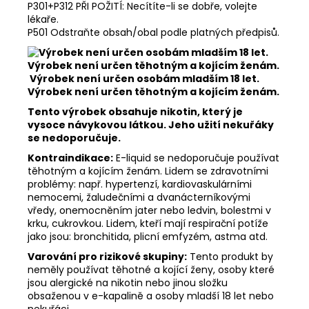
P301+P312 PŘI POŽITÍ: Necítíte-li se dobře, volejte
lékaře.
P501 Odstraňte obsah/obal podle platných předpisů.
Výrobek není určen osobám mladším 18 let.
Výrobek není určen těhotným a kojícím ženám.
Tento výrobek obsahuje nikotin, který je
vysoce návykovou látkou. Jeho užití nekuřáky
se nedoporučuje.
Kontraindikace:
E-liquid se nedoporučuje používat
těhotným a kojícím ženám. Lidem se zdravotními
problémy: např. hypertenzí, kardiovaskulárními
nemocemi, žaludečními a dvanácterníkovými
vředy, onemocněním jater nebo ledvin, bolestmi v
krku, cukrovkou. Lidem, kteří mají respirační potíže
jako jsou: bronchitida, plicní emfyzém, astma atd.
Varování pro rizikové skupiny:
Tento produkt by
neměly používat těhotné a kojící ženy, osoby které
jsou alergické na nikotin nebo jinou složku
obsaženou v e-kapalině a osoby mladší 18 let nebo