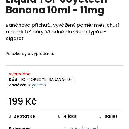
je
a
Banana 10ml - 11mg
0,0
z
j
5
í
hvězdiček.
Banánová příchuť... Vyvážený poměr mezi chutí
t
a produkcí páry. Vhodné do všech typů e-
?
cigaret
Položka byla vyprodána…
HLEDAT
Vyprodáno
Kód:
LIQ-TOPJOYE-BANANA-10-11
Značka:
Joyetech
D
o
199 Kč
p
Měrná
o
cena:
r
Zeptat se
Hlídat
Sdílet
u
Kategorie
:
E-liquidy (náplně)