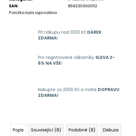
č
EAN
:
8592303000112
u
Položka byla vyprodána…
j
e
m
Při nákupu nad 1000 Kč
DÁREK
e
ZDARMA
!
LIQUID
DEKANG
Pro registrované zákazníky
SLEVA 2-
MENTHOL
6% NA VŠE
!
10ML
-
6MG
(MENTOL)
Nakupte za 2000 Kč a máte
DOPRAVU
195
ZDARMA!
Kč
Popis
Související (8)
Podobné (8)
Diskuze