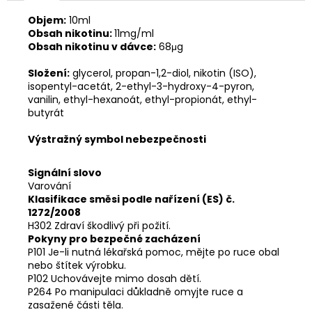
Objem:
10ml
Obsah nikotinu:
11mg/ml
Obsah nikotinu v dávce:
68μg
Složení:
glycerol, propan-1,2-diol, nikotin (ISO),
isopentyl-acetát, 2-ethyl-3-hydroxy-4-pyron,
vanilin, ethyl-hexanoát, ethyl-propionát, ethyl-
butyrát
Výstražný symbol nebezpečnosti
Signální slovo
Varování
Klasifikace směsi podle nařízení (ES) č.
1272/2008
H302 Zdraví škodlivý při požití.
Pokyny pro bezpečné zacházení
P101 Je-li nutná lékařská pomoc, mějte po ruce obal
nebo štítek výrobku.
P102 Uchovávejte mimo dosah dětí.
P264 Po manipulaci důkladně omyjte ruce a
zasažené části těla.