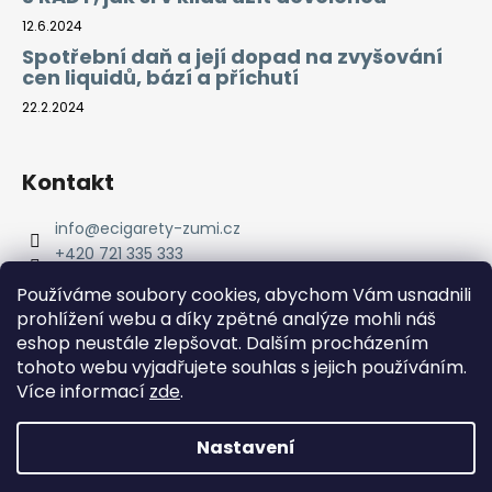
12.6.2024
Spotřební daň a její dopad na zvyšování
cen liquidů, bází a příchutí
22.2.2024
Kontakt
info
@
ecigarety-zumi.cz
+420 721 335 333
Facebook eCigarety ZUMI
Používáme soubory cookies, abychom Vám usnadnili
prohlížení webu a díky zpětné analýze mohli náš
eshop neustále zlepšovat. Dalším procházením
tohoto webu vyjadřujete souhlas s jejich používáním.
Více informací
zde
.
Nastavení
Vytvořil Shoptet