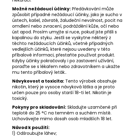
nekuřáci.
Možné nežádoucí účinky:
Předávkování může
způsobit případné nežádoucí účinky, jako je sucho v
ústech, kašel, závratě, žaludeční nevolnost, pocit na
omdlení nebo zvracení, podráždění kůže, očí nebo
úst apod. Prosím umyjte si ruce, pokud jste přišli s
kapalinou do styku. Jestli se vyskytne některý z
těchto nežádoucích účinků, včetně případných
vedlejších účinků, které nejsou uvedeny v této
příbalové informaci, přestaňte používat produkt.
Kdyby účinky pokračovaly i po zastavení užívání,
poraďte se s lékařem nebo zdravotníkem a ukažte
mu tento příbalový leták..
Návykovost a toxicita:
Tento výrobek obsahuje
nikotin, který je vysoce návyková látka a je proto
určen pouze pro osoby starší 18-ti let. Nikotin je
toxický.
Pokyny pro skladování:
Skladujte uzamčené při
teplotě do 25 °C na temném a suchém místě.
Uchovávejte mimo dosah osob mladších 18 let.
Návod k použití:
1) Odšroubujte láhev;