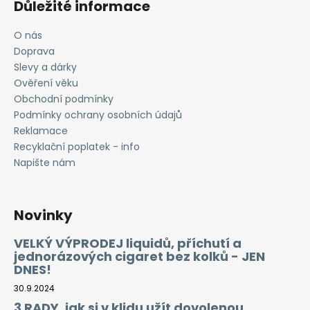
Důležité informace
O nás
Doprava
Slevy a dárky
Ověření věku
Obchodní podmínky
Podmínky ochrany osobních údajů
Reklamace
Recyklační poplatek - info
Napište nám
Novinky
VELKÝ VÝPRODEJ liquidů, příchutí a
jednorázových cigaret bez kolků - JEN
DNES!
30.9.2024
3 RADY, jak si v klidu užít dovolenou