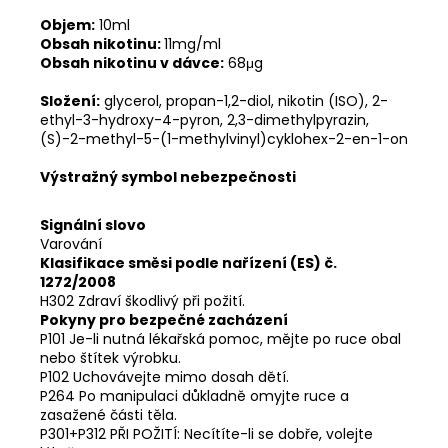
Objem:
10ml
Obsah nikotinu:
11mg/ml
Obsah nikotinu v dávce:
68μg
Složení:
glycerol, propan-1,2-diol, nikotin (ISO), 2-
ethyl-3-hydroxy-4-pyron, 2,3-dimethylpyrazin,
(S)-2-methyl-5-(1-methylvinyl)cyklohex-2-en-1-on
Výstražný symbol nebezpečnosti
Signální slovo
Varování
Klasifikace směsi podle nařízení (ES) č.
1272/2008
H302 Zdraví škodlivý při požití.
Pokyny pro bezpečné zacházení
P101 Je-li nutná lékařská pomoc, mějte po ruce obal
nebo štítek výrobku.
P102 Uchovávejte mimo dosah dětí.
P264 Po manipulaci důkladně omyjte ruce a
zasažené části těla.
P301+P312 PŘI POŽITÍ: Necítíte-li se dobře, volejte