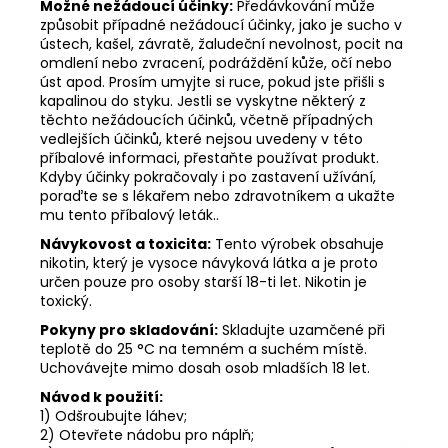
Možné nežádoucí účinky:
Předávkování může
způsobit případné nežádoucí účinky, jako je sucho v
ústech, kašel, závratě, žaludeční nevolnost, pocit na
omdlení nebo zvracení, podráždění kůže, očí nebo
úst apod. Prosím umyjte si ruce, pokud jste přišli s
kapalinou do styku. Jestli se vyskytne některý z
těchto nežádoucích účinků, včetně případných
vedlejších účinků, které nejsou uvedeny v této
příbalové informaci, přestaňte používat produkt.
Kdyby účinky pokračovaly i po zastavení užívání,
poraďte se s lékařem nebo zdravotníkem a ukažte
mu tento příbalový leták..
Návykovost a toxicita:
Tento výrobek obsahuje
nikotin, který je vysoce návyková látka a je proto
určen pouze pro osoby starší 18-ti let. Nikotin je
toxický.
Pokyny pro skladování:
Skladujte uzamčené při
teplotě do 25 °C na temném a suchém místě.
Uchovávejte mimo dosah osob mladších 18 let.
Návod k použití:
1) Odšroubujte láhev;
2) Otevřete nádobu pro náplň;