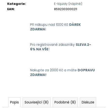
č
Kategorie
:
E-liquidy (náplně)
u
EAN
:
8592303000211
j
e
m
Při nákupu nad 1000 Kč
DÁREK
e
ZDARMA
!
LIO
Pro registrované zákazníky
SLEVA 2-
NANO
PRO
6% NA VŠE
!
ELEKTRONICKÁ
CIGARETA
PASSION
FRUIT
16MG
Nakupte za 2000 Kč a máte
DOPRAVU
ZDARMA!
169
Kč
Popis
Související (8)
Podobné (8)
Diskuze