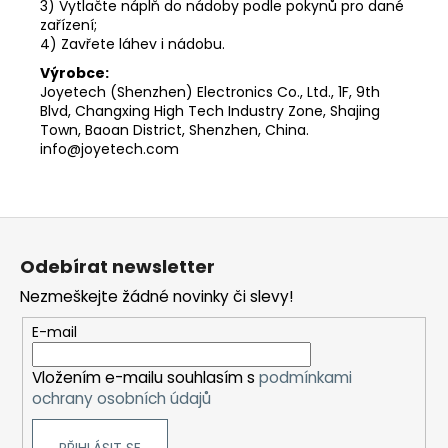
3) Vytlačte náplň do nádoby podle pokynů pro dané
zařízení;
4) Zavřete láhev i nádobu.
Výrobce:
Joyetech (Shenzhen) Electronics Co., Ltd., 1F, 9th
Blvd, Changxing High Tech Industry Zone, Shajing
Town, Baoan District, Shenzhen, China.
info@joyetech.com
Z
á
Odebírat newsletter
p
Nezmeškejte žádné novinky či slevy!
a
t
E-mail
í
Vložením e-mailu souhlasím s
podmínkami
ochrany osobních údajů