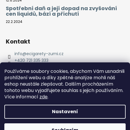
12.6.2024
Spotřební daň a její dopad na zvyšování
cen liquidů, bází a příchutí
22.2.2024
Kontakt
info
@
ecigarety-zumi.cz
+420 721 335 333
Facebook eCigarety ZUMI
Používáme soubory cookies, abychom Vám usnadnili
prohlížení webu a díky zpětné analýze mohli náš
eshop neustále zlepšovat. Dalším procházením
tohoto webu vyjadřujete souhlas s jejich používáním.
Více informací
zde
.
Nastavení
Vytvořil Shoptet
Copyright 2026
eCigarety ZUMI
. Všechna práva
Doprava ZDARMA od 2000 Kč! Dárek k objednávce od 2500