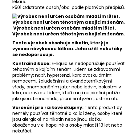
lékaře.
P501 Odstraňte obsah/obal podle platných předpisů.
Výrobek není určen osobám mladším 18 let.
Výrobek není určen těhotným a kojícím ženám.
Tento výrobek obsahuje nikotin, který je
vysoce návykovou látkou. Jeho užití nekuřáky
se nedoporučuje.
Kontraindikace:
E-liquid se nedoporučuje používat
těhotným a kojícím ženám. Lidem se zdravotními
problémy: např. hypertenzí, kardiovaskulárními
nemocemi, žaludečními a dvanácterníkovými
vředy, onemocněním jater nebo ledvin, bolestmi v
krku, cukrovkou. Lidem, kteří mají respirační potíže
jako jsou: bronchitida, plicní emfyzém, astma atd.
Varování pro rizikové skupiny:
Tento produkt by
neměly používat těhotné a kojící ženy, osoby které
jsou alergické na nikotin nebo jinou složku
obsaženou v e-kapalině a osoby mladší 18 let nebo
nekuřáci.