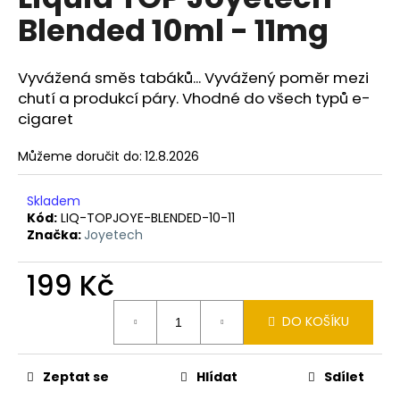
je
a
Blended 10ml - 11mg
0,0
z
j
5
í
hvězdiček.
Vyvážená směs tabáků... Vyvážený poměr mezi
t
chutí a produkcí páry. Vhodné do všech typů e-
?
cigaret
Můžeme doručit do:
12.8.2026
Skladem
HLEDAT
Kód:
LIQ-TOPJOYE-BLENDED-10-11
Značka:
Joyetech
199 Kč
D
o
Měrná
p
DO KOŠÍKU
cena:
o
r
Zeptat se
Hlídat
Sdílet
u