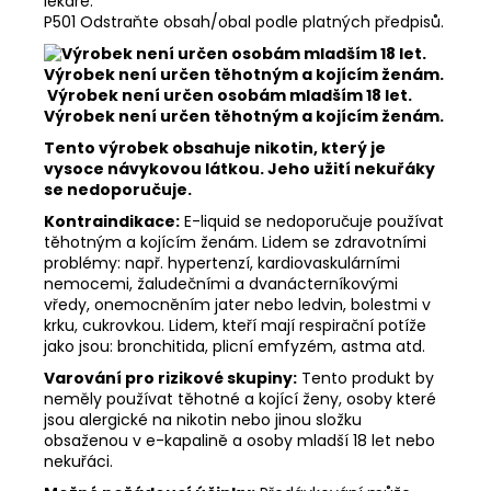
lékaře.
P501 Odstraňte obsah/obal podle platných předpisů.
Výrobek není určen osobám mladším 18 let.
Výrobek není určen těhotným a kojícím ženám.
Tento výrobek obsahuje nikotin, který je
vysoce návykovou látkou. Jeho užití nekuřáky
se nedoporučuje.
Kontraindikace:
E-liquid se nedoporučuje používat
těhotným a kojícím ženám. Lidem se zdravotními
problémy: např. hypertenzí, kardiovaskulárními
nemocemi, žaludečními a dvanácterníkovými
vředy, onemocněním jater nebo ledvin, bolestmi v
krku, cukrovkou. Lidem, kteří mají respirační potíže
jako jsou: bronchitida, plicní emfyzém, astma atd.
Varování pro rizikové skupiny:
Tento produkt by
neměly používat těhotné a kojící ženy, osoby které
jsou alergické na nikotin nebo jinou složku
obsaženou v e-kapalině a osoby mladší 18 let nebo
nekuřáci.