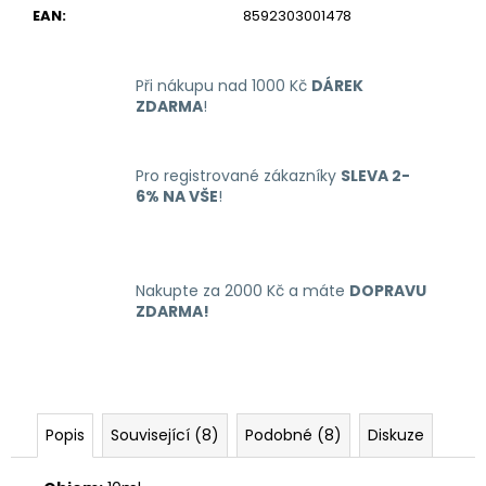
č
EAN
:
8592303001478
u
j
e
Při nákupu nad 1000 Kč
DÁREK
m
ZDARMA
!
e
Pro registrované zákazníky
SLEVA 2-
LIQUID
6% NA VŠE
!
DEKANG
MENTHOL
10ML
-
6MG
Nakupte za 2000 Kč a máte
DOPRAVU
(MENTOL)
ZDARMA!
195
Kč
Popis
Související (8)
Podobné (8)
Diskuze