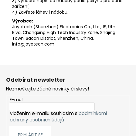
3) Vytlačte náplň do nádoby podle pokynů pro dané
zařízení;
4) Zavřete láhev i nádobu.
Výrobce:
Joyetech (Shenzhen) Electronics Co., Ltd., 1F, 9th
Blvd, Changxing High Tech Industry Zone, Shajing
Town, Baoan District, Shenzhen, China.
info@joyetech.com
Z
á
Odebírat newsletter
p
Nezmeškejte žádné novinky či slevy!
a
t
E-mail
í
Vložením e-mailu souhlasím s
podmínkami
ochrany osobních údajů
PŘIHLÁSIT SE