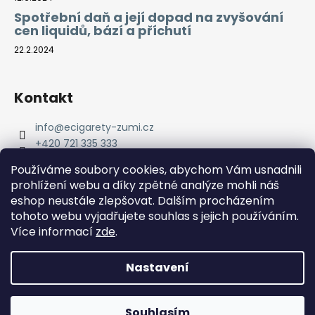
Spotřební daň a její dopad na zvyšování
cen liquidů, bází a příchutí
22.2.2024
Kontakt
info
@
ecigarety-zumi.cz
+420 721 335 333
Facebook eCigarety ZUMI
Používáme soubory cookies, abychom Vám usnadnili
prohlížení webu a díky zpětné analýze mohli náš
eshop neustále zlepšovat. Dalším procházením
tohoto webu vyjadřujete souhlas s jejich používáním.
Více informací
zde
.
Nastavení
Vytvořil Shoptet
Copyright 2026
eCigarety ZUMI
. Všechna práva
Doprava ZDARMA od 2000 Kč! Dárek k objednávce od 2500
Souhlasím
vyhrazena.