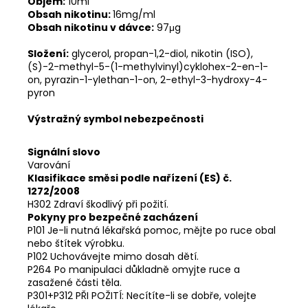
Objem:
10ml
Obsah nikotinu:
16mg/ml
Obsah nikotinu v dávce:
97μg
Složení:
glycerol, propan-1,2-diol, nikotin (ISO),
(S)-2-methyl-5-(1-methylvinyl)cyklohex-2-en-1-
on, pyrazin-1-ylethan-1-on, 2-ethyl-3-hydroxy-4-
pyron
Výstražný symbol nebezpečnosti
Signální slovo
Varování
Klasifikace směsi podle nařízení (ES) č.
1272/2008
H302 Zdraví škodlivý při požití.
Pokyny pro bezpečné zacházení
P101 Je-li nutná lékařská pomoc, mějte po ruce obal
nebo štítek výrobku.
P102 Uchovávejte mimo dosah dětí.
P264 Po manipulaci důkladně omyjte ruce a
zasažené části těla.
P301+P312 PŘI POŽITÍ: Necítíte-li se dobře, volejte