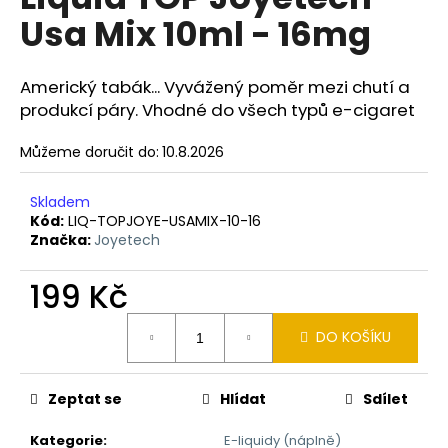
je
a
Usa Mix 10ml - 16mg
0,0
z
j
5
í
hvězdiček.
Americký tabák... Vyvážený poměr mezi chutí a
t
produkcí páry. Vhodné do všech typů e-cigaret
?
Můžeme doručit do:
10.8.2026
Skladem
Kód:
LIQ-TOPJOYE-USAMIX-10-16
HLEDAT
Značka:
Joyetech
199 Kč
D
Měrná
DO KOŠÍKU
o
cena:
p
o
Zeptat se
Hlídat
Sdílet
r
u
Kategorie
:
E-liquidy (náplně)