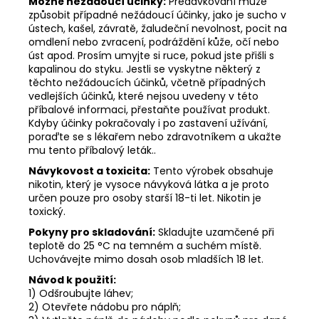
Možné nežádoucí účinky:
Předávkování může
způsobit případné nežádoucí účinky, jako je sucho v
ústech, kašel, závratě, žaludeční nevolnost, pocit na
omdlení nebo zvracení, podráždění kůže, očí nebo
úst apod. Prosím umyjte si ruce, pokud jste přišli s
kapalinou do styku. Jestli se vyskytne některý z
těchto nežádoucích účinků, včetně případných
vedlejších účinků, které nejsou uvedeny v této
příbalové informaci, přestaňte používat produkt.
Kdyby účinky pokračovaly i po zastavení užívání,
poraďte se s lékařem nebo zdravotníkem a ukažte
mu tento příbalový leták..
Návykovost a toxicita:
Tento výrobek obsahuje
nikotin, který je vysoce návyková látka a je proto
určen pouze pro osoby starší 18-ti let. Nikotin je
toxický.
Pokyny pro skladování:
Skladujte uzamčené při
teplotě do 25 °C na temném a suchém místě.
Uchovávejte mimo dosah osob mladších 18 let.
Návod k použití:
1) Odšroubujte láhev;
2) Otevřete nádobu pro náplň;