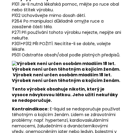
P101 Je-li nutná lékařská pomoc, mějte po ruce obal
nebo štítek výrobku.
P102 Uchovávejte mimo dosah dětí.
P264 Po manipulaci důkladně omyjte ruce a
zasažené části těla.
P271 Při používání tohoto výrobku nejezte, nepijte ani
nekuřte.
P301+P312 PŘI POŽITÍ: Necítíte-li se dobře, volejte
lékaře.
P501 Odstraňte obsah/obal podle platných předpisů.
Výrobek není určen osobám mladším 18 let.
Výrobek není určen těhotným a kojícím ženám.
Tento výrobek obsahuje nikotin, který je
vysoce návykovou látkou. Jeho užití nekuřáky
se nedoporučuje.
Kontraindikace:
E-liquid se nedoporučuje používat
těhotným a kojícím ženám. Lidem se zdravotními
problémy: např. hypertenzí, kardiovaskulárními
nemocemi, žaludečními a dvanácterníkovými
vředy, onemocněním jater nebo ledvin, bolestmi v