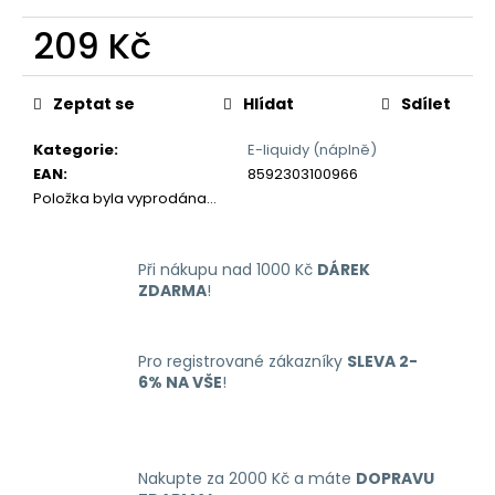
č
u
209 Kč
j
e
Měrná
cena:
m
Zeptat se
Hlídat
Sdílet
e
Kategorie
:
E-liquidy (náplně)
EAN
:
8592303100966
OXVA
Položka byla vyprodána…
XLIM
GO
ELEKTRONICKÁ
CIGARETA
Při nákupu nad 1000 Kč
DÁREK
1000MAH
ZDARMA
!
BLACK
235
Kč
Pro registrované zákazníky
SLEVA 2-
Původně:
6% NA VŠE
!
399
Kč
Nakupte za 2000 Kč a máte
DOPRAVU