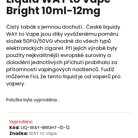
je
a
Bright 10ml-12mg
0,0
z
j
5
í
hvězdiček.
Čistý tabák s jemnou dochutí... České liquidy
t
WAY to Vape jsou díky vyváženému poměru
?
složek 50PG/50VG vhodné do všech typů
elektronických cigaret. Při jejich výrobě byly
použity nejkvalitnější evropské suroviny a
doladění jednotlivých příchutí probíhalo za
přítomnosti vapingových nadšenců. Tudíž
HLEDAT
můžeme říci, že tento liquid je od vaperů pro
vapery.
D
Položka byla vyprodána…
o
p
o
Vyprodáno
r
Kód:
LIQ-WAY-BRIGHT-10-12
u
Značka:
WAY to Vape