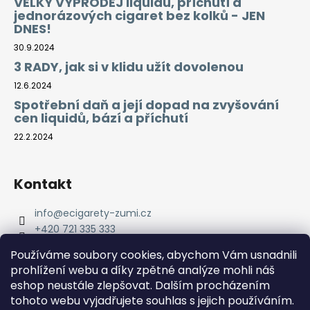
VELKÝ VÝPRODEJ liquidů, příchutí a
jednorázových cigaret bez kolků - JEN
DNES!
30.9.2024
3 RADY, jak si v klidu užít dovolenou
12.6.2024
Spotřební daň a její dopad na zvyšování
cen liquidů, bází a příchutí
22.2.2024
Kontakt
info
@
ecigarety-zumi.cz
+420 721 335 333
Facebook eCigarety ZUMI
Používáme soubory cookies, abychom Vám usnadnili
prohlížení webu a díky zpětné analýze mohli náš
eshop neustále zlepšovat. Dalším procházením
tohoto webu vyjadřujete souhlas s jejich používáním.