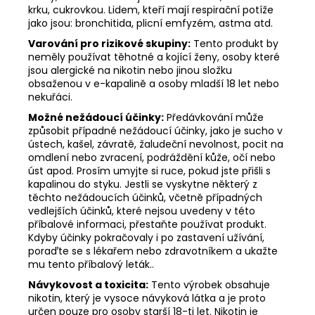
krku, cukrovkou. Lidem, kteří mají respirační potíže
jako jsou: bronchitida, plicní emfyzém, astma atd.
Varování pro rizikové skupiny:
Tento produkt by
neměly používat těhotné a kojící ženy, osoby které
jsou alergické na nikotin nebo jinou složku
obsaženou v e-kapalině a osoby mladší 18 let nebo
nekuřáci.
Možné nežádoucí účinky:
Předávkování může
způsobit případné nežádoucí účinky, jako je sucho v
ústech, kašel, závratě, žaludeční nevolnost, pocit na
omdlení nebo zvracení, podráždění kůže, očí nebo
úst apod. Prosím umyjte si ruce, pokud jste přišli s
kapalinou do styku. Jestli se vyskytne některý z
těchto nežádoucích účinků, včetně případných
vedlejších účinků, které nejsou uvedeny v této
příbalové informaci, přestaňte používat produkt.
Kdyby účinky pokračovaly i po zastavení užívání,
poraďte se s lékařem nebo zdravotníkem a ukažte
mu tento příbalový leták..
Návykovost a toxicita:
Tento výrobek obsahuje
nikotin, který je vysoce návyková látka a je proto
určen pouze pro osoby starší 18-ti let. Nikotin je