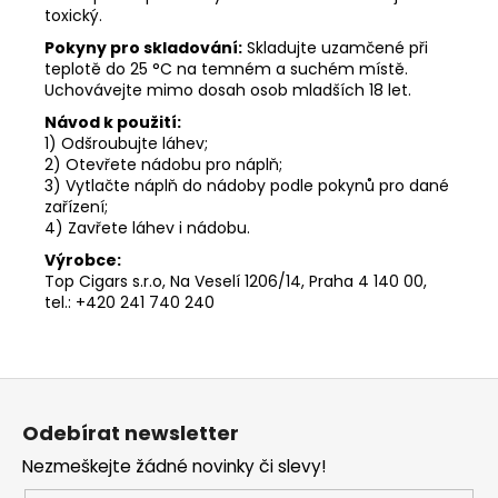
toxický.
Pokyny pro skladování:
Skladujte uzamčené při
teplotě do 25 °C na temném a suchém místě.
Uchovávejte mimo dosah osob mladších 18 let.
Návod k použití:
1) Odšroubujte láhev;
2) Otevřete nádobu pro náplň;
3) Vytlačte náplň do nádoby podle pokynů pro dané
zařízení;
4) Zavřete láhev i nádobu.
Výrobce:
Top Cigars s.r.o, Na Veselí 1206/14, Praha 4 140 00,
tel.: +420 241 740 240
Z
á
Odebírat newsletter
p
Nezmeškejte žádné novinky či slevy!
a