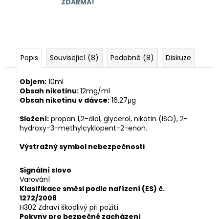
ZDARMA!
Popis
Související (8)
Podobné (8)
Diskuze
Objem:
10ml
Obsah nikotinu:
12mg/ml
Obsah nikotinu v dávce:
16,27μg
Složení:
propan 1,2-diol, glycerol, nikotin (ISO), 2-
hydroxy-3-methylcyklopent-2-enon.
Výstražný symbol nebezpečnosti
Signální slovo
Varování
Klasifikace směsi podle nařízení (ES) č.
1272/2008
H302 Zdraví škodlivý při požití.
Pokyny pro bezpečné zacházení