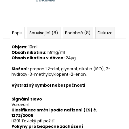
Popis
Související (8)
Podobné (8)
Diskuze
Objem:
10ml
Obsah nikotinu:
18mg/ml
Obsah nikotinu v dávce:
24μg
Složení:
propan 1,2-diol, glycerol, nikotin (ISO), 2-
hydroxy-3-methylcyklopent-2-enon.
Výstražný symbol nebezpečnosti
Signální slovo
Varování
Klasifikace směsi podle nařízení (ES) č.
1272/2008
H301 Toxický při požití.
Pokyny pro bezpečné zacházení