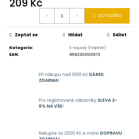
209 Kč
č
u
Měrná
j
DO KOŠÍKU
cena:
e
m
e
Zeptat se
Hlídat
Sdílet
Kategorie
:
E-liquidy (náplně)
LIQUID
EAN
:
8592303100973
ARAMAX
4PACK
CIGAR
TOBACCO
Při nákupu nad 1000 Kč
DÁREK
4X10ML-
ZDARMA
!
18MG
558
Kč
Pro registrované zákazníky
SLEVA 2-
6% NA VŠE
!
Nakupte za 2000 Kč a máte
DOPRAVU
ZDARMA!