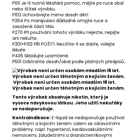
P101 Je-li nutná lékařská pomoc, mějte po ruce obal
nebo štítek výrobku.
P102 Uchovávejte mimo dosah dětí.
P264 Po manipulaci důkladně omyjte ruce a
zasažené části těla.
P270 Při používání tohoto výrobku nejezte, nepijte
ani nekuřte.
P301+P312 PŘI POŽITÍ: Necítíte-li se dobře, volejte
lékaře.
P405 Skladujte uzamčené.
P501 Odstraňte obsah/obal podle platných předpisů..
Výrobek není určen osobám mladším 18 let.
Výrobek není určen těhotným a kojícím ženám.
Tento výrobek obsahuje nikotin, který je
vysoce návykovou látkou. Jeho užití nekuřáky
se nedoporučuje.
Kontraindikace:
E-liquid se nedoporučuje používat
těhotným a kojícím ženám. Lidem se zdravotními
problémy: např. hypertenzí, kardiovaskulárními
nemocemi, žaludečními a dvanácterníkovými