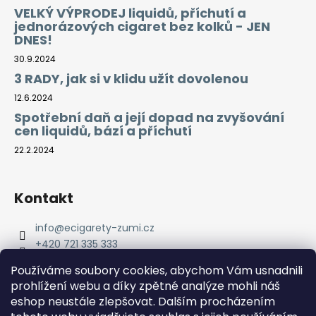
VELKÝ VÝPRODEJ liquidů, příchutí a
jednorázových cigaret bez kolků - JEN
DNES!
30.9.2024
3 RADY, jak si v klidu užít dovolenou
12.6.2024
Spotřební daň a její dopad na zvyšování
cen liquidů, bází a příchutí
22.2.2024
Kontakt
info
@
ecigarety-zumi.cz
+420 721 335 333
Facebook eCigarety ZUMI
Používáme soubory cookies, abychom Vám usnadnili
prohlížení webu a díky zpětné analýze mohli náš
eshop neustále zlepšovat. Dalším procházením