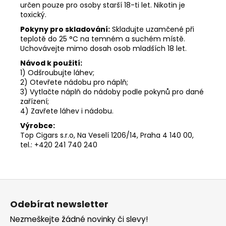
určen pouze pro osoby starší 18-ti let. Nikotin je
toxický.
Pokyny pro skladování:
Skladujte uzamčené při
teplotě do 25 °C na temném a suchém místě.
Uchovávejte mimo dosah osob mladších 18 let.
Návod k použití:
1) Odšroubujte láhev;
2) Otevřete nádobu pro náplň;
3) Vytlačte náplň do nádoby podle pokynů pro dané
zařízení;
4) Zavřete láhev i nádobu.
Výrobce:
Top Cigars s.r.o, Na Veselí 1206/14, Praha 4 140 00,
tel.: +420 241 740 240
Z
á
Odebírat newsletter
p
Nezmeškejte žádné novinky či slevy!
a