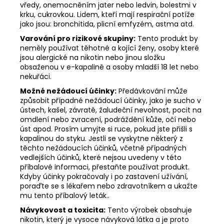
vředy, onemocněním jater nebo ledvin, bolestmi v
krku, cukrovkou. Lidem, kteří mají respirační potíže
jako jsou: bronchitida, plicní emfyzém, astma atd.
Varování pro rizikové skupiny:
Tento produkt by
neměly používat těhotné a kojící ženy, osoby které
jsou alergické na nikotin nebo jinou složku
obsaženou v e-kapalině a osoby mladší 18 let nebo
nekuřáci.
Možné nežádoucí účinky:
Předávkování může
způsobit případné nežádoucí účinky, jako je sucho v
ústech, kašel, závratě, žaludeční nevolnost, pocit na
omdlení nebo zvracení, podráždění kůže, očí nebo
úst apod. Prosím umyjte si ruce, pokud jste přišli s
kapalinou do styku. Jestli se vyskytne některý z
těchto nežádoucích účinků, včetně případných
vedlejších účinků, které nejsou uvedeny v této
příbalové informaci, přestaňte používat produkt.
Kdyby účinky pokračovaly i po zastavení užívání,
poraďte se s lékařem nebo zdravotníkem a ukažte
mu tento příbalový leták..
Návykovost a toxicita:
Tento výrobek obsahuje
nikotin, který je vysoce návyková látka a je proto