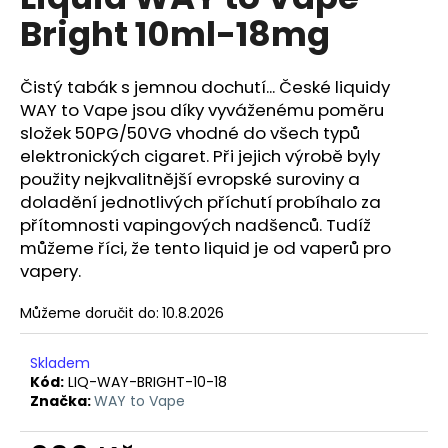
je
a
Bright 10ml-18mg
0,0
z
j
5
í
hvězdiček.
Čistý tabák s jemnou dochutí... České liquidy
t
WAY to Vape jsou díky vyváženému poměru
?
složek 50PG/50VG vhodné do všech typů
elektronických cigaret. Při jejich výrobě byly
použity nejkvalitnější evropské suroviny a
doladění jednotlivých příchutí probíhalo za
přítomnosti vapingových nadšenců. Tudíž
HLEDAT
můžeme říci, že tento liquid je od vaperů pro
vapery.
Můžeme doručit do:
10.8.2026
D
o
p
Skladem
o
Kód:
LIQ-WAY-BRIGHT-10-18
Značka:
WAY to Vape
r
u