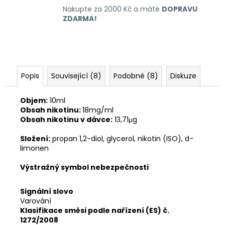
Nakupte za 2000 Kč a máte
DOPRAVU
ZDARMA!
Popis
Související (8)
Podobné (8)
Diskuze
Objem:
10ml
Obsah nikotinu:
18mg/ml
Obsah nikotinu v dávce:
13,71μg
Složení:
propan 1,2-diol, glycerol, nikotin (ISO), d-
limonen
Výstražný symbol nebezpečnosti
Signální slovo
Varování
Klasifikace směsi podle nařízení (ES) č.
1272/2008