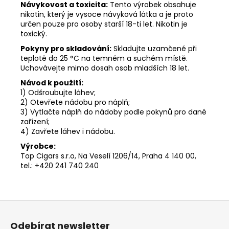
Návykovost a toxicita:
Tento výrobek obsahuje
nikotin, který je vysoce návyková látka a je proto
určen pouze pro osoby starší 18-ti let. Nikotin je
toxický.
Pokyny pro skladování:
Skladujte uzamčené při
teplotě do 25 °C na temném a suchém místě.
Uchovávejte mimo dosah osob mladších 18 let.
Návod k použití:
1) Odšroubujte láhev;
2) Otevřete nádobu pro náplň;
3) Vytlačte náplň do nádoby podle pokynů pro dané
zařízení;
4) Zavřete láhev i nádobu.
Výrobce:
Top Cigars s.r.o, Na Veselí 1206/14, Praha 4 140 00,
tel.: +420 241 740 240
Z
á
Odebírat newsletter