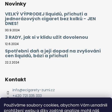
Novinky
VELKÝ VÝPRODEJ liquidů, příchutí a
jednorázových cigaret bez kolků - JEN
DNES!
30.9.2024
3 RADY, jak si v klidu užít dovolenou
12.6.2024
Spotřební daň a její dopad na zvyšování
cen liquidů, bází a příchutí
22.2.2024
Kontakt
info
@
ecigarety-zumi.cz
+420 721 335 333
Facebook eCigarety ZUMI
Používáme soubory cookies, abychom Vám usnadnili
prohlížení webu a díky zpětné analýze mohli náš