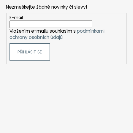
p
Nezmeškejte žádné novinky či slevy!
a
t
E-mail
í
Vložením e-mailu souhlasím s
podmínkami
ochrany osobních údajů
PŘIHLÁSIT SE