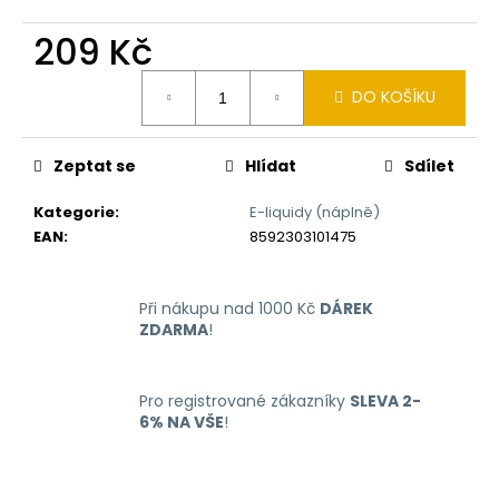
č
u
209 Kč
j
e
Měrná
DO KOŠÍKU
m
cena:
e
Zeptat se
Hlídat
Sdílet
OXVA
XLIM
Kategorie
:
E-liquidy (náplně)
GO
EAN
:
8592303101475
ELEKTRONICKÁ
CIGARETA
1000MAH
BLACK
Při nákupu nad 1000 Kč
DÁREK
ZDARMA
!
235
Kč
Původně:
399
Pro registrované zákazníky
SLEVA 2-
Kč
6% NA VŠE
!