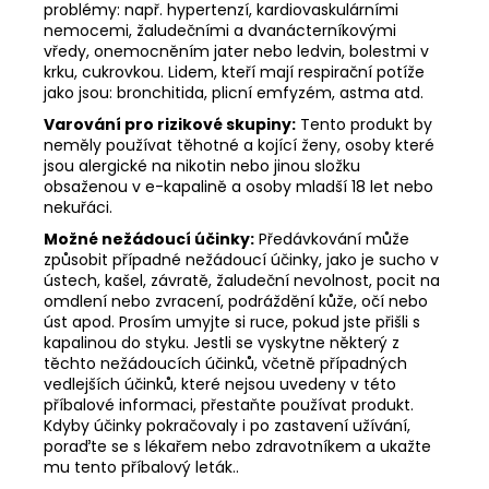
problémy: např. hypertenzí, kardiovaskulárními
nemocemi, žaludečními a dvanácterníkovými
vředy, onemocněním jater nebo ledvin, bolestmi v
krku, cukrovkou. Lidem, kteří mají respirační potíže
jako jsou: bronchitida, plicní emfyzém, astma atd.
Varování pro rizikové skupiny:
Tento produkt by
neměly používat těhotné a kojící ženy, osoby které
jsou alergické na nikotin nebo jinou složku
obsaženou v e-kapalině a osoby mladší 18 let nebo
nekuřáci.
Možné nežádoucí účinky:
Předávkování může
způsobit případné nežádoucí účinky, jako je sucho v
ústech, kašel, závratě, žaludeční nevolnost, pocit na
omdlení nebo zvracení, podráždění kůže, očí nebo
úst apod. Prosím umyjte si ruce, pokud jste přišli s
kapalinou do styku. Jestli se vyskytne některý z
těchto nežádoucích účinků, včetně případných
vedlejších účinků, které nejsou uvedeny v této
příbalové informaci, přestaňte používat produkt.
Kdyby účinky pokračovaly i po zastavení užívání,
poraďte se s lékařem nebo zdravotníkem a ukažte
mu tento příbalový leták..