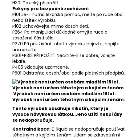
H301 Toxický při požití.
Pokyny pro bezpečné zacházení
P101 Je-li nutná lékařská pomoc, mějte po ruce obal
nebo štítek výrobku.
P102 Uchovávejte mimo dosah dětí.
P264 Po manipulaci důkladně omyjte ruce a
zasažené části těla.
P270 Při používání tohoto výrobku nejezte, nepijte
ani nekuřte.
P301+P312 PŘI POŽITÍ: Necítíte-li se dobře, volejte
lékaře.
P405 Skladujte uzamčené.
P501 Odstraňte obsah/obal podle platných předpisů..
Výrobek není určen osobám mladším 18 let.
Výrobek není určen těhotným a kojícím ženám.
Tento výrobek obsahuje nikotin, který je
vysoce návykovou látkou. Jeho užití nekuřáky
se nedoporučuje.
Kontraindikace:
E-liquid se nedoporučuje používat
těhotným a kojícím ženám. Lidem se zdravotními