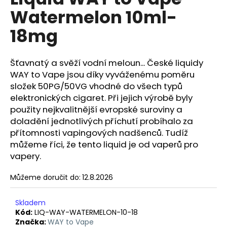
je
a
Watermelon 10ml-
0,0
z
j
18mg
5
í
hvězdiček.
t
Šťavnatý a svěží vodní meloun... České liquidy
?
WAY to Vape jsou díky vyváženému poměru
složek 50PG/50VG vhodné do všech typů
elektronických cigaret. Při jejich výrobě byly
použity nejkvalitnější evropské suroviny a
HLEDAT
doladění jednotlivých příchutí probíhalo za
přítomnosti vapingových nadšenců. Tudíž
můžeme říci, že tento liquid je od vaperů pro
vapery.
D
o
Můžeme doručit do:
12.8.2026
p
o
Skladem
r
Kód:
LIQ-WAY-WATERMELON-10-18
u
Značka:
WAY to Vape