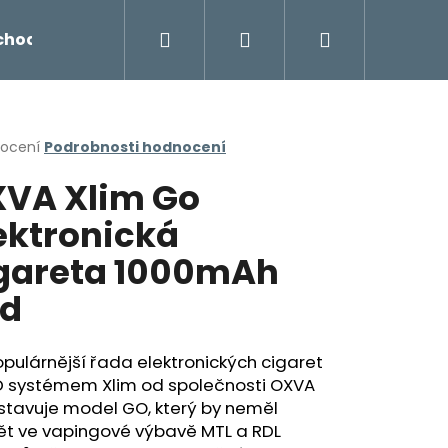
Hledat
Přihlášení
Nákupní
chodu
Novinky
Napište nám
Míchání liq
košík
rné
nocení
Podrobnosti hodnocení
cení
VA Xlim Go
ktu
ektronická
gareta 1000mAh
ček.
d
pulárnější řada elektronických cigaret
D systémem Xlim od společnosti OXVA
Následující
stavuje model GO, který by neměl
ět ve vapingové výbavě MTL a RDL