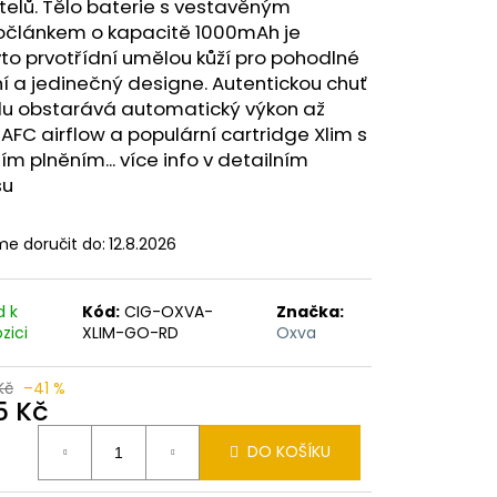
ERICAN BLEND 10ML-
telů. Tělo baterie s vestavěným
 MÍCHANÝ TABÁK)
článkem o kapacitě 1000mAh je
to prvotřídní umělou kůží pro pohodlné
í a jedinečný designe. Autentickou chuť
idu obstarává automatický výkon až
AFC airflow a populární cartridge Xlim s
ím plněním... více info v detailním
su
e doručit do:
12.8.2026
d k
Kód:
CIG-OXVA-
Značka:
zici
XLIM-GO-RD
Oxva
Kč
–41 %
5 Kč
ná
DO KOŠÍKU
: