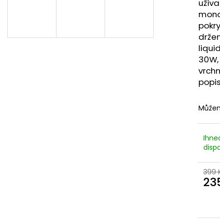
LIQUID DEKANG MENTHOL 10ML - 6MG
LIQUID LIQUA AM
uživa
(MENTOL)
6MG (AMERICKÝ
mono
195 Kč
198 Kč
pokry
držen
liqu
30W, 
vrchn
popi
Můžem
Ihne
dispo
399 
23
Měr
cena