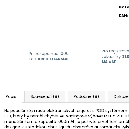
Kate
EAN
:
Pro registrov
Při nákupu nad 1000
zákazníky
SL
Kč
DÁREK ZDARMA
!
NA VŠE
!
Popis
Související (8)
Podobné (8)
Diskuze
Nejpopulárnější řada elektronických cigaret s POD systémem
GO, který by neměl chybět ve vapingové výbavě MTL a RDL uži
monočlánkem o kapacitě 1000mAh je pokryto prvotřídní umělo
designe. Autentickou chuť liquidu obstarává automatický výko