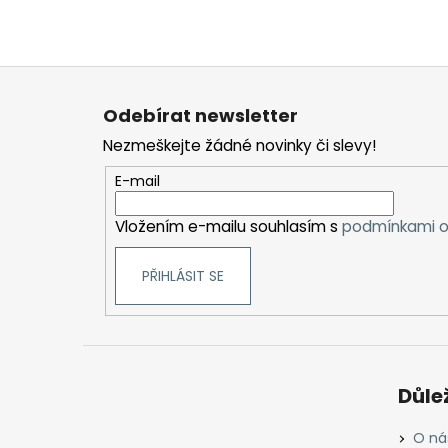
Z
á
Odebírat newsletter
p
Nezmeškejte žádné novinky či slevy!
a
t
E-mail
í
Vložením e-mailu souhlasím s
podmínkami o
PŘIHLÁSIT SE
Důle
O ná