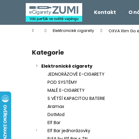
K
Přejít
na
o
Kontakt
O n
obsah
Zpět
Zpět
š
do
do
í
Domů
Elektronické cigarety
OXVA Xlim Go e
k
obchodu
obchodu
P
o
Kategorie
Přeskočit
s
kategorie
t
Elektronické cigarety
r
JEDNORÁZOVÉ E-CIGARETY
a
POD SYSTÉMY
n
MALÉ E-CIGARETY
n
S VĚTŠÍ KAPACITOU BATERIE
í
Aramax
p
DotMod
a
Elf Bar
n
Elf Bar jednorázovky
e
ELFA by Elf Bar s TN