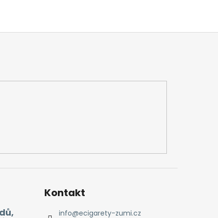
Kontakt
dů,
info
@
ecigarety-zumi.cz