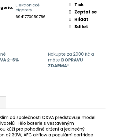
Tisk
Elektronické
gorie
:
cigarety
Zeptat se
6941770050786
Hlídat
Sdílet
ané
Nakupte za 2000 Kč a
EVA 2-6%
máte
DOPRAVU
ZDARMA!
 Xlim od společnosti OXVA představuje model
vatelů. Tělo baterie s vestavěným
u kůží pro pohodlné držení a jedinečný
n až 30W, AFC airflow a populární cartridge