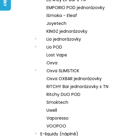
LIQUID ARAMAX 4PACK CIGAR
l
TOBACCO 4X10ML-18MG
EMPORIO POD jednorázovky
558 Kč
iSmoka - Eleaf
Joyetech
KINGZ jednorázovky
Lio jednorázovky
Lio POD
Lost Vape
Oxva
Oxva SLIMSTICK
Oxva OXBAR jednorázovky
RITCHY Bar jednorázovky s TN
Ritchy DUO POD
Smoktech
Uwell
Vaporesso
VOOPOO
E-liquidy (náplně)