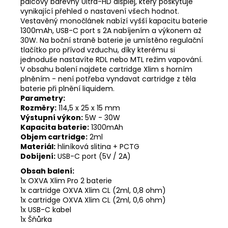
palcový barevný Ultra-HD displej, který poskytuje
vynikající přehled o nastavení všech hodnot.
Vestavěný monočlánek nabízí vyšší kapacitu baterie
1300mAh, USB-C port s 2A nabíjením a výkonem až
30W. Na boční straně baterie je umístěno regulační
tlačítko pro přívod vzduchu, díky kterému si
jednoduše nastavíte RDL nebo MTL režim vapování.
V obsahu balení najdete cartridge Xlim s horním
plněním - není potřeba vyndavat cartridge z těla
baterie při plnění liquidem.
Parametry:
Rozměry:
114,5 x 25 x 15 mm
Výstupní výkon:
5W - 30W
Kapacita baterie:
1300mAh
Objem cartridge:
2ml
Materiál:
hliníková slitina + PCTG
Dobíjení:
USB-C port (5V / 2A)
Obsah balení:
1x OXVA Xlim Pro 2 baterie
1x cartridge OXVA Xlim CL (2ml, 0,8 ohm)
1x cartridge OXVA Xlim CL (2ml, 0,6 ohm)
1x USB-C kabel
1x Šňůrka