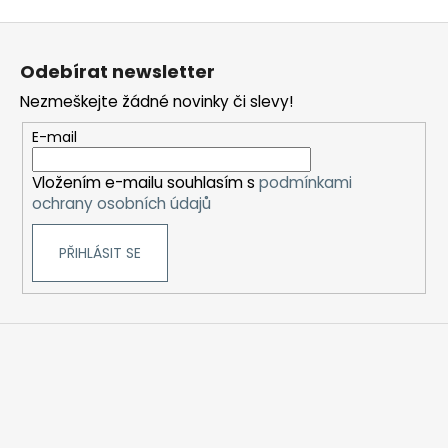
Z
á
Odebírat newsletter
p
Nezmeškejte žádné novinky či slevy!
a
t
E-mail
í
Vložením e-mailu souhlasím s
podmínkami
ochrany osobních údajů
PŘIHLÁSIT SE