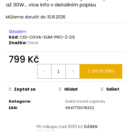
č
až 30W.... více info v detailním popisu
u
j
Můžeme doručit do:
10.8.2026
e
m
Skladem
e
Kód:
CIG-OXVA-XLIM-PRO-2-DS
Značka:
Oxva
OXVA
XLIM
799 Kč
GO
ELEKTRONICKÁ
Měrná
CIGARETA
DO KOŠÍKU
cena:
1000MAH
BLACK
235
Zeptat se
Hlídat
Sdílet
Kč
Původně:
Kategorie
:
Elektronické cigarety
399
Kč
EAN
:
6941770078322
Při nákupu nad 1000 Kč
DÁREK