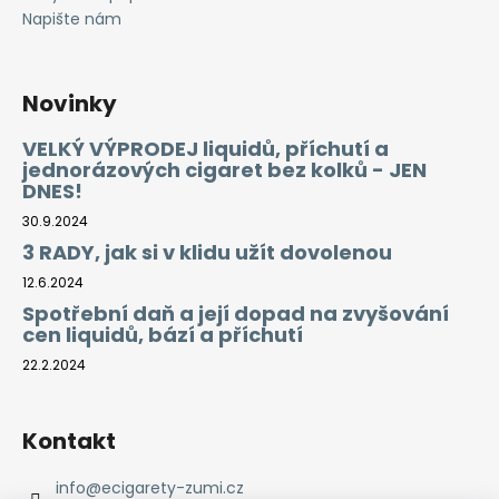
Napište nám
Novinky
VELKÝ VÝPRODEJ liquidů, příchutí a
jednorázových cigaret bez kolků - JEN
DNES!
30.9.2024
3 RADY, jak si v klidu užít dovolenou
12.6.2024
Spotřební daň a její dopad na zvyšování
cen liquidů, bází a příchutí
22.2.2024
Kontakt
info
@
ecigarety-zumi.cz