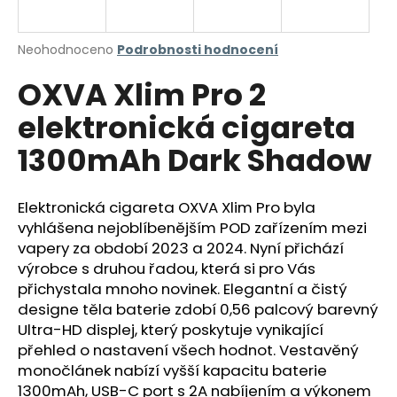
a
j
Průměrné
Neohodnoceno
Podrobnosti hodnocení
í
hodnocení
OXVA Xlim Pro 2
produktu
t
je
?
elektronická cigareta
0,0
z
1300mAh Dark Shadow
5
hvězdiček.
Elektronická cigareta OXVA Xlim Pro byla
HLEDAT
vyhlášena nejoblíbenějším POD zařízením mezi
vapery za období 2023 a 2024. Nyní přichází
výrobce s druhou řadou, která si pro Vás
D
přichystala mnoho novinek. Elegantní a čistý
o
designe těla baterie zdobí 0,56 palcový barevný
p
Ultra-HD displej, který poskytuje vynikající
o
přehled o nastavení všech hodnot. Vestavěný
r
monočlánek nabízí vyšší kapacitu baterie
u
1300mAh, USB-C port s 2A nabíjením a výkonem