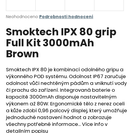
a
j
Průměrné
Neohodnoceno
Podrobnosti hodnocení
í
hodnocení
Smoktech IPX 80 grip
produktu
t
je
?
Full Kit 3000mAh
0,0
z
Brown
5
hvězdiček.
Smoktech IPX 80 je kombinací odolného gripu a
HLEDAT
výkonného POD systému. Odolnost IP67 zaručuje
odolnost vůči nechtěným pádům a vniknutí vody
či prachu do zařízení. Integrovaná baterie o
D
kapacitě 3000mAh disponuje nastavitelným
o
výkonem až 80W. Ergonomické tělo z nerez oceli
p
a kůže zdobí 0,96 palcový displej, který umožňuje
o
jednoduché nastavení hodnot a zobrazuje
r
všechny potřebné informace... Více info v
u
detailním popisu