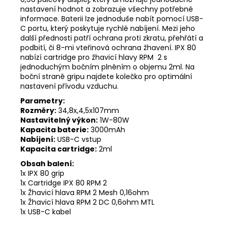
nastavení hodnot a zobrazuje všechny potřebné
informace. Baterii lze jednoduše nabít pomocí USB-
C portu, který poskytuje rychlé nabíjení. Mezi jeho
další přednosti patří ochrana proti zkratu, přehřátí a
podbití, či 8-mi vteřinová ochrana žhavení. IPX 80
nabízí cartridge pro žhavicí hlavy RPM 2 s
jednoduchým bočním plněním o objemu 2ml. Na
boční straně gripu najdete kolečko pro optimální
nastavení přívodu vzduchu.
Parametry:
Rozměry:
34,8x,4,5x107mm
Nastavitelný výkon:
1W-80W
Kapacita baterie:
3000mAh
Nabíjení:
USB-C vstup
Kapacita cartridge:
2ml
Obsah balení:
1x IPX 80 grip
1x Cartridge IPX 80 RPM 2
1x Žhavicí hlava RPM 2 Mesh 0,16ohm
1x Žhavicí hlava RPM 2 DC 0,6ohm MTL
1x USB-C kabel