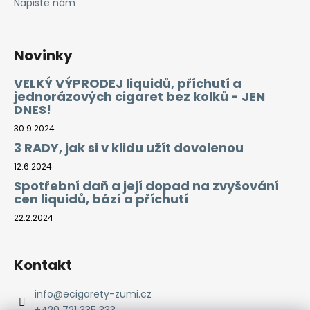
Napište nám
Novinky
VELKÝ VÝPRODEJ liquidů, příchutí a
jednorázových cigaret bez kolků - JEN
DNES!
30.9.2024
3 RADY, jak si v klidu užít dovolenou
12.6.2024
Spotřební daň a její dopad na zvyšování
cen liquidů, bází a příchutí
22.2.2024
Kontakt
info
@
ecigarety-zumi.cz