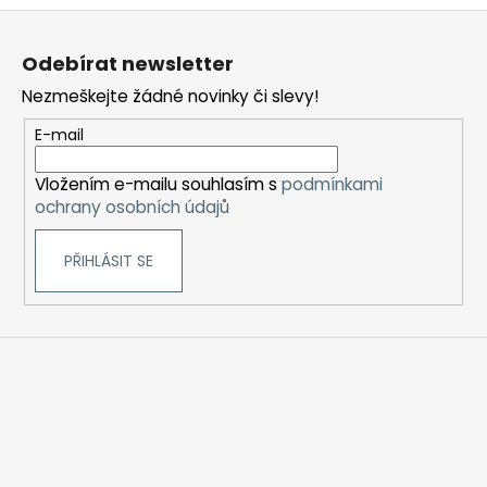
Z
á
Odebírat newsletter
p
Nezmeškejte žádné novinky či slevy!
a
t
E-mail
í
Vložením e-mailu souhlasím s
podmínkami
ochrany osobních údajů
PŘIHLÁSIT SE