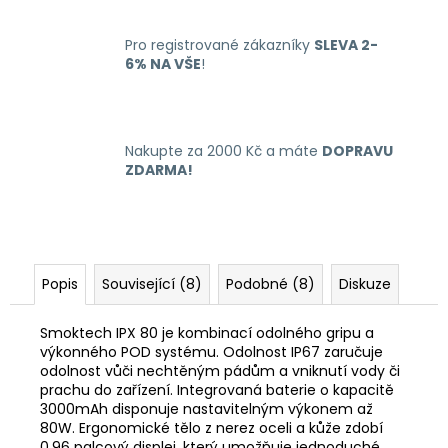
Pro registrované zákazníky
SLEVA 2-
6% NA VŠE
!
Nakupte za 2000 Kč a máte
DOPRAVU
ZDARMA!
Popis
Související (8)
Podobné (8)
Diskuze
Smoktech IPX 80 je kombinací odolného gripu a
výkonného POD systému. Odolnost IP67 zaručuje
odolnost vůči nechtěným pádům a vniknutí vody či
prachu do zařízení. Integrovaná baterie o kapacitě
3000mAh disponuje nastavitelným výkonem až
80W. Ergonomické tělo z nerez oceli a kůže zdobí
0,96 palcový displej, který umožňuje jednoduché