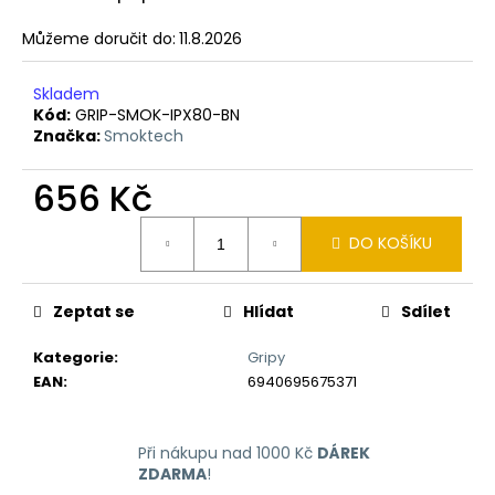
č
u
Můžeme doručit do:
11.8.2026
j
e
Skladem
m
Kód:
GRIP-SMOK-IPX80-BN
e
Značka:
Smoktech
656 Kč
LIO
NANO
Měrná
PRO
DO KOŠÍKU
ELEKTRONICKÁ
cena:
CIGARETA
PASSION
FRUIT
Zeptat se
Hlídat
Sdílet
16MG
169
Kategorie
:
Gripy
Kč
EAN
:
6940695675371
Při nákupu nad 1000 Kč
DÁREK
ZDARMA
!