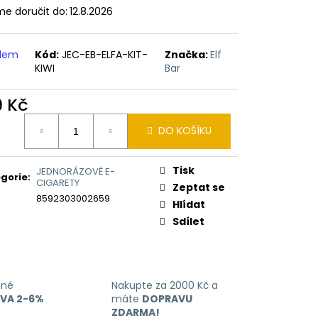
e doručit do:
12.8.2026
adem
Kód:
JEC-EB-ELFA-KIT-
Značka:
Elf
KIWI
Bar
9 Kč
ná
DO KOŠÍKU
:
Tisk
JEDNORÁZOVÉ E-
gorie
:
CIGARETY
Zeptat se
8592303002659
Hlídat
Sdílet
ané
Nakupte za 2000 Kč a
EVA 2-6%
máte
DOPRAVU
ZDARMA!