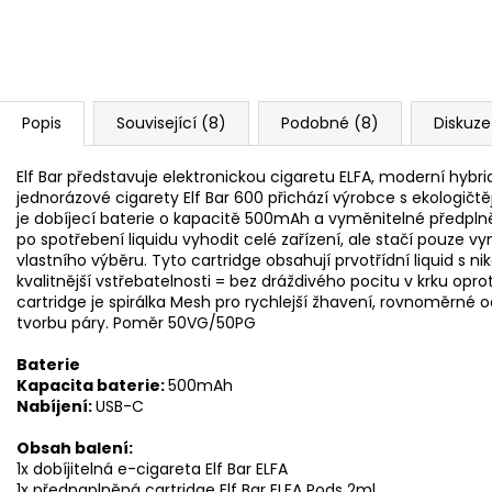
Popis
Související (8)
Podobné (8)
Diskuze
Elf Bar představuje elektronickou cigaretu ELFA, moderní hybrid
jednorázové cigarety Elf Bar 600 přichází výrobce s ekologičtě
je dobíjecí baterie o kapacitě 500mAh a vyměnitelné předpln
po spotřebení liquidu vyhodit celé zařízení, ale stačí pouze v
vlastního výběru. Tyto cartridge obsahují prvotřídní liquid s nik
kvalitnější vstřebatelnosti = bez dráždivého pocitu v krku opro
cartridge je spirálka Mesh pro rychlejší žhavení, rovnoměrné od
tvorbu páry. Poměr 50VG/50PG
Baterie
Kapacita baterie:
500mAh
Nabíjení:
USB-C
Obsah balení:
1x dobíjitelná e-cigareta Elf Bar ELFA
1x přednaplněná cartridge Elf Bar ELFA Pods 2ml