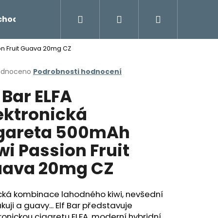
Hledat
Přihlášení
Nákupní
chodu
Novinky
Napište nám
Míchání liq
ion Fruit Guava 20mg CZ
košík
rné
odnoceno
Podrobnosti hodnocení
cení
f Bar ELFA
ktu
ektronická
gareta 500mAh
ček.
wi Passion Fruit
ava 20mg CZ
Následující
ická kombinace lahodného kiwi, nevšední
uji a guavy... Elf Bar představuje
ronickou cigaretu ELFA, moderní hybridní