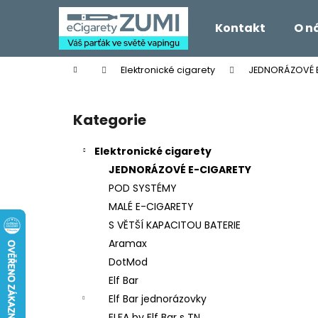
K
Přejít
na
o
Kontakt
O n
obsah
Zpět
Zpět
š
do
do
í
Domů
Elektronické cigarety
JEDNORÁZOVÉ 
k
obchodu
obchodu
P
o
Kategorie
Přeskočit
s
kategorie
t
Elektronické cigarety
r
JEDNORÁZOVÉ E-CIGARETY
a
POD SYSTÉMY
n
MALÉ E-CIGARETY
n
S VĚTŠÍ KAPACITOU BATERIE
í
Aramax
p
DotMod
a
Elf Bar
n
Elf Bar jednorázovky
e
ELFA by Elf Bar s TN