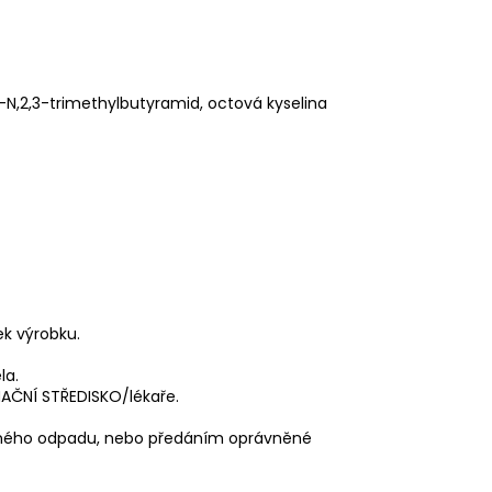
yl-N,2,3-trimethylbutyramid, octová kyselina
ek výrobku.
la.
MAČNÍ STŘEDISKO/lékaře.
čného odpadu, nebo předáním oprávněné