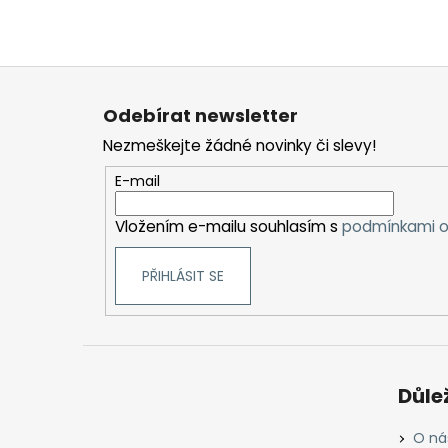
Z
á
Odebírat newsletter
p
Nezmeškejte žádné novinky či slevy!
a
t
E-mail
í
Vložením e-mailu souhlasím s
podmínkami o
PŘIHLÁSIT SE
Důle
O ná