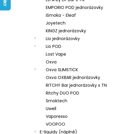
LIQUID ARAMAX 4PACK CIGAR
l
TOBACCO 4X10ML-18MG
EMPORIO POD jednorázovky
558 Kč
iSmoka - Eleaf
Joyetech
KINGZ jednorázovky
Lio jednorázovky
Lio POD
Lost Vape
Oxva
Oxva SLIMSTICK
Oxva OXBAR jednorázovky
RITCHY Bar jednorázovky s TN
Ritchy DUO POD
Smoktech
Uwell
Vaporesso
VOOPOO
E-liquidy (náplně)