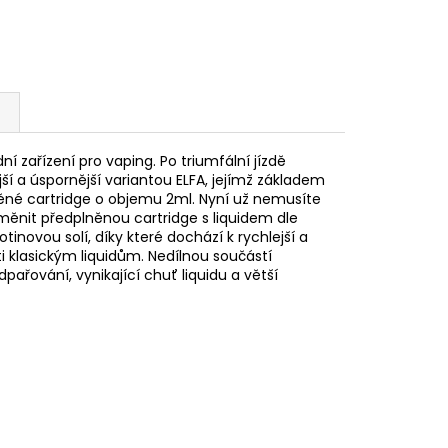
ní zařízení pro vaping. Po triumfální jízdě
jší a úspornější variantou ELFA, jejímž základem
ěné cartridge o objemu 2ml. Nyní už nemusíte
yměnit předplněnou cartridge s liquidem dle
otinovou solí, díky které dochází k rychlejší a
ti klasickým liquidům. Nedílnou součástí
pařování, vynikající chuť liquidu a větší