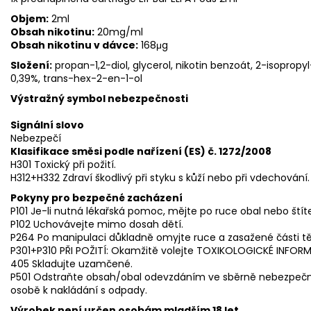
Objem:
2ml
Obsah nikotinu:
20mg/ml
Obsah nikotinu v dávce:
168μg
Složení:
propan-1,2-diol, glycerol, nikotin benzoát, 2-isoprop
0,39%, trans-hex-2-en-1-ol
Výstražný symbol nebezpečnosti
Signální slovo
Nebezpečí
Klasifikace směsi podle nařízení (ES) č. 1272/2008
H301 Toxický při požití.
H312+H332 Zdraví škodlivý při styku s kůží nebo při vdechování.
Pokyny pro bezpečné zacházení
P101 Je-li nutná lékařská pomoc, mějte po ruce obal nebo štít
P102 Uchovávejte mimo dosah dětí.
P264 Po manipulaci důkladně omyjte ruce a zasažené části tě
P301+P310 PŘI POŽITÍ: Okamžitě volejte TOXIKOLOGICKÉ INFOR
405 Skladujte uzamčené.
P501 Odstraňte obsah/obal odevzdáním ve sběrně nebezpe
osobě k nakládání s odpady.
Výrobek není určen osobám mladším 18 let.