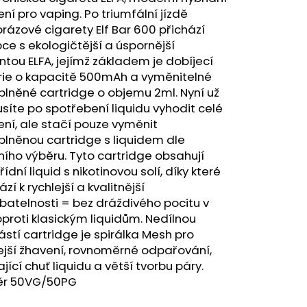
ERICAN BLEND 10ML-
ení pro vaping. Po triumfální jízdě
 MÍCHANÝ TABÁK)
rázové cigarety Elf Bar 600 přichází
ce s ekologičtější a úspornější
ntou ELFA, jejímž základem je dobíjecí
rie o kapacitě 500mAh a vyměnitelné
lněné cartridge o objemu 2ml. Nyní už
íte po spotřebení liquidu vyhodit celé
ení, ale stačí pouze vyměnit
lněnou cartridge s liquidem dle
ního výběru. Tyto cartridge obsahují
řídní liquid s nikotinovou solí, díky které
zí k rychlejší a kvalitnější
batelnosti = bez dráždivého pocitu v
oproti klasickým liquidům. Nedílnou
stí cartridge je spirálka Mesh pro
ejší žhavení, rovnoměrné odpařování,
ající chuť liquidu a větší tvorbu páry.
r 50VG/50PG