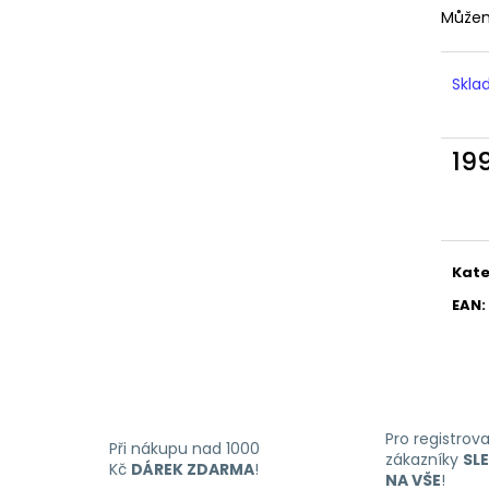
Můžem
Skl
19
Měr
cena
Kate
EAN
:
Pro registrov
Při nákupu nad 1000
zákazníky
SL
Kč
DÁREK ZDARMA
!
NA VŠE
!