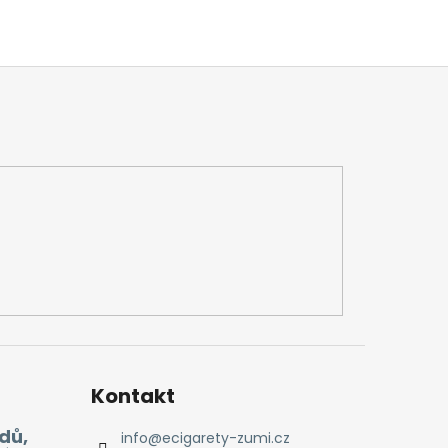
Kontakt
dů,
info
@
ecigarety-zumi.cz