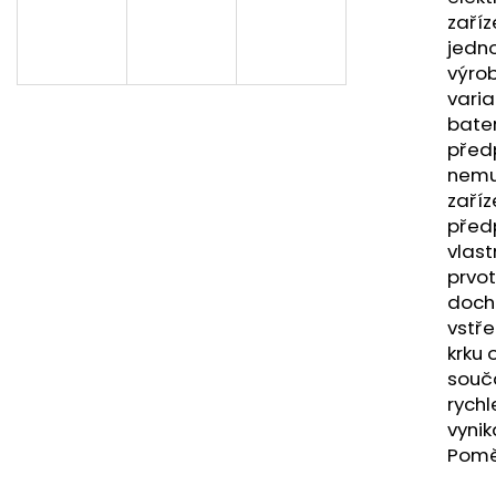
LIQUID DEKANG MENTHOL 10ML - 6MG
LIQUID LIQUA AM
zaříz
(MENTOL)
6MG (AMERICKÝ
jedno
195 Kč
198 Kč
výrob
varia
bate
předp
nemus
zaříz
předp
vlast
prvot
dochá
vstře
krku 
součá
rychl
vynik
Pomě