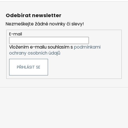
Z
á
Odebírat newsletter
p
Nezmeškejte žádné novinky či slevy!
a
t
E-mail
í
Vložením e-mailu souhlasím s
podmínkami
ochrany osobních údajů
PŘIHLÁSIT SE