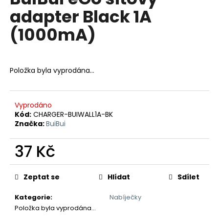
je
a
adapter Black 1A
0,0
z
j
(1000mA)
5
í
hvězdiček.
t
?
Položka byla vyprodána…
Vyprodáno
HLEDAT
Kód:
CHARGER-BUIWALL1A-BK
Značka:
BuiBui
37 Kč
D
Měrná
o
cena:
p
Zeptat se
Hlídat
Sdílet
o
r
Kategorie
:
Nabíječky
u
Položka byla vyprodána…