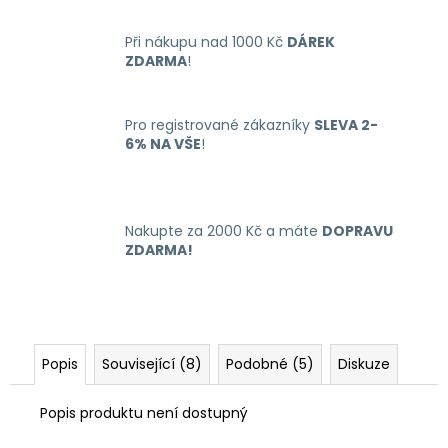
č
u
Při nákupu nad 1000 Kč
DÁREK
j
ZDARMA
!
e
m
e
Pro registrované zákazníky
SLEVA 2-
6% NA VŠE
!
RITCHY
DUO
POD
ELEKTRONICKÁ
Nakupte za 2000 Kč a máte
DOPRAVU
CIGARETA
ZDARMA!
1000MAH
BLUE
398
Kč
Popis
Související (8)
Podobné (5)
Diskuze
Popis produktu není dostupný