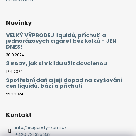
Novinky
VELKÝ VÝPRODEJ liquidů, příchutí a
jednorázových cigaret bez kolků - JEN
DNES!
30.9.2024
3 RADY, jak si v klidu užít dovolenou
12.6.2024
Spotřební daň a její dopad na zvyšování
cen liquidů, bází a příchutí
22.2.2024
Kontakt
info
@
ecigarety-zumi.cz
+420 721 335 333