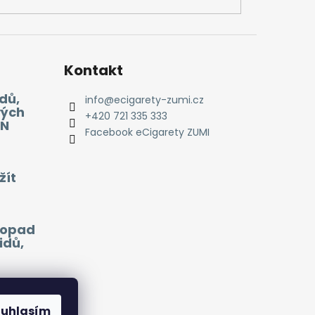
Kontakt
dů,
info
@
ecigarety-zumi.cz
vých
+420 721 335 333
EN
Facebook eCigarety ZUMI
žít
 dopad
idů,
ouhlasím