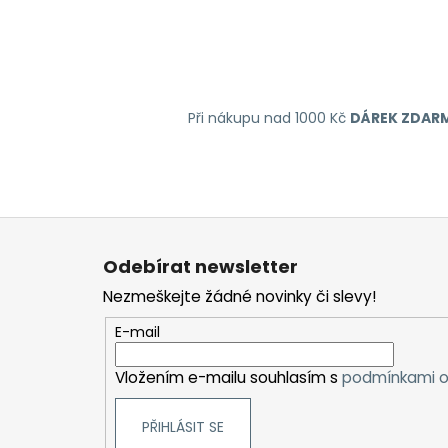
Při nákupu nad 1000 Kč
DÁREK ZDAR
Z
á
Odebírat newsletter
p
Nezmeškejte žádné novinky či slevy!
a
t
E-mail
í
Vložením e-mailu souhlasím s
podmínkami o
PŘIHLÁSIT SE