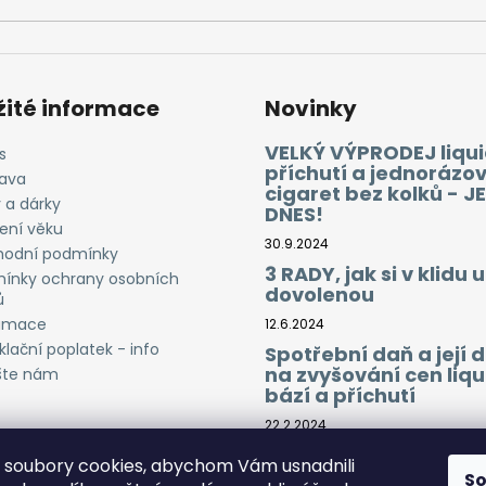
žité informace
Novinky
VELKÝ VÝPRODEJ liqui
s
příchutí a jednorázo
ava
cigaret bez kolků - J
 a dárky
DNES!
ení věku
30.9.2024
odní podmínky
3 RADY, jak si v klidu u
ínky ochrany osobních
dovolenou
ů
amace
12.6.2024
lační poplatek - info
Spotřební daň a její
na zvyšování cen liqu
šte nám
bází a příchutí
22.2.2024
soubory cookies, abychom Vám usnadnili
S