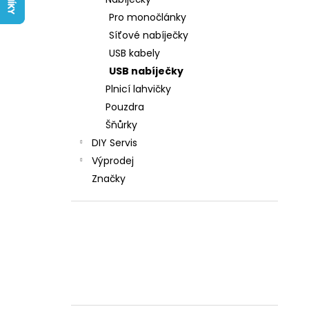
LIQUID ARAMAX 4PACK CIGAR
l
TOBACCO 4X10ML-18MG
Pro monočlánky
558 Kč
Síťové nabíječky
USB kabely
USB nabíječky
Plnicí lahvičky
Pouzdra
Šňůrky
DIY Servis
Výprodej
Značky