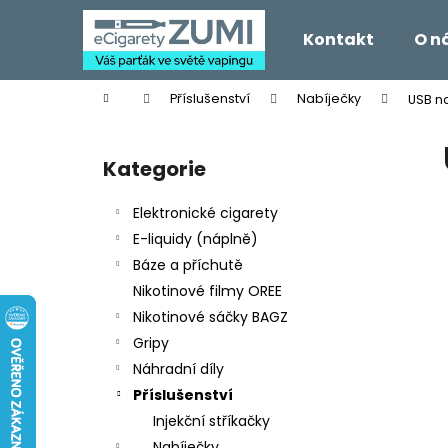
K
Přejít
na
o
Kontakt
O n
obsah
Zpět
Zpět
š
do
do
í
Domů
Příslušenství
Nabíječky
USB n
k
obchodu
obchodu
P
o
Kategorie
Přeskočit
s
kategorie
t
Elektronické cigarety
r
E-liquidy (náplně)
a
Báze a příchutě
n
Nikotinové filmy OREE
n
Nikotinové sáčky BAGZ
í
Gripy
p
Náhradní díly
a
Příslušenství
n
Injekční stříkačky
e
Nabíječky