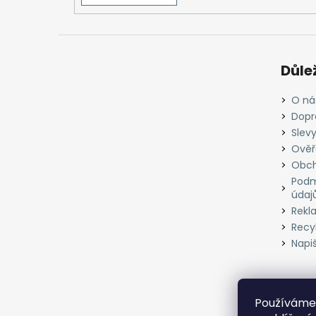
Důle
O ná
Dopr
Slevy
Ověř
Obch
Podm
údaj
Rekl
Recyk
Napi
Používáme 