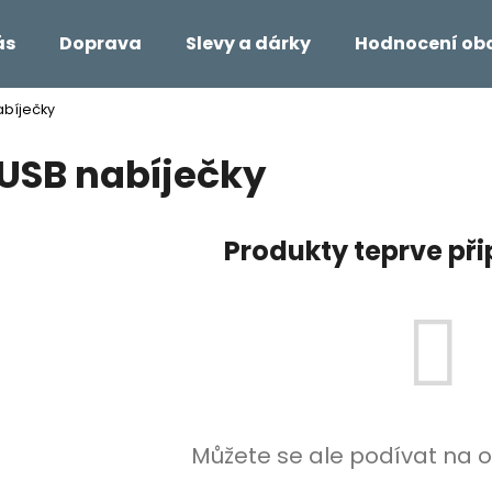
ás
Doprava
Slevy a dárky
Hodnocení ob
abíječky
Co potřebujete najít?
USB nabíječky
HLEDAT
Produkty teprve př
Doporučujeme
Můžete se ale podívat na o