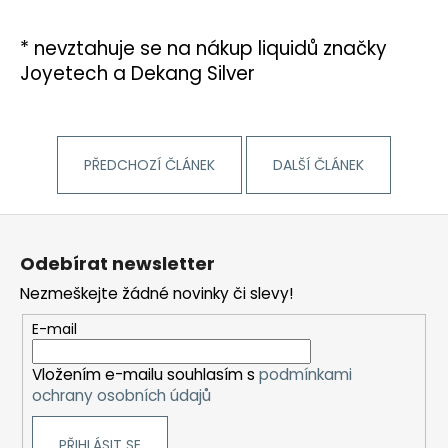
* nevztahuje se na nákup liquidů značky
Joyetech a Dekang Silver
PŘEDCHOZÍ ČLÁNEK
DALŠÍ ČLÁNEK
Z
á
Odebírat newsletter
p
Nezmeškejte žádné novinky či slevy!
a
t
E-mail
í
Vložením e-mailu souhlasím s
podmínkami
ochrany osobních údajů
PŘIHLÁSIT SE