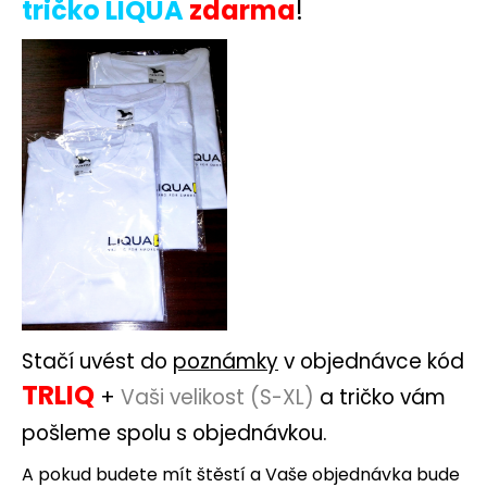
tričko LIQUA
zdarma
!
a
j
í
t
?
HLEDAT
D
Stačí uvést do
poznámky
v objednávce kód
o
TRLIQ
p
+
Vaši velikost (S-XL)
a tričko vám
o
pošleme spolu s objednávkou.
r
u
A pokud budete mít štěstí a Vaše objednávka bude