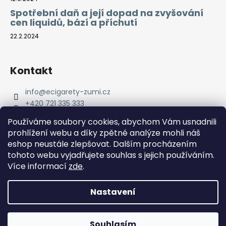
Spotřební daň a její dopad na zvyšování
cen liquidů, bází a příchutí
22.2.2024
Kontakt
info
@
ecigarety-zumi.cz
+420 721 335 333
Facebook eCigarety ZUMI
Používáme soubory cookies, abychom Vám usnadnili
prohlížení webu a díky zpětné analýze mohli náš
eshop neustále zlepšovat. Dalším procházením
tohoto webu vyjadřujete souhlas s jejich používáním.
Více informací
zde
.
Nastavení
Vytvořil Shoptet
Copyright 2026
eCigarety ZUMI
. Všechna práva
Doprava ZDARMA od 2000 Kč! Dárek k objednávce od 2500
Souhlasím
vyhrazena.