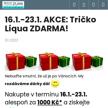
K
Přejít
Hledat
Náku
M
Přihlášen
na
o
obsah
Zpět
Zpět
košík
š
16.1.-23.1. AKCE: Tričko
í
C
Liqua ZDARMA!
k
o
p
13.1.2022
o
t
ř
e
b
u
Nebuďte smutní, že už je po Vánocích. My
j
rozdáváme dárky dál
e
Nakupte v termínu
16.1.-23.1.
t
e
alespoň za
1000 Kč*
a získejte
n