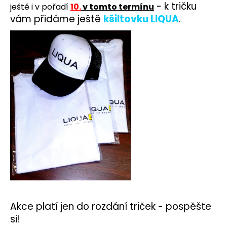
č
- k tričku
ještě i v pořadí
10.
v tomto termínu
u
vám přidáme ještě
kšiltovku LIQUA
.
j
e
m
e
LIO
NANO
PRO
ELEKTRONICKÁ
CIGARETA
PASSION
FRUIT
16MG
169
Kč
Akce platí jen do rozdání triček - pospěšte
si!