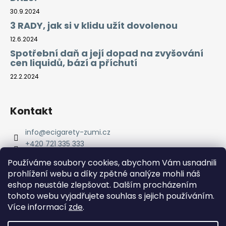
30.9.2024
3 RADY, jak si v klidu užít dovolenou
12.6.2024
Spotřební daň a její dopad na zvyšování
cen liquidů, bází a příchutí
22.2.2024
Kontakt
info
@
ecigarety-zumi.cz
+420 721 335 333
Facebook eCigarety ZUMI
Používáme soubory cookies, abychom Vám usnadnili
prohlížení webu a díky zpětné analýze mohli náš
eshop neustále zlepšovat. Dalším procházením
tohoto webu vyjadřujete souhlas s jejich používáním.
Více informací
zde
.