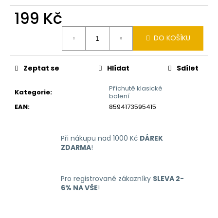
č
u
199 Kč
j
Měrná
e
DO KOŠÍKU
cena:
m
e
Zeptat se
Hlídat
Sdílet
LIQUID
Příchutě klasické
LIQUA
Kategorie
:
balení
4PACK
EAN
:
8594173595415
BRIGHT
TOBACCO
4X10ML-
6MG
Při nákupu nad 1000 Kč
DÁREK
(ČISTÁ
ZDARMA
!
TABÁKOVÁ
PŘÍCHUŤ)
638
Kč
Pro registrované zákazníky
SLEVA 2-
6% NA VŠE
!