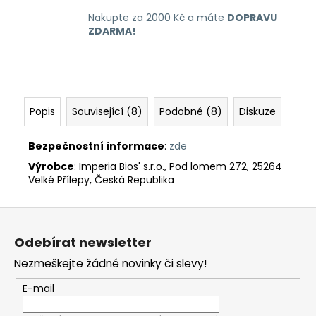
Nakupte za 2000 Kč a máte
DOPRAVU
ZDARMA!
Popis
Související (8)
Podobné (8)
Diskuze
Bezpečnostní
informace
:
zde
Výrobce
: Imperia Bios' s.r.o., Pod lomem 272, 25264
Velké Přílepy, Česká Republika
Z
á
Odebírat newsletter
p
Nezmeškejte žádné novinky či slevy!
a
t
E-mail
í