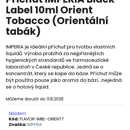
je
a
Label 10ml Orient
0,0
z
j
Tobacco (Orientální
5
í
hvězdiček.
tabák)
t
?
IMPERIA je ideální příchuť pro tvotbu vlastních
liquidů. Výroba probíhá za nejpřísnějších
hygienických standardů ve farmaceutické
laboratoři v České republice. Jedná se o
HLEDAT
koncentrát, který se kape do báze. Příchuť může
být použita pouze jako aroma do bází....nejedná
se o hotový liquid.
D
o
Můžeme doručit do:
11.8.2026
p
o
Skladem
r
Kód:
FLAVOR-IMBL-ORIENTT
u
Značka:
IMPERIA