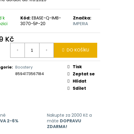
ERICAN BLEND 10ML-
 MÍCHANÝ TABÁK)
d k
Kód:
EBASE-Q-IMB-
Značka:
zici
3070-5P-20
IMPERIA
9 Kč
ná
DO KOŠÍKU
:
Tisk
gorie
:
Boostery
8594173567184
Zeptat se
Hlídat
Sdílet
ané
Nakupte za 2000 Kč a
EVA 2-6%
máte
DOPRAVU
ZDARMA!