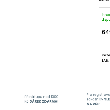
LIQUID DEKANG MENTHOL 10ML - 6MG
LIQUID LIQUA AM
(MENTOL)
6MG (AMERICKÝ
195 Kč
198 Kč
Ihne
dispo
64
Měr
cena
Kate
EAN
:
Pro registrov
Při nákupu nad 1000
zákazníky
SL
Kč
DÁREK ZDARMA
!
NA VŠE
!