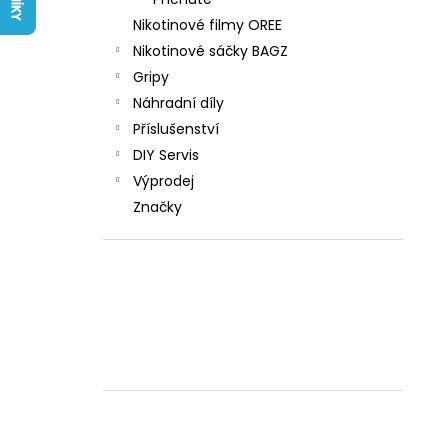
LIQUID ARAMAX 4PACK CIGAR
l
TOBACCO 4X10ML-18MG
Nikotinové filmy OREE
558 Kč
Nikotinové sáčky BAGZ
Gripy
Náhradní díly
Příslušenství
DIY Servis
Výprodej
Značky