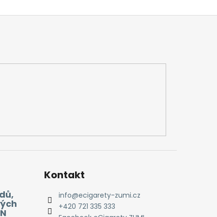
Kontakt
dů,
info
@
ecigarety-zumi.cz
vých
+420 721 335 333
EN