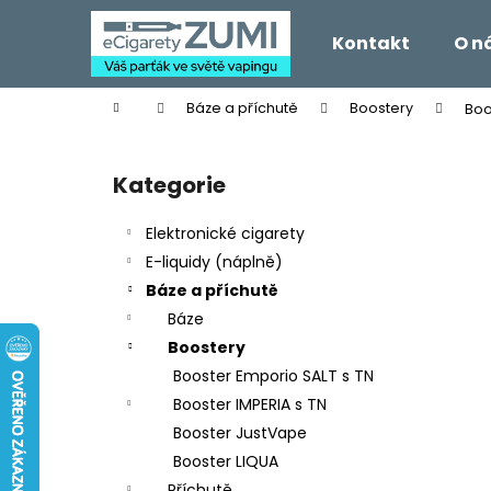
K
Přejít
na
o
Kontakt
O n
obsah
Zpět
Zpět
š
do
do
í
Domů
Báze a příchutě
Boostery
Boo
k
obchodu
obchodu
P
o
Kategorie
Přeskočit
s
kategorie
t
Elektronické cigarety
r
E-liquidy (náplně)
a
Báze a příchutě
n
Báze
n
Boostery
í
Booster Emporio SALT s TN
p
Booster IMPERIA s TN
a
Booster JustVape
n
Booster LIQUA
e
Příchutě