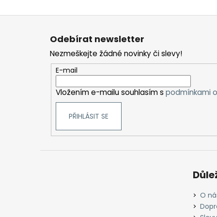
Z
á
Odebírat newsletter
p
Nezmeškejte žádné novinky či slevy!
a
t
E-mail
í
Vložením e-mailu souhlasím s
podmínkami o
PŘIHLÁSIT SE
Důle
O ná
Dopr