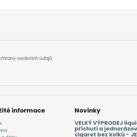
chrany osobních údajů
žité informace
Novinky
VELKÝ VÝPRODEJ liqui
s
příchutí a jednorázo
ava
cigaret bez kolků - J