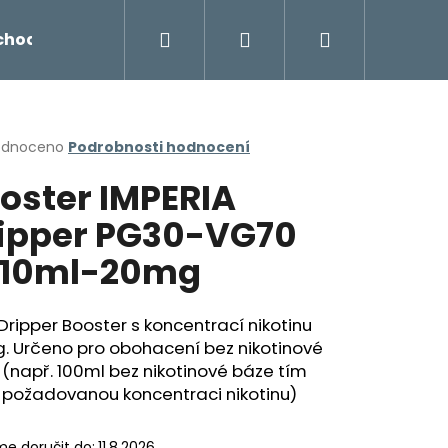
Hledat
Přihlášení
Nákupní
chodu
Novinky
Napište nám
Míchání liq
košík
rné
odnoceno
Podrobnosti hodnocení
cení
oster IMPERIA
ktu
ipper PG30-VG70
x10ml-20mg
ček.
Dripper Booster s koncentrací nikotinu
. Určeno pro obohacení bez nikotinové
(např. 100ml bez nikotinové báze tím
Následující
 požadovanou koncentraci nikotinu)
e doručit do:
11.8.2026