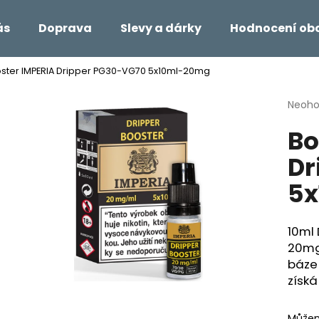
ás
Doprava
Slevy a dárky
Hodnocení ob
ster IMPERIA Dripper PG30-VG70 5x10ml-20mg
Co potřebujete najít?
Průmě
Neoh
hodno
Bo
produ
HLEDAT
je
Dr
0,0
z
5
5
Doporučujeme
hvězdi
10ml 
20mg
báze 
získá
Můžem