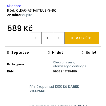
č
u
Skladem
j
Kód:
CLEAR-ASNAUTILUS-3-BK
Značka:
aSpire
e
m
589 Kč
e
Měrná
DO KOŠÍKU
cena:
LIQUID
ARAMAX
MAX
STRAWBERRY
Zeptat se
Hlídat
Sdílet
10ML-
12MG
Clearomizery,
Kategorie
:
atomizery a cartridge
168
Kč
EAN
:
6958947139489
Při nákupu nad 1000 Kč
DÁREK
ZDARMA
!