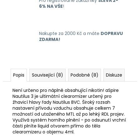
Pro registrované zákazníky
SLEVA 2-
6% NA VŠE
!
Nakupte za 2000 Kč a máte
DOPRAVU
ZDARMA!
Popis
Související (8)
Podobné (8)
Diskuze
Není určeno pro náplně obsahující nikotin! aSpire
Nautilus 3 je ultimátní clearomizer určený pro
žhavicí hlavy řady Nautilus BVC. Široký rozsah
nastavení přívodu vzduchu obsahuje celkem 7
možností od utaženého MTL až po lehký RDL projev.
Využívá systém horního plnění - po odsunutí vrchní
části plníte liquid otvorem přímo do těla
clearomizeru o objemu 4ml.