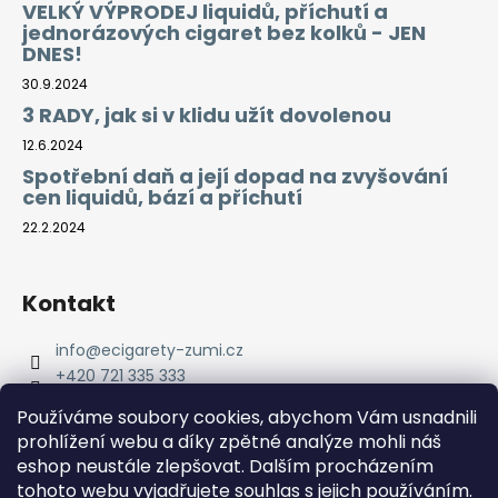
VELKÝ VÝPRODEJ liquidů, příchutí a
jednorázových cigaret bez kolků - JEN
DNES!
30.9.2024
3 RADY, jak si v klidu užít dovolenou
12.6.2024
Spotřební daň a její dopad na zvyšování
cen liquidů, bází a příchutí
22.2.2024
Kontakt
info
@
ecigarety-zumi.cz
+420 721 335 333
Facebook eCigarety ZUMI
Používáme soubory cookies, abychom Vám usnadnili
prohlížení webu a díky zpětné analýze mohli náš
eshop neustále zlepšovat. Dalším procházením
tohoto webu vyjadřujete souhlas s jejich používáním.