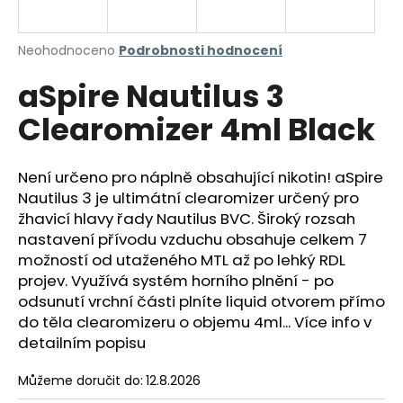
a
j
Průměrné
Neohodnoceno
Podrobnosti hodnocení
í
hodnocení
aSpire Nautilus 3
produktu
t
je
?
Clearomizer 4ml Black
0,0
z
5
hvězdiček.
Není určeno pro náplně obsahující nikotin! aSpire
Nautilus 3 je ultimátní clearomizer určený pro
HLEDAT
žhavicí hlavy řady Nautilus BVC. Široký rozsah
nastavení přívodu vzduchu obsahuje celkem 7
možností od utaženého MTL až po lehký RDL
projev. Využívá systém horního plnění - po
D
odsunutí vrchní části plníte liquid otvorem přímo
o
do těla clearomizeru o objemu 4ml... Více info v
p
detailním popisu
o
r
Můžeme doručit do:
12.8.2026
u