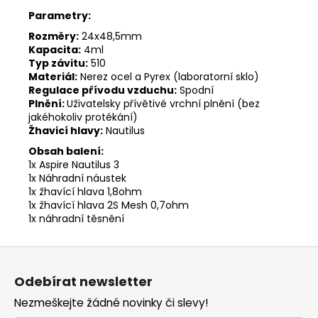
Parametry:
Rozměry:
24x48,5mm
Kapacita:
4ml
Typ závitu:
510
Materiál:
Nerez ocel a Pyrex (laboratorní sklo)
Regulace přívodu vzduchu:
Spodní
Plnění:
Uživatelsky přívětivé vrchní plnění (bez
jakéhokoliv protékání)
Žhavicí hlavy:
Nautilus
Obsah balení:
1x Aspire Nautilus 3
1x Náhradní náustek
1x žhavící hlava 1,8ohm
1x žhavící hlava 2S Mesh 0,7ohm
1x náhradní těsnění
Z
á
Odebírat newsletter
p
Nezmeškejte žádné novinky či slevy!
a