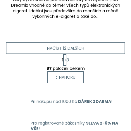
Dreamix vhodné do téměř všech typů elektronických
cigaret. Ideální jsou především do menších a méně
výkonných e-cigaret a také do...
NAČÍST 12 DALŠÍCH
S
1
8
t
O
r
87
položek celkem
v
á
NAHORU
l
n
k
á
o
d
v
a
á
Při nákupu nad 1000 Kč
DÁREK ZDARMA
!
c
n
í
í
p
r
Pro registrované zákazníky
SLEVA 2-6% NA
VŠE
!
v