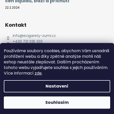
cen liquidů, bází a příchutí
22.2.2024
Kontakt
info
@
ecigarety-zumi.cz
+420 721 335 333
Facebook eCigarety ZUMI
Používáme soubory cookies, abychom Vám usnadnili
prohlížení webu a díky zpětné analýze mohli náš
eshop neustále zlepšovat. Dalším procházením
tohoto webu vyjadřujete souhlas s jejich používáním.
Více informací
zde
.
Nastavení
Vytvořil Shoptet
Copyright 2026
eCigarety ZUMI
. Všechna práva
Doprava ZDARMA od 2000 Kč! Dárek k objednávce od 2500
Souhlasím
vyhrazena.
Kč!