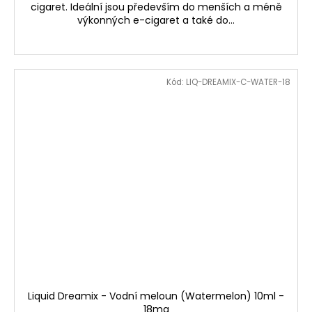
cigaret. Ideální jsou především do menších a méně
výkonných e-cigaret a také do...
Kód:
LIQ-DREAMIX-C-WATER-18
Liquid Dreamix - Vodní meloun (Watermelon) 10ml -
18mg