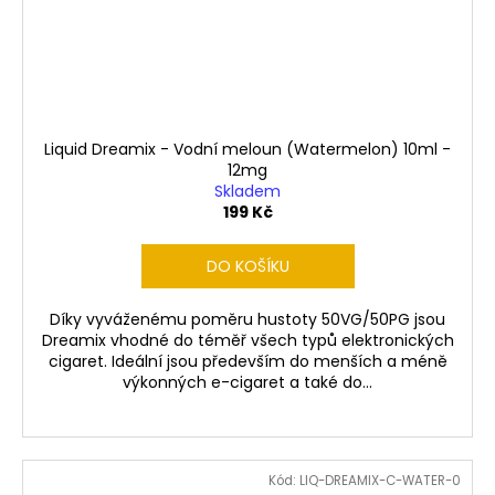
Liquid Dreamix - Vodní meloun (Watermelon) 10ml -
12mg
Skladem
199 Kč
DO KOŠÍKU
Díky vyváženému poměru hustoty 50VG/50PG jsou
Dreamix vhodné do téměř všech typů elektronických
cigaret. Ideální jsou především do menších a méně
výkonných e-cigaret a také do...
Kód:
LIQ-DREAMIX-C-WATER-0