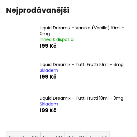
a
Nejprodávanější
j
í
Liquid Dreamix - Vanilka (Vanilla) 10ml -
t
0mg
?
Ihned k dispozici
199 Kč
Liquid Dreamix - Tutti Frutti 10ml - 6mg
Skladem
HLEDAT
199 Kč
D
Liquid Dreamix - Tutti Frutti 10ml - 3mg
o
Skladem
199 Kč
p
o
r
Ř
u