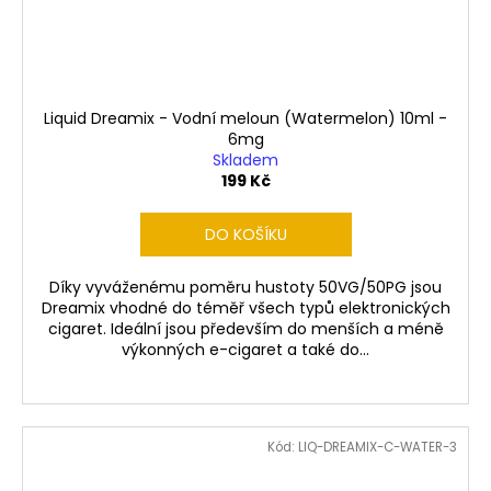
Liquid Dreamix - Vodní meloun (Watermelon) 10ml -
6mg
Skladem
199 Kč
DO KOŠÍKU
Díky vyváženému poměru hustoty 50VG/50PG jsou
Dreamix vhodné do téměř všech typů elektronických
cigaret. Ideální jsou především do menších a méně
výkonných e-cigaret a také do...
Kód:
LIQ-DREAMIX-C-WATER-3