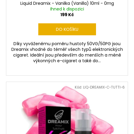
ů
Liquid Dreamix - Vanilka (Vanilla) 10ml - 0mg
Ihned k dispozici
199 Kč
DO KOŠÍKU
Díky vyváženému poměru hustoty 50VG/50PG jsou
Dreamix vhodné do téměř všech typů elektronických
cigaret. Ideální jsou především do menších a méně
výkonných e-cigaret a také do...
Kód:
LIQ-DREAMIX-C-TUTTI-6