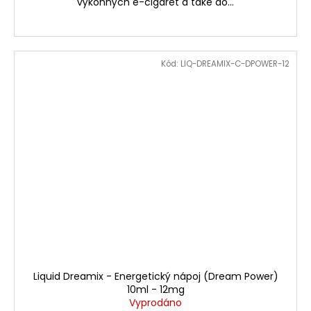
výkonných e-cigaret a také do...
Kód:
LIQ-DREAMIX-C-DPOWER-12
Liquid Dreamix - Energetický nápoj (Dream Power)
10ml - 12mg
Vyprodáno