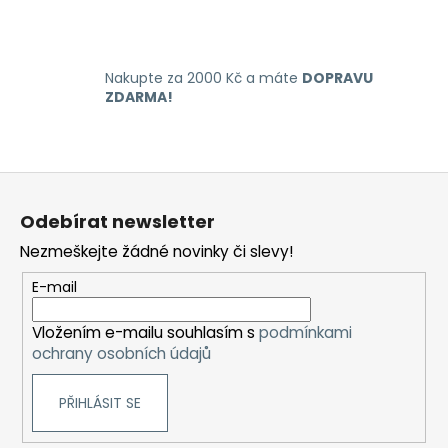
k
y
v
Nakupte za 2000 Kč a máte
DOPRAVU
ý
ZDARMA!
p
i
s
u
Z
á
Odebírat newsletter
p
Nezmeškejte žádné novinky či slevy!
a
t
E-mail
í
Vložením e-mailu souhlasím s
podmínkami
ochrany osobních údajů
PŘIHLÁSIT SE