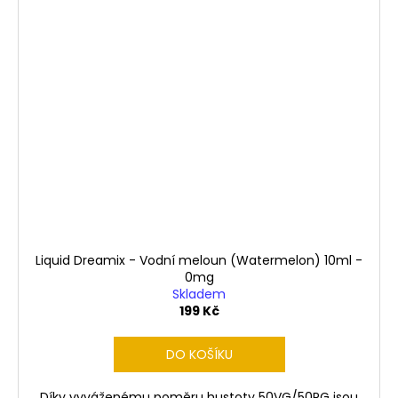
Liquid Dreamix - Vodní meloun (Watermelon) 10ml -
0mg
Skladem
199 Kč
DO KOŠÍKU
Díky vyváženému poměru hustoty 50VG/50PG jsou