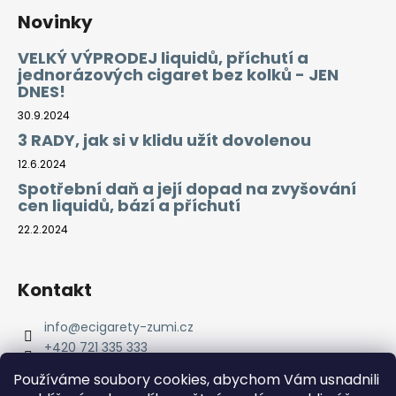
Novinky
VELKÝ VÝPRODEJ liquidů, příchutí a
jednorázových cigaret bez kolků - JEN
DNES!
30.9.2024
3 RADY, jak si v klidu užít dovolenou
12.6.2024
Spotřební daň a její dopad na zvyšování
cen liquidů, bází a příchutí
22.2.2024
Kontakt
info
@
ecigarety-zumi.cz
+420 721 335 333
Facebook eCigarety ZUMI
Používáme soubory cookies, abychom Vám usnadnili