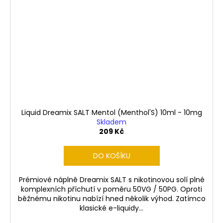
Liquid Dreamix SALT Mentol (Menthol'S) 10ml - 10mg
Skladem
209 Kč
DO KOŠÍKU
Prémiové náplně Dreamix SALT s nikotinovou solí plné
komplexních příchutí v poměru 50VG / 50PG. Oproti
běžnému nikotinu nabízí hned několik výhod. Zatímco
klasické e-liquidy...