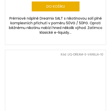
DO KOŠÍKU
Prémiové náplně Dreamix SALT s nikotinovou solí plné
komplexních příchutí v poměru 50VG / 50PG. Oproti
běžnému nikotinu nabízí hned několik výhod. Zatímco
klasické e-liquidy...
Kód:
LIQ-DREAM-S-VANILLA-10