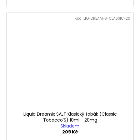
Kód:
LIQ-DREAM-S-CLASSIC-20
Liquid Dreamix SALT Klasický tabák (Classic
Tobacco'S) 10ml - 20mg
Skladem
209 Kč