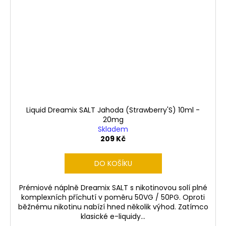
Liquid Dreamix SALT Jahoda (Strawberry'S) 10ml -
20mg
Skladem
209 Kč
DO KOŠÍKU
Prémiové náplně Dreamix SALT s nikotinovou solí plné
komplexních příchutí v poměru 50VG / 50PG. Oproti
běžnému nikotinu nabízí hned několik výhod. Zatímco
klasické e-liquidy...