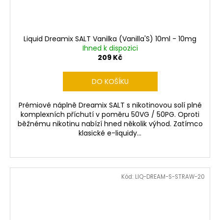
Liquid Dreamix SALT Vanilka (Vanilla'S) 10ml - 10mg
Ihned k dispozici
209 Kč
DO KOŠÍKU
Prémiové náplně Dreamix SALT s nikotinovou solí plné
komplexních příchutí v poměru 50VG / 50PG. Oproti
běžnému nikotinu nabízí hned několik výhod. Zatímco
klasické e-liquidy...
Kód:
LIQ-DREAM-S-STRAW-20