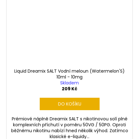
Liquid Dreamix SALT Vodní meloun (Watermelon'S)
10ml - 10mg
Skladem
209 Kč
DO KOŠÍKU
Prémiové náplně Dreamix SALT s nikotinovou solí plné
komplexních příchutí v poměru 50VG / 50PG. Oproti
běžnému nikotinu nabízí hned několik výhod. Zatímco
klasické e-liquidy...