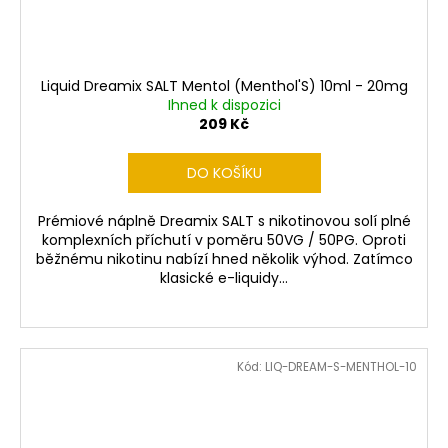
Liquid Dreamix SALT Mentol (Menthol'S) 10ml - 20mg
Ihned k dispozici
209 Kč
DO KOŠÍKU
Prémiové náplně Dreamix SALT s nikotinovou solí plné
komplexních příchutí v poměru 50VG / 50PG. Oproti
běžnému nikotinu nabízí hned několik výhod. Zatímco
klasické e-liquidy...
Kód:
LIQ-DREAM-S-MENTHOL-10