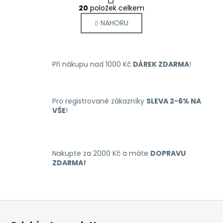
O
r
20
položek celkem
v
á
NAHORU
l
n
k
á
o
d
v
a
á
Při nákupu nad 1000 Kč
DÁREK ZDARMA
!
c
n
í
í
p
r
Pro registrované zákazníky
SLEVA 2-6% NA
VŠE
!
v
k
y
v
Nakupte za 2000 Kč a máte
DOPRAVU
ý
ZDARMA!
p
i
s
u
Z
á