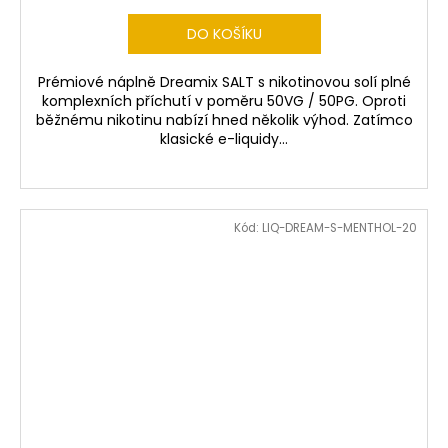
DO KOŠÍKU
Prémiové náplně Dreamix SALT s nikotinovou solí plné
komplexních příchutí v poměru 50VG / 50PG. Oproti
běžnému nikotinu nabízí hned několik výhod. Zatímco
klasické e-liquidy...
Kód:
LIQ-DREAM-S-MENTHOL-20