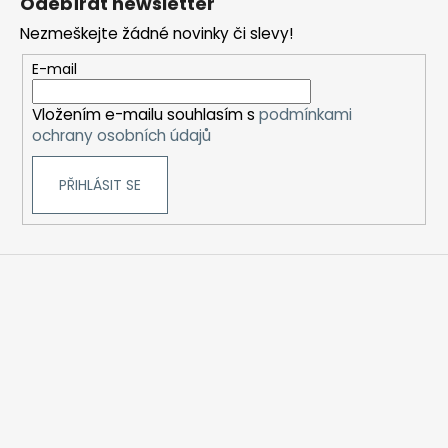
Odebírat newsletter
p
Nezmeškejte žádné novinky či slevy!
a
t
E-mail
í
Vložením e-mailu souhlasím s
podmínkami
ochrany osobních údajů
PŘIHLÁSIT SE