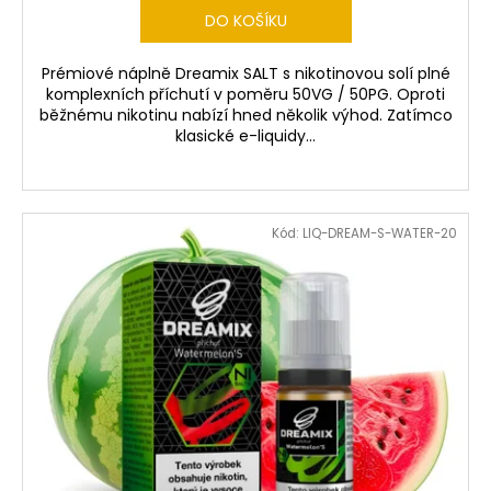
DO KOŠÍKU
Prémiové náplně Dreamix SALT s nikotinovou solí plné
komplexních příchutí v poměru 50VG / 50PG. Oproti
běžnému nikotinu nabízí hned několik výhod. Zatímco
klasické e-liquidy...
Kód:
LIQ-DREAM-S-WATER-20