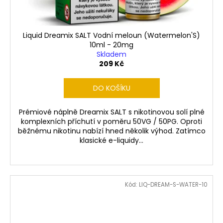
Liquid Dreamix SALT Vodní meloun (Watermelon'S)
10ml - 20mg
Skladem
209 Kč
DO KOŠÍKU
Prémiové náplně Dreamix SALT s nikotinovou solí plné
komplexních příchutí v poměru 50VG / 50PG. Oproti
běžnému nikotinu nabízí hned několik výhod. Zatímco
klasické e-liquidy...
Kód:
LIQ-DREAM-S-WATER-10