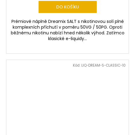
DO KOŠÍKU
Prémiové náplně Dreamix SALT s nikotinovou solí plné
komplexních příchutí v poměru 50VG / 50PG. Oproti
běžnému nikotinu nabízí hned několik výhod. Zatímco
klasické e-liquidy...
Kód:
LIQ-DREAM-S-CLASSIC-10