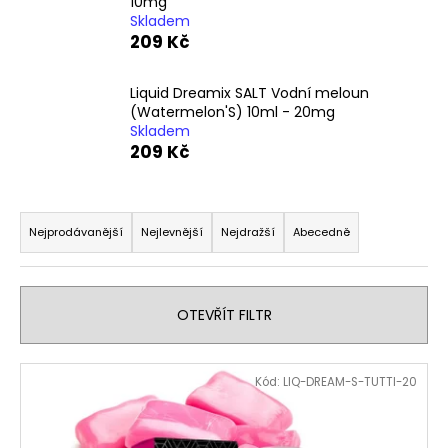
10mg
a
Skladem
209 Kč
j
í
Liquid Dreamix SALT Vodní meloun
t
(Watermelon'S) 10ml - 20mg
?
Skladem
209 Kč
Ř
a
HLEDAT
Nejprodávanější
Nejlevnější
Nejdražší
Abecedně
z
e
n
D
OTEVŘÍT FILTR
í
o
p
p
V
o
Kód:
LIQ-DREAM-S-TUTTI-20
r
ý
r
o
p
u
d