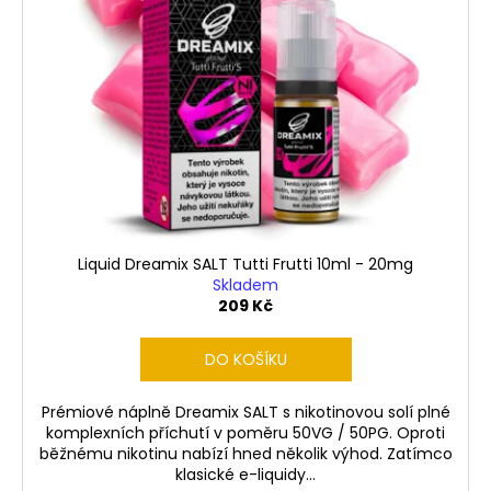
i
č
u
u
s
k
j
p
e
t
r
m
ů
o
e
d
u
LIQUID
k
LIQUA
AMERICAN
t
BLEND
ů
10ML-
Liquid Dreamix SALT Tutti Frutti 10ml - 20mg
6MG
Skladem
(AMERICKÝ
209 Kč
MÍCHANÝ
TABÁK)
DO KOŠÍKU
198
Kč
Prémiové náplně Dreamix SALT s nikotinovou solí plné
komplexních příchutí v poměru 50VG / 50PG. Oproti
běžnému nikotinu nabízí hned několik výhod. Zatímco
klasické e-liquidy...