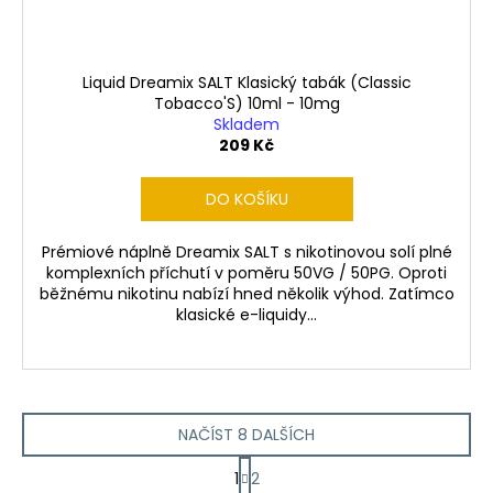
Liquid Dreamix SALT Klasický tabák (Classic
Tobacco'S) 10ml - 10mg
Skladem
209 Kč
DO KOŠÍKU
Prémiové náplně Dreamix SALT s nikotinovou solí plné
komplexních příchutí v poměru 50VG / 50PG. Oproti
běžnému nikotinu nabízí hned několik výhod. Zatímco
klasické e-liquidy...
NAČÍST 8 DALŠÍCH
S
1
2
t