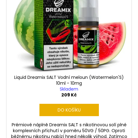
Liquid Dreamix SALT Vodní meloun (Watermelon'S)
10ml - 10mg
Skladem
209 Kč
DO KOŠÍKU
Prémiové náplně Dreamix SALT s nikotinovou solí plné
komplexních příchutí v poměru 50VG / 50PG. Oproti
běžnému nikotinu nabízí hned několik výhod. Zatímco