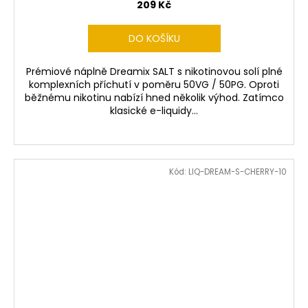
209 Kč
DO KOŠÍKU
Prémiové náplně Dreamix SALT s nikotinovou solí plné
komplexních příchutí v poměru 50VG / 50PG. Oproti
běžnému nikotinu nabízí hned několik výhod. Zatímco
klasické e-liquidy...
Kód:
LIQ-DREAM-S-CHERRY-10