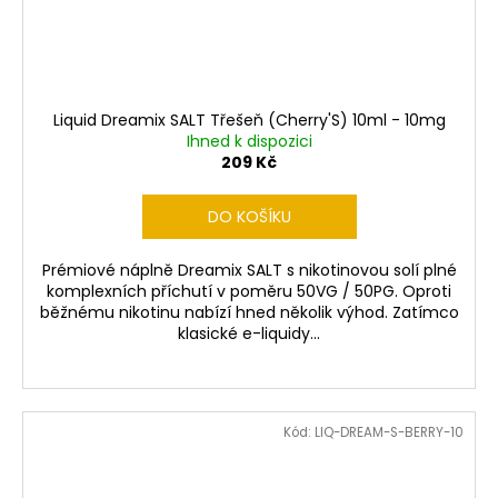
Liquid Dreamix SALT Třešeň (Cherry'S) 10ml - 10mg
Ihned k dispozici
209 Kč
DO KOŠÍKU
Prémiové náplně Dreamix SALT s nikotinovou solí plné
komplexních příchutí v poměru 50VG / 50PG. Oproti
běžnému nikotinu nabízí hned několik výhod. Zatímco
klasické e-liquidy...
Kód:
LIQ-DREAM-S-BERRY-10