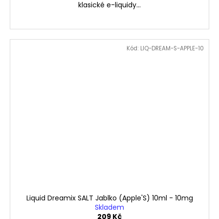
klasické e-liquidy...
Kód:
LIQ-DREAM-S-APPLE-10
Liquid Dreamix SALT Jablko (Apple'S) 10ml - 10mg
Skladem
209 Kč