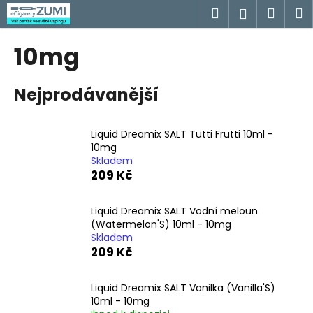
K
Přejít
Hledat
Náku
M
Přihlášen
na
o
obsah
Zpět
Zpět
košík
š
10mg
í
C
k
Nejprodávanější
o
p
o
Liquid Dreamix SALT Tutti Frutti 10ml -
t
10mg
Skladem
ř
209 Kč
e
b
Liquid Dreamix SALT Vodní meloun
u
(Watermelon'S) 10ml - 10mg
j
Skladem
209 Kč
e
t
Liquid Dreamix SALT Vanilka (Vanilla'S)
e
10ml - 10mg
n