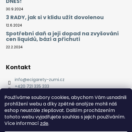
DNES!
30.9.2024
3 RADY, jak si v klidu užít dovolenou
12.6.2024
Spotřební daň a její dopad na zvyšování
cen liquidů, bází a příchutí
22.2.2024
Kontakt
info
@
ecigarety-zumi.cz
+420 721 335 333
Facebook eCigarety ZUMI
Používáme soubory cookies, abychom Vám usnadnili
prohlížení webu a díky zpětné analýze mohli náš
eshop neustále zlepšovat. Dalším procházením
tohoto webu vyjadřujete souhlas s jejich používáním.
Více informací
zde
.