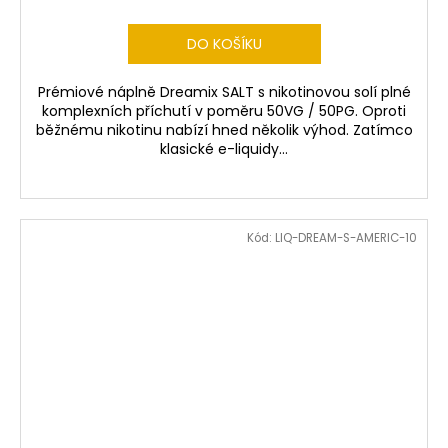
DO KOŠÍKU
Prémiové náplně Dreamix SALT s nikotinovou solí plné
komplexních příchutí v poměru 50VG / 50PG. Oproti
běžnému nikotinu nabízí hned několik výhod. Zatímco
klasické e-liquidy...
Kód:
LIQ-DREAM-S-AMERIC-10