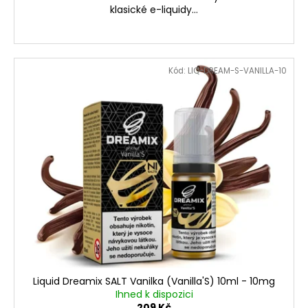
klasické e-liquidy...
Kód:
LIQ-DREAM-S-VANILLA-10
Liquid Dreamix SALT Vanilka (Vanilla'S) 10ml - 10mg
Ihned k dispozici
209 Kč