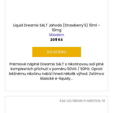
Liquid Dreamix SALT Jahoda (Strawberry'S) 10ml -
10mg
Skladem
209 Kč
DO KOŠÍKU
Prémiové náplně Dreamix SALT s nikotinovou solí plné
komplexních příchutí v poměru 50VG / 50PG. Oproti
běžnému nikotinu nabízí hned několik výhod. Zatímco
klasické e-liquidy...
Kód:
LIQ-DREAM-S-MENTHOL-10