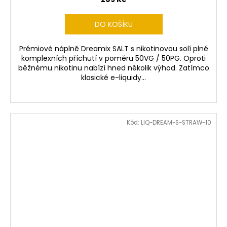
DO KOŠÍKU
Prémiové náplně Dreamix SALT s nikotinovou solí plné
komplexních příchutí v poměru 50VG / 50PG. Oproti
běžnému nikotinu nabízí hned několik výhod. Zatímco
klasické e-liquidy...
Kód:
LIQ-DREAM-S-STRAW-10