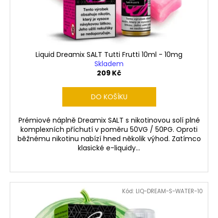
č
d
u
u
j
k
e
t
m
ů
e
Liquid Dreamix SALT Tutti Frutti 10ml - 10mg
Skladem
209 Kč
RITCHY
DUO
DO KOŠÍKU
POD
ELEKTRONICKÁ
CIGARETA
Prémiové náplně Dreamix SALT s nikotinovou solí plné
1000MAH
komplexních příchutí v poměru 50VG / 50PG. Oproti
BLUE
běžnému nikotinu nabízí hned několik výhod. Zatímco
398
klasické e-liquidy...
Kč
Kód:
LIQ-DREAM-S-WATER-10