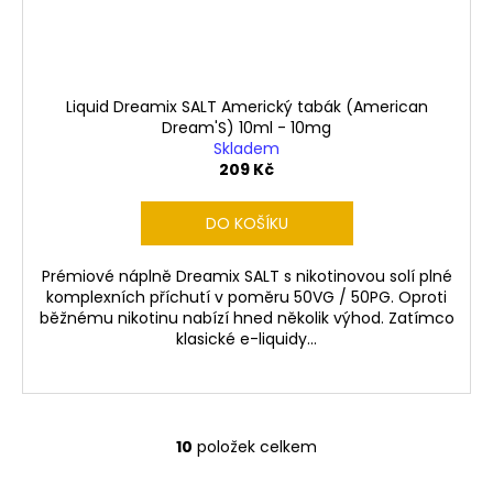
Liquid Dreamix SALT Americký tabák (American
Dream'S) 10ml - 10mg
Skladem
209 Kč
DO KOŠÍKU
Prémiové náplně Dreamix SALT s nikotinovou solí plné
komplexních příchutí v poměru 50VG / 50PG. Oproti
běžnému nikotinu nabízí hned několik výhod. Zatímco
klasické e-liquidy...
10
položek celkem
O
v