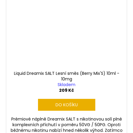
Liquid Dreamix SALT Lesní směs (Berry Mix'S) 10ml -
10mg
Skladem
209 Kč
DO KOŠÍKU
Prémiové náplně Dreamix SALT s nikotinovou solí plné
komplexních příchutí v poměru 50VG / 50PG. Oproti
běžnému nikotinu nabízí hned několik výhod. Zatímco