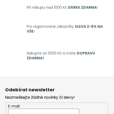
l
Při nákupu nad 1000 Kč
DÁREK ZDARMA
!
á
d
a
c
Pro registrované zákazníky
SLEVA 2-6% NA
í
VŠE
!
p
r
v
k
Nakupte za 2000 Kč a máte
DOPRAVU
y
ZDARMA!
v
ý
p
Z
i
á
s
Odebírat newsletter
u
p
Nezmeškejte žádné novinky či slevy!
a
t
E-mail
í