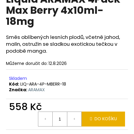
je
a
Max Berry 4x10ml-
0,0
z
j
18mg
5
í
hvězdiček.
t
Směs oblíbených lesních plodů, včetně jahod,
?
malin, ostružin se sladkou exotickou tečkou v
podobě manga.
Můžeme doručit do:
12.8.2026
HLEDAT
Skladem
Kód:
LIQ-ARA-4P-MBERR-18
Značka:
ARAMAX
D
o
558 Kč
p
Měrná
o
DO KOŠÍKU
cena:
r
u