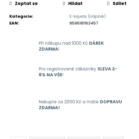
č
Zeptat se
Hlídat
Sdílet
u
j
Kategorie
:
E-liquidy (náplně)
e
EAN
:
8596181163457
m
e
Při nákupu nad 1000 Kč
DÁREK
ZDARMA
!
LIO
NANO
PRO
ELEKTRONICKÁ
Pro registrované zákazníky
SLEVA 2-
CIGARETA
6% NA VŠE
!
PASSION
FRUIT
16MG
169
Nakupte za 2000 Kč a máte
DOPRAVU
Kč
ZDARMA!