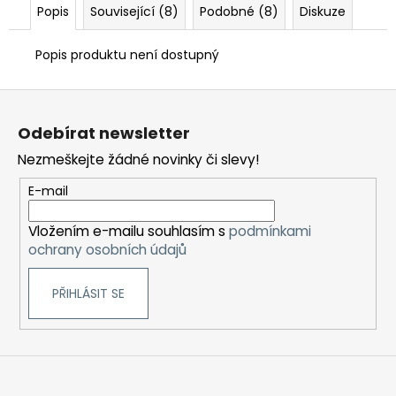
Popis
Související (8)
Podobné (8)
Diskuze
Popis produktu není dostupný
Z
á
Odebírat newsletter
p
Nezmeškejte žádné novinky či slevy!
a
t
E-mail
í
Vložením e-mailu souhlasím s
podmínkami
ochrany osobních údajů
PŘIHLÁSIT SE