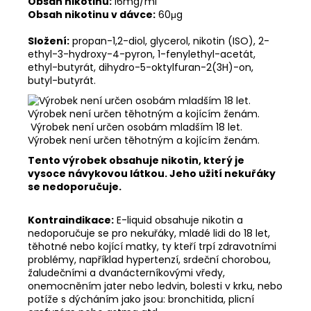
Obsah nikotinu:
16mg/ml
Obsah nikotinu v dávce:
60μg
Složení:
propan-1,2-diol, glycerol, nikotin (ISO), 2-
ethyl-3-hydroxy-4-pyron, 1-fenylethyl-acetát,
ethyl-butyrát, dihydro-5-oktylfuran-2(3H)-on,
butyl-butyrát.
Výrobek není určen osobám mladším 18 let.
Výrobek není určen těhotným a kojícím ženám.
Tento výrobek obsahuje nikotin, který je
vysoce návykovou látkou. Jeho užití nekuřáky
se nedoporučuje.
Kontraindikace:
E-liquid obsahuje nikotin a
nedoporučuje se pro nekuřáky, mladé lidi do 18 let,
těhotné nebo kojící matky, ty kteří trpí zdravotními
problémy, například hypertenzí, srdeční chorobou,
žaludečními a dvanácterníkovými vředy,
onemocněním jater nebo ledvin, bolesti v krku, nebo
potíže s dýcháním jako jsou: bronchitida, plicní