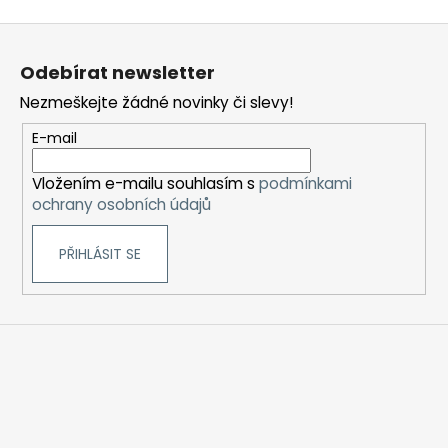
Z
á
Odebírat newsletter
p
Nezmeškejte žádné novinky či slevy!
a
t
E-mail
í
Vložením e-mailu souhlasím s
podmínkami
ochrany osobních údajů
PŘIHLÁSIT SE