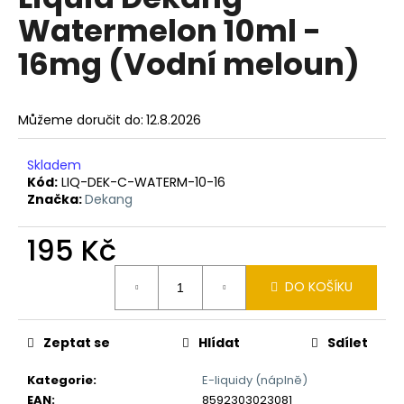
je
a
Watermelon 10ml -
0,0
z
j
16mg (Vodní meloun)
5
í
hvězdiček.
t
?
Můžeme doručit do:
12.8.2026
Skladem
Kód:
LIQ-DEK-C-WATERM-10-16
Značka:
Dekang
HLEDAT
195 Kč
Měrná
D
DO KOŠÍKU
cena:
o
p
Zeptat se
Hlídat
Sdílet
o
r
Kategorie
:
E-liquidy (náplně)
u
EAN
:
8592303023081