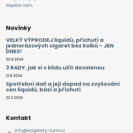
Napište nám
Novinky
VELKÝ VÝPRODEJ liquidů, příchutí a
jednorázových cigaret bez kolků - JEN
DNES!
30.9.2024
3 RADY, jak si v klidu užít dovolenou
12.6.2024
Spotřební daň a její dopad na zvyšování
cen liquidů, bází a příchutí
22.2.2024
Kontakt
info
@
ecigarety-zumi.cz