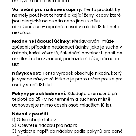
emfyzém nebo astma atd.
Varování pro rizikové skupiny:
Tento produkt by
neměly používat těhotné a kojící ženy, osoby které
jsou alergické na nikotin nebo jinou složku
obsaženou v e-kapalině a osoby mladší 18 let nebo
nekuřáci.
Možné nežádoucí účinky:
Předávkování může
způsobit případné nežádoucí účinky, jako je sucho v
ústech, kašel, závratě, žaludeční nevolnost, pocit na
omdlení nebo zvracení, podráždění kůže, očí nebo
úst.
Návykovost:
Tento výrobek obsahuje nikotin, který
je vysoce návyková látka a je proto určen pouze pro
osoby starší 18ti let.
Pokyny pro skladování:
Skladujte uzamčené při
teplotě do 25 °C na temném a suchém místě.
Uchovávejte mimo dosah osob mladších 18 let.
Návod k použití:
1) Odšroubujte láhev;
2) Otevřete nádobu pro náplň;
3) Vytlačte náplň do nádoby podle pokynů pro dané