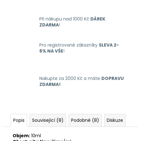
č
u
j
Při nákupu nad 1000 Kč
DÁREK
e
ZDARMA
!
m
e
Pro registrované zákazníky
SLEVA 2-
6% NA VŠE
!
LIQUID
LIQUA
4PACK
BRIGHT
TOBACCO
Nakupte za 2000 Kč a máte
DOPRAVU
4X10ML-
ZDARMA!
6MG
(ČISTÁ
TABÁKOVÁ
PŘÍCHUŤ)
638
Kč
Popis
Související (8)
Podobné (8)
Diskuze
Objem:
10ml