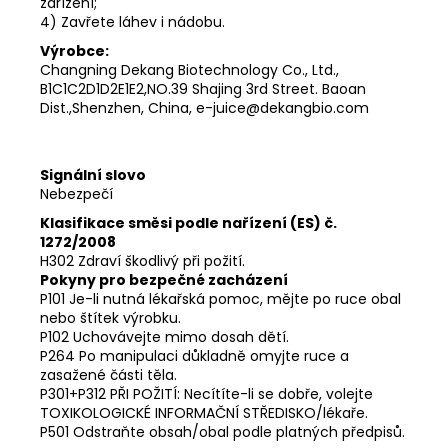
zařízení;
4) Zavřete láhev i nádobu.
Výrobce:
Changning Dekang Biotechnology Co., Ltd.,
B1C1C2D1D2E1E2,NO.39 Shajing 3rd Street. Baoan
Dist.,Shenzhen, China, e-juice@dekangbio.com
Signální slovo
Nebezpečí
Klasifikace směsi podle nařízení (ES) č.
1272/2008
H302 Zdraví škodlivý při požití.
Pokyny pro bezpečné zacházení
P101 Je-li nutná lékařská pomoc, mějte po ruce obal
nebo štítek výrobku.
P102 Uchovávejte mimo dosah dětí.
P264 Po manipulaci důkladně omyjte ruce a
zasažené části těla.
P301+P312 PŘI POŽITÍ: Necítíte-li se dobře, volejte
TOXIKOLOGICKÉ INFORMAČNÍ STŘEDISKO/lékaře.
P501 Odstraňte obsah/obal podle platných předpisů.