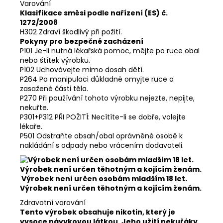
Varování
Klasifikace směsi podle nařízení (ES) č.
1272/2008
H302 Zdraví škodlivý při požití.
Pokyny pro bezpečné zacházení
P101 Je-li nutná lékařská pomoc, mějte po ruce obal
nebo štítek výrobku.
P102 Uchovávejte mimo dosah dětí.
P264 Po manipulaci důkladně omyjte ruce a
zasažené části těla.
P270 Při používání tohoto výrobku nejezte, nepijte,
nekuřte.
P301+P312 PŘI POŽITÍ: Necítíte-li se dobře, volejte
lékaře.
P501 Odstraňte obsah/obal oprávněné osobě k
nakládání s odpady nebo vrácením dodavateli.
Výrobek není určen osobám mladším 18 let.
Výrobek není určen těhotným a kojícím ženám.
Zdravotní varování
Tento výrobek obsahuje nikotin, který je
vysoce návykovou látkou. Jeho užití nekuřáky