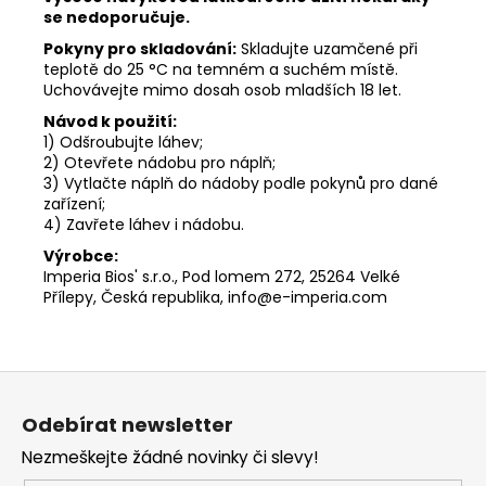
se nedoporučuje.
Pokyny pro skladování:
Skladujte uzamčené při
teplotě do 25 °C na temném a suchém místě.
Uchovávejte mimo dosah osob mladších 18 let.
Návod k použití:
1) Odšroubujte láhev;
2) Otevřete nádobu pro náplň;
3) Vytlačte náplň do nádoby podle pokynů pro dané
zařízení;
4) Zavřete láhev i nádobu.
Výrobce:
Imperia Bios' s.r.o., Pod lomem 272, 25264 Velké
Přílepy, Česká republika, info@e-imperia.com
Z
á
Odebírat newsletter
p
Nezmeškejte žádné novinky či slevy!
a