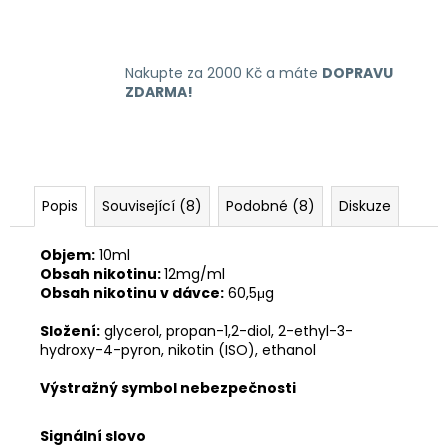
Nakupte za 2000 Kč a máte
DOPRAVU
ZDARMA!
Popis
Související (8)
Podobné (8)
Diskuze
Objem:
10ml
Obsah nikotinu:
12mg/ml
Obsah nikotinu v dávce:
60,5μg
Složení:
glycerol, propan-1,2-diol, 2-ethyl-3-
hydroxy-4-pyron, nikotin (ISO), ethanol
Výstražný symbol nebezpečnosti
Signální slovo