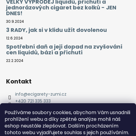
VELKÝ VÝPRODEJ liquidů, příchutí a
jednorázových cigaret bez kolků - JEN
DNES!
30.9.2024
3 RADY, jak si v klidu užít dovolenou
12.6.2024
Spotřební daň a její dopad na zvyšování
cen liquidů, bází a příchutí
22.2.2024
Kontakt
info
@
ecigarety-zumi.cz
+420 721 335 333
Facebook eCigarety ZUMI
Používáme soubory cookies, abychom Vám usnadnili
prohlížení webu a díky zpětné analýze mohli náš
eshop neustále zlepšovat. Dalším procházením
tohoto webu vyjadřujete souhlas s jejich používáním.