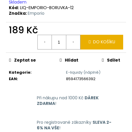
č
Skladem
u
Kód:
LIQ-EMPORIO-BORUVKA-12
j
Značka:
Emporio
e
m
189 Kč
e
Měrná
DO KOŠÍKU
cena:
LIQUID
ARAMAX
Zeptat se
Hlídat
Sdílet
MAX
STRAWBERRY
10ML-
Kategorie
:
E-liquidy (náplně)
12MG
EAN
:
8594173566392
168
Kč
Při nákupu nad 1000 Kč
DÁREK
ZDARMA
!
Pro registrované zákazníky
SLEVA 2-
6% NA VŠE
!