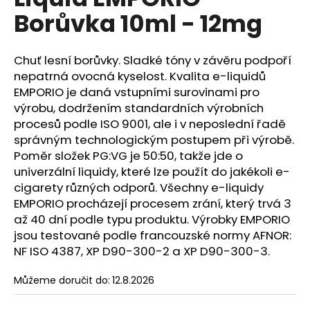
je
a
Borůvka 10ml - 12mg
0,0
z
j
5
í
hvězdiček.
Chuť lesní borůvky. Sladké tóny v závěru podpoří
t
nepatrná ovocná kyselost. Kvalita e-liquidů
?
EMPORIO je daná vstupními surovinami pro
výrobu, dodržením standardních výrobních
procesů podle ISO 9001, ale i v neposlední řadě
správným technologickým postupem při výrobě.
Poměr složek PG:VG je 50:50, takže jde o
HLEDAT
univerzální liquidy, které lze použít do jakékoli e-
cigarety různých odporů. Všechny e-liquidy
EMPORIO procházejí procesem zrání, který trvá 3
až 40 dní podle typu produktu. Výrobky EMPORIO
D
o
jsou testované podle francouzské normy AFNOR:
p
NF ISO 4387, XP D90-300-2 a XP D90-300-3.
o
r
Můžeme doručit do:
12.8.2026
u