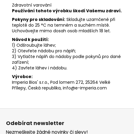
Zdravotní varování
Používání tohoto výrobku škodí Vašemu zdraví.
Pokyny pro skladování:
Skladujte uzamčené při
teplotě do 25 °C na temném a suchém místě.
Uchovávejte mimo dosah osob mladších 18 let.
Návod k použití:
1) Odšroubujte láhev;
2) Otevřete nádobu pro náplň;
3) Vytlačte náplň do nádoby podle pokynů pro dané
zařízení;
4) Zavřete láhev i nádobu.
Výrobce:
Imperia Bios' s.r.o., Pod lomem 272, 25264 Velké
Přílepy, Česká republika, info@e-imperia.com
Z
á
Odebírat newsletter
p
Nezmeškejte žádné novinky či slevy!