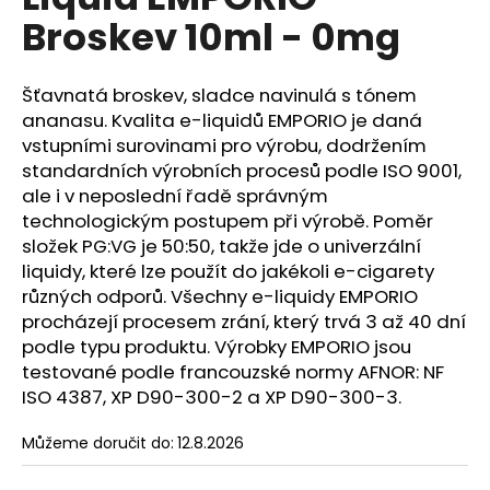
je
a
Broskev 10ml - 0mg
0,0
z
j
5
í
hvězdiček.
Šťavnatá broskev, sladce navinulá s tónem
t
ananasu. Kvalita e-liquidů EMPORIO je daná
?
vstupními surovinami pro výrobu, dodržením
standardních výrobních procesů podle ISO 9001,
ale i v neposlední řadě správným
technologickým postupem při výrobě. Poměr
složek PG:VG je 50:50, takže jde o univerzální
HLEDAT
liquidy, které lze použít do jakékoli e-cigarety
různých odporů. Všechny e-liquidy EMPORIO
procházejí procesem zrání, který trvá 3 až 40 dní
podle typu produktu. Výrobky EMPORIO jsou
D
o
testované podle francouzské normy AFNOR: NF
p
ISO 4387, XP D90-300-2 a XP D90-300-3.
o
r
Můžeme doručit do:
12.8.2026
u