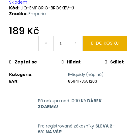
č
Skladem
u
Kód:
LIQ-EMPORIO-BROSKEV-0
j
Značka:
Emporio
e
m
189 Kč
e
Měrná
DO KOŠÍKU
cena:
LIQUID
LIQUA
Zeptat se
Hlídat
Sdílet
AMERICAN
BLEND
10ML-
Kategorie
:
E-liquidy (náplně)
6MG
EAN
:
8594173581203
(AMERICKÝ
MÍCHANÝ
TABÁK)
Při nákupu nad 1000 Kč
DÁREK
198
Kč
ZDARMA
!
Pro registrované zákazníky
SLEVA 2-
6% NA VŠE
!