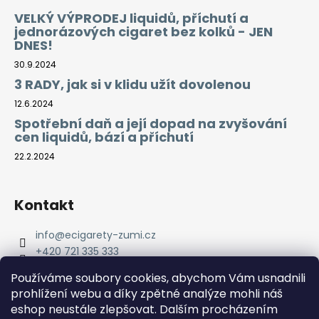
VELKÝ VÝPRODEJ liquidů, příchutí a
jednorázových cigaret bez kolků - JEN
DNES!
30.9.2024
3 RADY, jak si v klidu užít dovolenou
12.6.2024
Spotřební daň a její dopad na zvyšování
cen liquidů, bází a příchutí
22.2.2024
Kontakt
info
@
ecigarety-zumi.cz
+420 721 335 333
Facebook eCigarety ZUMI
Používáme soubory cookies, abychom Vám usnadnili
prohlížení webu a díky zpětné analýze mohli náš
eshop neustále zlepšovat. Dalším procházením