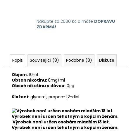
Nakupte za 2000 Kč a máte
DOPRAVU
ZDARMA!
Popis
Související (8)
Podobné (8)
Diskuze
Objem:
10ml
Obsah nikotinu:
0mg/ml
Obsah nikotinu v dávce:
0μg
Složení:
glycerol, propan-1,2-diol
Výrobek není určen osobám mladším 18 let.
Výrobek není určen těhotným a kojícím ženám.