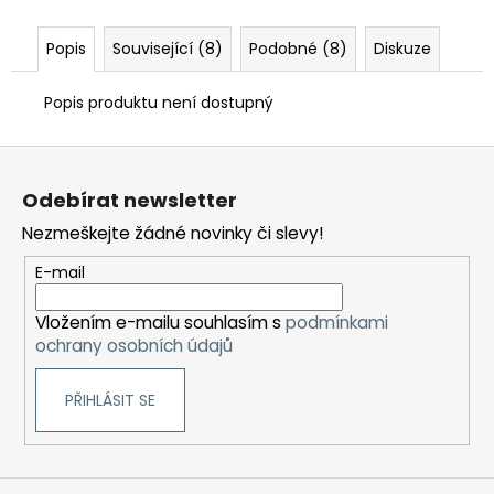
Popis
Související (8)
Podobné (8)
Diskuze
Popis produktu není dostupný
Z
á
Odebírat newsletter
p
Nezmeškejte žádné novinky či slevy!
a
t
E-mail
í
Vložením e-mailu souhlasím s
podmínkami
ochrany osobních údajů
PŘIHLÁSIT SE