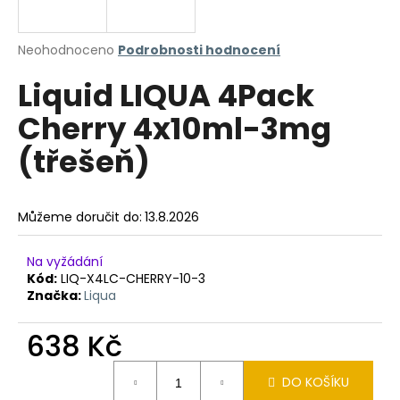
a
j
Průměrné
Neohodnoceno
Podrobnosti hodnocení
í
hodnocení
Liquid LIQUA 4Pack
produktu
t
je
?
Cherry 4x10ml-3mg
0,0
z
(třešeň)
5
hvězdiček.
HLEDAT
Můžeme doručit do:
13.8.2026
Na vyžádání
Kód:
LIQ-X4LC-CHERRY-10-3
D
Značka:
Liqua
o
p
638 Kč
o
r
Měrná
u
DO KOŠÍKU
cena: