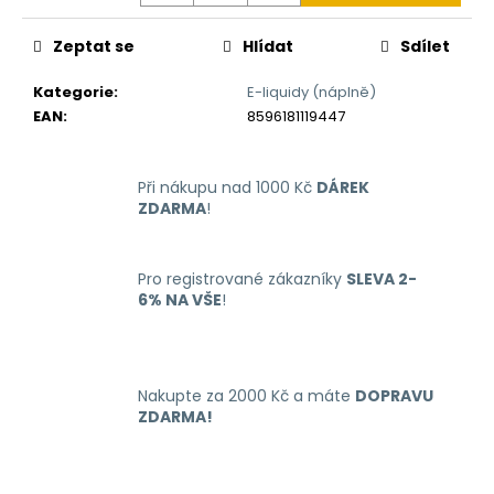
č
u
Zeptat se
Hlídat
Sdílet
j
e
Kategorie
:
E-liquidy (náplně)
m
EAN
:
8596181119447
e
Při nákupu nad 1000 Kč
DÁREK
LIO
NANO
ZDARMA
!
PRO
ELEKTRONICKÁ
CIGARETA
Pro registrované zákazníky
SLEVA 2-
PASSION
FRUIT
6% NA VŠE
!
16MG
169
Kč
Nakupte za 2000 Kč a máte
DOPRAVU
ZDARMA!