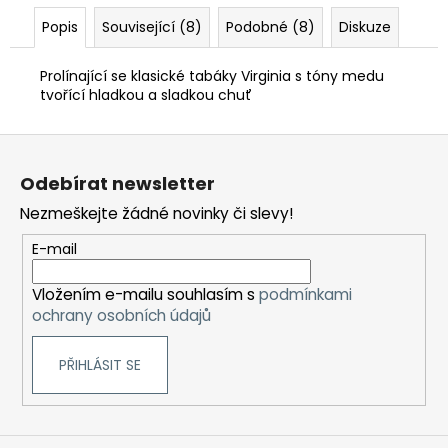
Popis
Související (8)
Podobné (8)
Diskuze
Prolínající se klasické tabáky Virginia s tóny medu
tvořící hladkou a sladkou chuť
Z
á
Odebírat newsletter
p
Nezmeškejte žádné novinky či slevy!
a
t
E-mail
í
Vložením e-mailu souhlasím s
podmínkami
ochrany osobních údajů
PŘIHLÁSIT SE