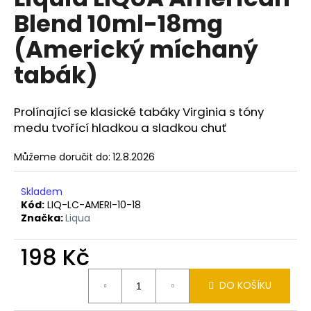
je
a
Blend 10ml-18mg
0,0
z
j
(Americký míchaný
5
í
hvězdiček.
tabák)
t
?
Prolínající se klasické tabáky Virginia s tóny
medu tvořící hladkou a sladkou chuť
Můžeme doručit do:
12.8.2026
HLEDAT
Skladem
Kód:
LIQ-LC-AMERI-10-18
Značka:
Liqua
D
o
198 Kč
p
o
Měrná
r
DO KOŠÍKU
cena:
u