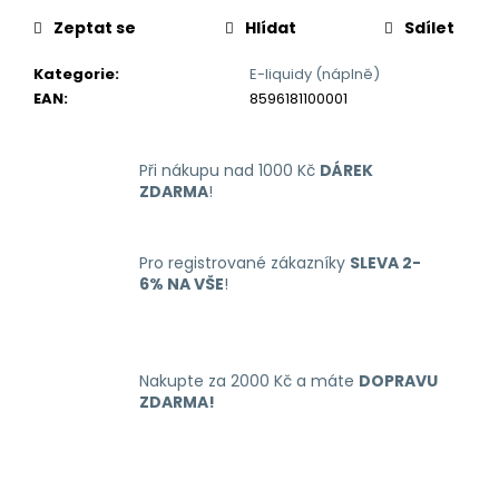
č
u
Zeptat se
Hlídat
Sdílet
j
e
Kategorie
:
E-liquidy (náplně)
m
EAN
:
8596181100001
e
Při nákupu nad 1000 Kč
DÁREK
LIO
ZDARMA
!
NANO
PRO
ELEKTRONICKÁ
Pro registrované zákazníky
SLEVA 2-
CIGARETA
PASSION
6% NA VŠE
!
FRUIT
16MG
169
Kč
Nakupte za 2000 Kč a máte
DOPRAVU
ZDARMA!