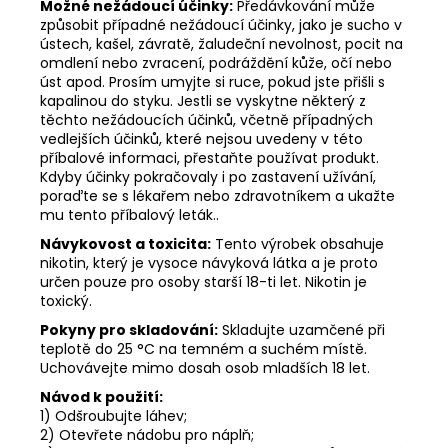
Možné nežádoucí účinky:
Předávkování může
způsobit případné nežádoucí účinky, jako je sucho v
ústech, kašel, závratě, žaludeční nevolnost, pocit na
omdlení nebo zvracení, podráždění kůže, očí nebo
úst apod. Prosím umyjte si ruce, pokud jste přišli s
kapalinou do styku. Jestli se vyskytne některý z
těchto nežádoucích účinků, včetně případných
vedlejších účinků, které nejsou uvedeny v této
příbalové informaci, přestaňte používat produkt.
Kdyby účinky pokračovaly i po zastavení užívání,
poraďte se s lékařem nebo zdravotníkem a ukažte
mu tento příbalový leták..
Návykovost a toxicita:
Tento výrobek obsahuje
nikotin, který je vysoce návyková látka a je proto
určen pouze pro osoby starší 18-ti let. Nikotin je
toxický.
Pokyny pro skladování:
Skladujte uzamčené při
teplotě do 25 °C na temném a suchém místě.
Uchovávejte mimo dosah osob mladších 18 let.
Návod k použití:
1) Odšroubujte láhev;
2) Otevřete nádobu pro náplň;