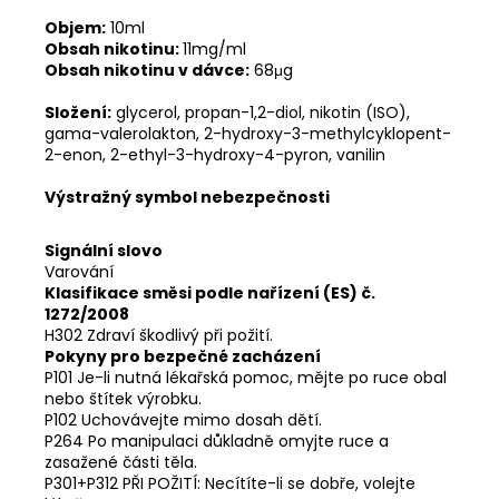
Objem:
10ml
Obsah nikotinu:
11mg/ml
Obsah nikotinu v dávce:
68μg
Složení:
glycerol, propan-1,2-diol, nikotin (ISO),
gama-valerolakton, 2-hydroxy-3-methylcyklopent-
2-enon, 2-ethyl-3-hydroxy-4-pyron, vanilin
Výstražný symbol nebezpečnosti
Signální slovo
Varování
Klasifikace směsi podle nařízení (ES) č.
1272/2008
H302 Zdraví škodlivý při požití.
Pokyny pro bezpečné zacházení
P101 Je-li nutná lékařská pomoc, mějte po ruce obal
nebo štítek výrobku.
P102 Uchovávejte mimo dosah dětí.
P264 Po manipulaci důkladně omyjte ruce a
zasažené části těla.
P301+P312 PŘI POŽITÍ: Necítíte-li se dobře, volejte