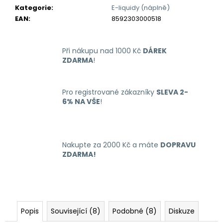
č
Kategorie
:
E-liquidy (náplně)
u
EAN
:
8592303000518
j
e
m
Při nákupu nad 1000 Kč
DÁREK
e
ZDARMA
!
OXVA
Pro registrované zákazníky
SLEVA 2-
XLIM
GO
6% NA VŠE
!
ELEKTRONICKÁ
CIGARETA
1000MAH
BLACK
Nakupte za 2000 Kč a máte
DOPRAVU
235
ZDARMA!
Kč
Původně:
399
Kč
Popis
Související (8)
Podobné (8)
Diskuze