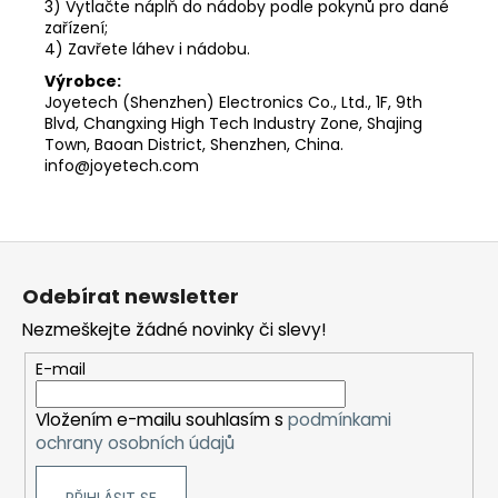
3) Vytlačte náplň do nádoby podle pokynů pro dané
zařízení;
4) Zavřete láhev i nádobu.
Výrobce:
Joyetech (Shenzhen) Electronics Co., Ltd., 1F, 9th
Blvd, Changxing High Tech Industry Zone, Shajing
Town, Baoan District, Shenzhen, China.
info@joyetech.com
Z
á
Odebírat newsletter
p
Nezmeškejte žádné novinky či slevy!
a
t
E-mail
í
Vložením e-mailu souhlasím s
podmínkami
ochrany osobních údajů