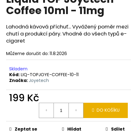
je
a
Coffee 10ml - 11mg
0,0
z
j
5
í
hvězdiček.
Lahodná kávová příchuť... Vyvážený poměr mezi
t
chutí a produkcí páry. Vhodné do všech typů e-
?
cigaret
Můžeme doručit do:
11.8.2026
Skladem
HLEDAT
Kód:
LIQ-TOPJOYE-COFFEE-10-11
Značka:
Joyetech
199 Kč
D
o
Měrná
p
DO KOŠÍKU
cena:
o
r
Zeptat se
Hlídat
Sdílet
u