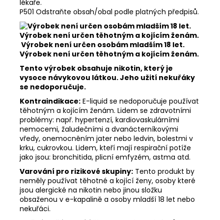
lékaře.
P501 Odstraňte obsah/obal podle platných předpisů.
Výrobek není určen osobám mladším 18 let.
Výrobek není určen těhotným a kojícím ženám.
Tento výrobek obsahuje nikotin, který je
vysoce návykovou látkou. Jeho užití nekuřáky
se nedoporučuje.
Kontraindikace:
E-liquid se nedoporučuje používat
těhotným a kojícím ženám. Lidem se zdravotními
problémy: např. hypertenzí, kardiovaskulárními
nemocemi, žaludečními a dvanácterníkovými
vředy, onemocněním jater nebo ledvin, bolestmi v
krku, cukrovkou. Lidem, kteří mají respirační potíže
jako jsou: bronchitida, plicní emfyzém, astma atd.
Varování pro rizikové skupiny:
Tento produkt by
neměly používat těhotné a kojící ženy, osoby které
jsou alergické na nikotin nebo jinou složku
obsaženou v e-kapalině a osoby mladší 18 let nebo
nekuřáci.