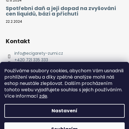
12.6.2024
Spotřební daň a její dopad na zvyšování
cen liquidů, bází a příchutí
22.2.2024
Kontakt
info
@
ecigarety-zumi.cz
+420 721 335 333
Facebook eCigarety ZUMI
Používáme soubory cookies, abychom Vám usnadnili
prohlížení webu a díky zpětné analýze mohli náš
eshop neustále zlepšovat. Dalším procházením
tohoto webu vyjadřujete souhlas s jejich používáním.
Více informací
zde
.
Nastavení
Vytvořil Shoptet
Copyright 2026
eCigarety ZUMI
. Všechna práva
Doprava ZDARMA od 2000 Kč! Dárek k objednávce od 2500