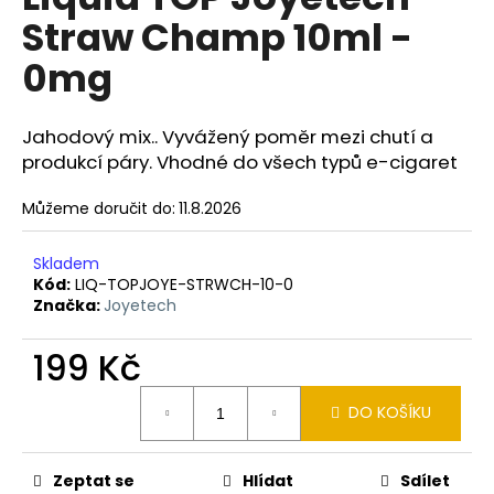
je
a
Straw Champ 10ml -
0,0
z
j
0mg
5
í
hvězdiček.
t
Jahodový mix.. Vyvážený poměr mezi chutí a
?
produkcí páry. Vhodné do všech typů e-cigaret
Můžeme doručit do:
11.8.2026
HLEDAT
Skladem
Kód:
LIQ-TOPJOYE-STRWCH-10-0
Značka:
Joyetech
D
199 Kč
o
Měrná
p
DO KOŠÍKU
cena:
o
r
u
Zeptat se
Hlídat
Sdílet