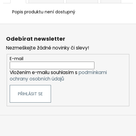
Popis produktu není dostupný
Z
á
Odebírat newsletter
p
Nezmeškejte žádné novinky či slevy!
a
t
E-mail
í
Vložením e-mailu souhlasím s
podmínkami
ochrany osobních údajů
PŘIHLÁSIT SE