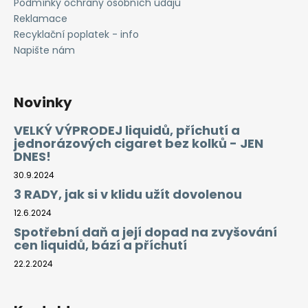
Podmínky ochrany osobních údajů
Reklamace
Recyklační poplatek - info
Napište nám
Novinky
VELKÝ VÝPRODEJ liquidů, příchutí a
jednorázových cigaret bez kolků - JEN
DNES!
30.9.2024
3 RADY, jak si v klidu užít dovolenou
12.6.2024
Spotřební daň a její dopad na zvyšování
cen liquidů, bází a příchutí
22.2.2024