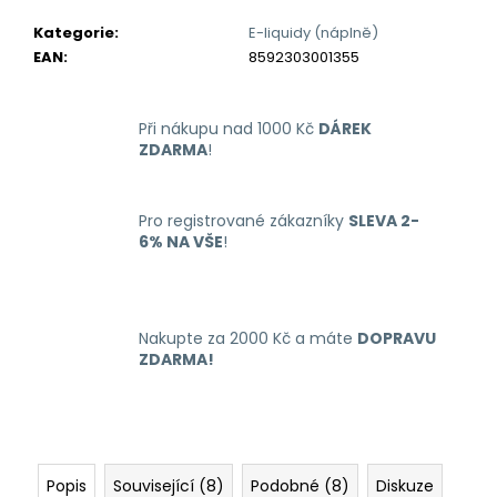
č
u
Kategorie
:
E-liquidy (náplně)
j
EAN
:
8592303001355
e
m
e
Při nákupu nad 1000 Kč
DÁREK
ZDARMA
!
LIQUID
ARAMAX
Pro registrované zákazníky
SLEVA 2-
4PACK
6% NA VŠE
!
CIGAR
TOBACCO
4X10ML-
18MG
558
Nakupte za 2000 Kč a máte
DOPRAVU
Kč
ZDARMA!
Popis
Související (8)
Podobné (8)
Diskuze