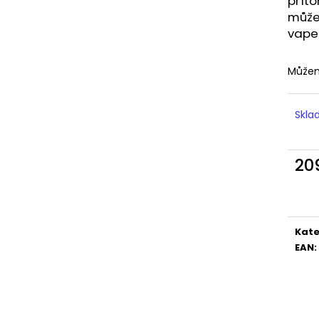
přít
LIQUID DEKANG MENTHOL 10ML - 6MG
LIQUID LIQUA AM
(MENTOL)
6MG (AMERICKÝ
můžem
vape
195 Kč
198 Kč
Můžem
Skl
20
Měr
cena
Kate
EAN
: