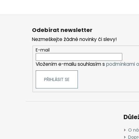
Z
á
Odebírat newsletter
p
Nezmeškejte žádné novinky či slevy!
a
t
E-mail
í
Vložením e-mailu souhlasím s
podmínkami o
PŘIHLÁSIT SE
Důle
O ná
Dopr