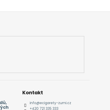
Kontakt
dů,
info
@
ecigarety-zumi.cz
vých
+420 721 335 333