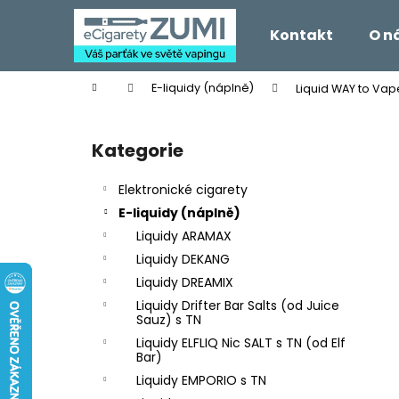
K
Přejít
na
o
Kontakt
O n
obsah
Zpět
Zpět
š
do
do
í
Domů
E-liquidy (náplně)
Liquid WAY to Va
k
obchodu
obchodu
P
o
Kategorie
Přeskočit
s
kategorie
t
Elektronické cigarety
r
E-liquidy (náplně)
a
Liquidy ARAMAX
n
Liquidy DEKANG
n
Liquidy DREAMIX
í
Liquidy Drifter Bar Salts (od Juice
p
Sauz) s TN
a
Liquidy ELFLIQ Nic SALT s TN (od Elf
Bar)
n
Liquidy EMPORIO s TN
e