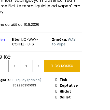
omnosti vapingových nadšenců. Tudíž
ERICAN BLEND 10ML-
 MÍCHANÝ TABÁK)
e říci, že tento liquid je od vaperů pro
ry.
e doručit do:
10.8.2026
adem
Kód:
LIQ-WAY-
Značka:
WAY
COFFEE-10-6
to Vape
9 Kč
ná
DO KOŠÍKU
:
Tisk
gorie
:
E-liquidy (náplně)
8592303101093
Zeptat se
Hlídat
Sdílet