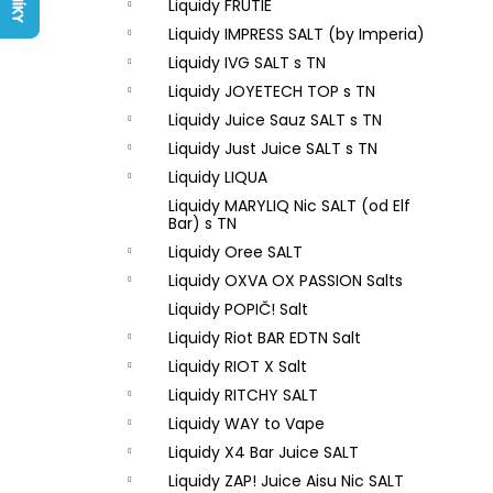
LIQUID ARAMAX 4PACK CIGAR
Liquidy FRUTIE
l
TOBACCO 4X10ML-18MG
Liquidy IMPRESS SALT (by Imperia)
558 Kč
Liquidy IVG SALT s TN
Liquidy JOYETECH TOP s TN
Liquidy Juice Sauz SALT s TN
Liquidy Just Juice SALT s TN
Liquidy LIQUA
Liquidy MARYLIQ Nic SALT (od Elf
Bar) s TN
Liquidy Oree SALT
Liquidy OXVA OX PASSION Salts
Liquidy POPIČ! Salt
Liquidy Riot BAR EDTN Salt
Liquidy RIOT X Salt
Liquidy RITCHY SALT
Liquidy WAY to Vape
Liquidy X4 Bar Juice SALT
Liquidy ZAP! Juice Aisu Nic SALT