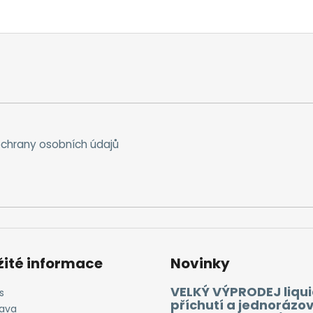
chrany osobních údajů
žité informace
Novinky
VELKÝ VÝPRODEJ liqui
s
příchutí a jednorázo
ava