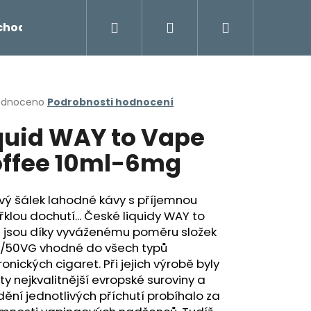
Hledat
Přihlášení
Nákupní
chodu
Novinky
Napište nám
Míchání liq
košík
rné
odnoceno
Podrobnosti hodnocení
cení
quid WAY to Vape
ktu
ffee 10ml-6mg
ček.
vý šálek lahodné kávy s příjemnou
klou dochutí... České liquidy WAY to
 jsou díky vyváženému poměru složek
/50VG vhodné do všech typů
ronických cigaret. Při jejich výrobě byly
Následující
ty nejkvalitnější evropské suroviny a
ění jednotlivých příchutí probíhalo za