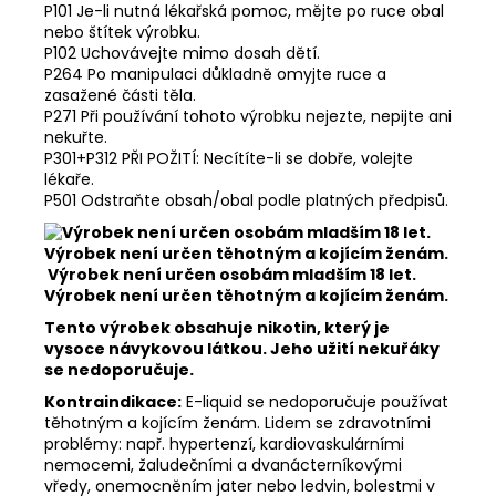
P101 Je-li nutná lékařská pomoc, mějte po ruce obal
nebo štítek výrobku.
P102 Uchovávejte mimo dosah dětí.
P264 Po manipulaci důkladně omyjte ruce a
zasažené části těla.
P271 Při používání tohoto výrobku nejezte, nepijte ani
nekuřte.
P301+P312 PŘI POŽITÍ: Necítíte-li se dobře, volejte
lékaře.
P501 Odstraňte obsah/obal podle platných předpisů.
Výrobek není určen osobám mladším 18 let.
Výrobek není určen těhotným a kojícím ženám.
Tento výrobek obsahuje nikotin, který je
vysoce návykovou látkou. Jeho užití nekuřáky
se nedoporučuje.
Kontraindikace:
E-liquid se nedoporučuje používat
těhotným a kojícím ženám. Lidem se zdravotními
problémy: např. hypertenzí, kardiovaskulárními
nemocemi, žaludečními a dvanácterníkovými
vředy, onemocněním jater nebo ledvin, bolestmi v