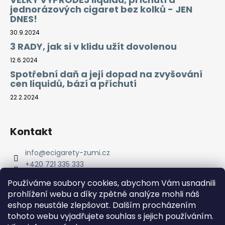
jednorázových cigaret bez kolků - JEN
DNES!
30.9.2024
3 RADY, jak si v klidu užít dovolenou
12.6.2024
Spotřební daň a její dopad na zvyšování
cen liquidů, bází a příchutí
22.2.2024
Kontakt
info
@
ecigarety-zumi.cz
+420 721 335 333
Facebook eCigarety ZUMI
Používáme soubory cookies, abychom Vám usnadnili
prohlížení webu a díky zpětné analýze mohli náš
eshop neustále zlepšovat. Dalším procházením
tohoto webu vyjadřujete souhlas s jejich používáním.