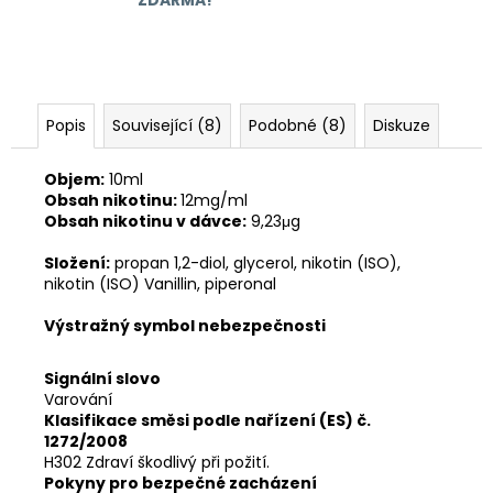
Popis
Související (8)
Podobné (8)
Diskuze
Objem:
10ml
Obsah nikotinu:
12mg/ml
Obsah nikotinu v dávce:
9,23μg
Složení:
propan 1,2-diol, glycerol, nikotin (ISO),
nikotin (ISO) Vanillin, piperonal
Výstražný symbol nebezpečnosti
Signální slovo
Varování
Klasifikace směsi podle nařízení (ES) č.
1272/2008
H302 Zdraví škodlivý při požití.
Pokyny pro bezpečné zacházení