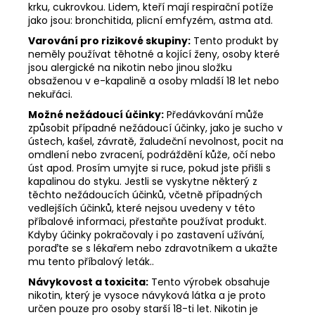
krku, cukrovkou. Lidem, kteří mají respirační potíže
jako jsou: bronchitida, plicní emfyzém, astma atd.
Varování pro rizikové skupiny:
Tento produkt by
neměly používat těhotné a kojící ženy, osoby které
jsou alergické na nikotin nebo jinou složku
obsaženou v e-kapalině a osoby mladší 18 let nebo
nekuřáci.
Možné nežádoucí účinky:
Předávkování může
způsobit případné nežádoucí účinky, jako je sucho v
ústech, kašel, závratě, žaludeční nevolnost, pocit na
omdlení nebo zvracení, podráždění kůže, očí nebo
úst apod. Prosím umyjte si ruce, pokud jste přišli s
kapalinou do styku. Jestli se vyskytne některý z
těchto nežádoucích účinků, včetně případných
vedlejších účinků, které nejsou uvedeny v této
příbalové informaci, přestaňte používat produkt.
Kdyby účinky pokračovaly i po zastavení užívání,
poraďte se s lékařem nebo zdravotníkem a ukažte
mu tento příbalový leták..
Návykovost a toxicita:
Tento výrobek obsahuje
nikotin, který je vysoce návyková látka a je proto
určen pouze pro osoby starší 18-ti let. Nikotin je