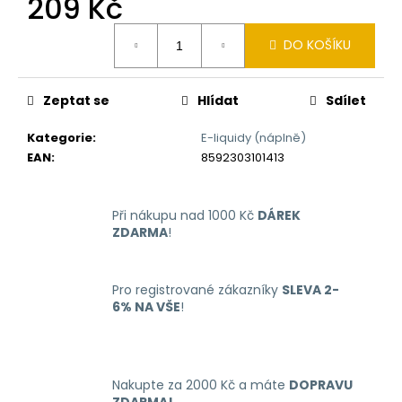
209 Kč
č
u
Měrná
j
DO KOŠÍKU
cena:
e
m
e
Zeptat se
Hlídat
Sdílet
Kategorie
:
E-liquidy (náplně)
LIO
EAN
:
8592303101413
NANO
PRO
ELEKTRONICKÁ
CIGARETA
Při nákupu nad 1000 Kč
DÁREK
PASSION
ZDARMA
!
FRUIT
16MG
169
Pro registrované zákazníky
SLEVA 2-
Kč
6% NA VŠE
!
Nakupte za 2000 Kč a máte
DOPRAVU
ZDARMA!