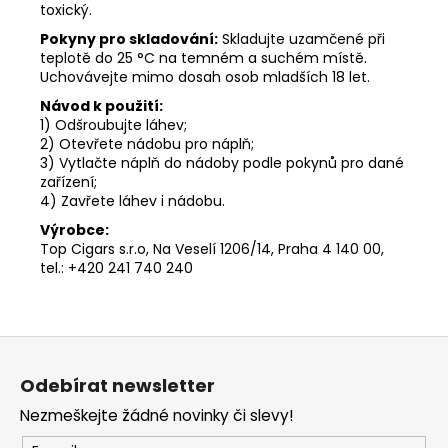
toxický.
Pokyny pro skladování:
Skladujte uzamčené při
teplotě do 25 °C na temném a suchém místě.
Uchovávejte mimo dosah osob mladších 18 let.
Návod k použití:
1) Odšroubujte láhev;
2) Otevřete nádobu pro náplň;
3) Vytlačte náplň do nádoby podle pokynů pro dané
zařízení;
4) Zavřete láhev i nádobu.
Výrobce:
Top Cigars s.r.o, Na Veselí 1206/14, Praha 4 140 00,
tel.: +420 241 740 240
Z
á
Odebírat newsletter
p
Nezmeškejte žádné novinky či slevy!
a