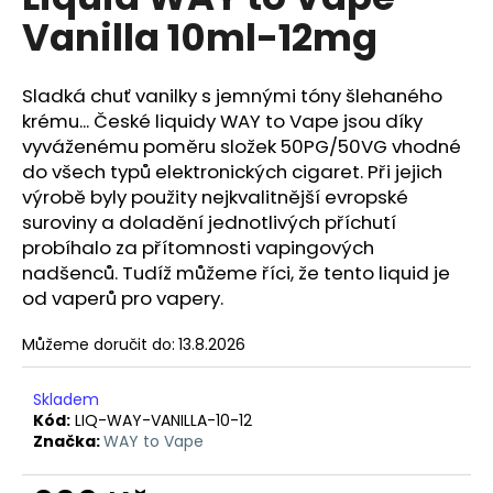
je
a
Vanilla 10ml-12mg
0,0
z
j
5
í
hvězdiček.
Sladká chuť vanilky s jemnými tóny šlehaného
t
krému... České liquidy WAY to Vape jsou díky
?
vyváženému poměru složek 50PG/50VG vhodné
do všech typů elektronických cigaret. Při jejich
výrobě byly použity nejkvalitnější evropské
suroviny a doladění jednotlivých příchutí
probíhalo za přítomnosti vapingových
HLEDAT
nadšenců. Tudíž můžeme říci, že tento liquid je
od vaperů pro vapery.
Můžeme doručit do:
13.8.2026
D
o
p
Skladem
o
Kód:
LIQ-WAY-VANILLA-10-12
Značka:
WAY to Vape
r
u