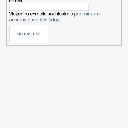
t
E-mail
í
Vložením e-mailu souhlasím s
podmínkami
ochrany osobních údajů
PŘIHLÁSIT SE