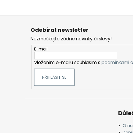
Z
á
Odebírat newsletter
p
Nezmeškejte žádné novinky či slevy!
a
t
E-mail
í
Vložením e-mailu souhlasím s
podmínkami o
PŘIHLÁSIT SE
Důle
O ná
Dopr