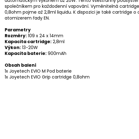
automatickým výkonem až 20W. Tento všestranný podsystém 
společníkem pro každodenní vapování. Vyměnitelná cartrid
0,8ohm pojme až 2,8ml liquidu. K dispozici je také cartridg
atomizerem řady EN.
Parametry
Rozměry:
109 x 24 x 14mm
Kapacita cartridge:
2,8ml
Výkon:
13-20W
Kapacita baterie:
900mAh
Obsah balení
1x Joyetech EVIO M Pod baterie
1x Joyetech EVIO Grip cartridge 0,8ohm