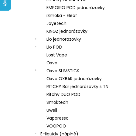
LIQUID ARAMAX 4PACK CIGAR
l
TOBACCO 4X10ML-18MG
EMPORIO POD jednorázovky
558 Kč
iSmoka - Eleaf
Joyetech
KINGZ jednorázovky
Lio jednorázovky
Lio POD
Lost Vape
Oxva
Oxva SLIMSTICK
Oxva OXBAR jednorázovky
RITCHY Bar jednorázovky s TN
Ritchy DUO POD
Smoktech
Uwell
Vaporesso
VOOPOO
E-liquidy (náplně)