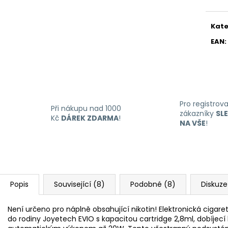
Kate
EAN
:
Pro registrov
Při nákupu nad 1000
zákazníky
SL
Kč
DÁREK ZDARMA
!
NA VŠE
!
Popis
Související (8)
Podobné (8)
Diskuze
Není určeno pro náplně obsahující nikotin! Elektronická ciga
do rodiny Joyetech EVIO s kapacitou cartridge 2,8ml, dobíjecí