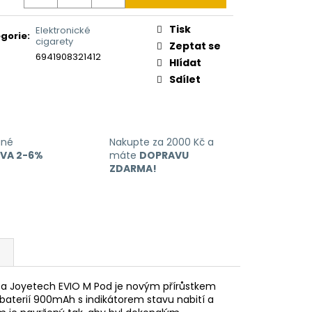
Tisk
Elektronické
gorie
:
cigarety
Zeptat se
6941908321412
Hlídat
Sdílet
ané
Nakupte za 2000 Kč a
EVA 2-6%
máte
DOPRAVU
ZDARMA!
reta Joyetech EVIO M Pod je novým přírůstkem
 baterií 900mAh s indikátorem stavu nabití a