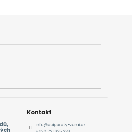
Kontakt
dů,
info
@
ecigarety-zumi.cz
vých
+420 721 335 333