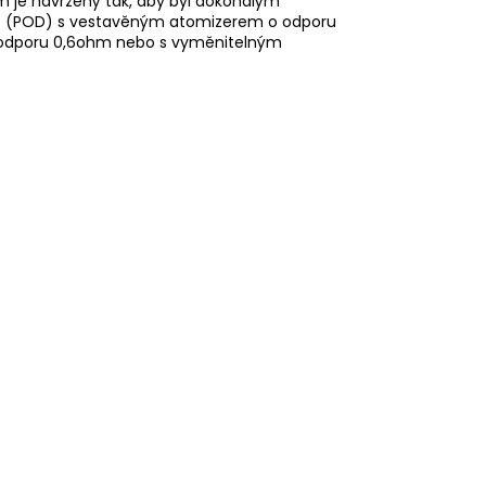
je navržený tak, aby byl dokonalým
ge (POD) s vestavěným atomizerem o odporu
e o odporu 0,6ohm nebo s vyměnitelným