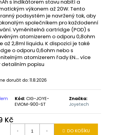
ERICAN BLEND 10ML-
Ah s indikátorem stavu nabití a
 MÍCHANÝ TABÁK)
matickým výkonem až 20W. Tento
tranný podsystém je navržený tak, aby
dokonalým společníkem pro každodenní
ání. Vyměnitelná cartridge (POD) s
avěným atomizerem o odporu 0,8ohm
 až 2,8ml liquidu. K dispozici je také
ridge o odporu 0,6ohm nebo s
itelným atomizerem řady EN.... více
v detailním popisu
e doručit do:
11.8.2026
adem
Kód:
CIG-JOYE-
Značka:
EVIOM-900-ST
Joyetech
9 Kč
ná
DO KOŠÍKU
: