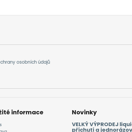
chrany osobních údajů
žité informace
Novinky
VELKÝ VÝPRODEJ liqui
s
příchutí a jednorázo
ava