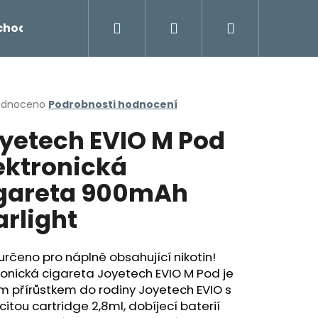
Hledat
Přihlášení
Nákupní
chodu
Novinky
Napište nám
Míchání liq
košík
rné
odnoceno
Podrobnosti hodnocení
cení
yetech EVIO M Pod
ktu
ektronická
gareta 900mAh
ček.
arlight
určeno pro náplně obsahující nikotin!
ronická cigareta Joyetech EVIO M Pod je
Následující
m přírůstkem do rodiny Joyetech EVIO s
itou cartridge 2,8ml, dobíjecí baterií