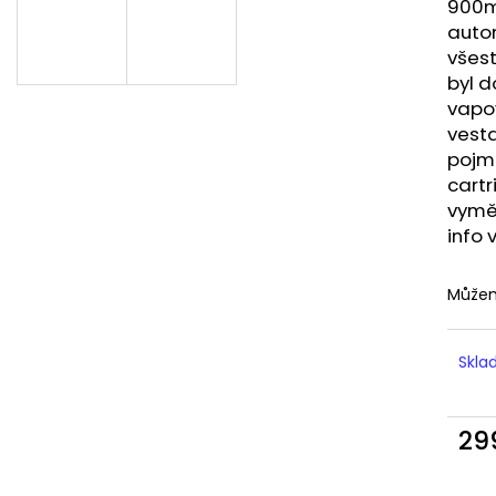
LIQUID DEKANG MENTHOL 10ML - 6MG
LIQUID LIQUA AM
900m
(MENTOL)
6MG (AMERICKÝ
auto
195 Kč
198 Kč
všes
byl 
vapov
vest
pojme
cart
vyměn
info 
Můžem
Skl
29
Měr
cena