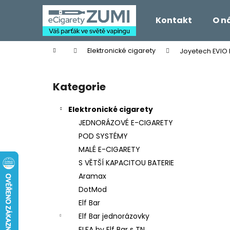
K
Přejít
na
o
Kontakt
O n
obsah
Zpět
Zpět
š
do
do
í
Domů
Elektronické cigarety
Joyetech EVIO 
k
obchodu
obchodu
P
o
Kategorie
Přeskočit
s
kategorie
t
Elektronické cigarety
r
JEDNORÁZOVÉ E-CIGARETY
a
POD SYSTÉMY
n
MALÉ E-CIGARETY
n
S VĚTŠÍ KAPACITOU BATERIE
í
Aramax
p
DotMod
a
Elf Bar
n
Elf Bar jednorázovky
e
ELFA by Elf Bar s TN