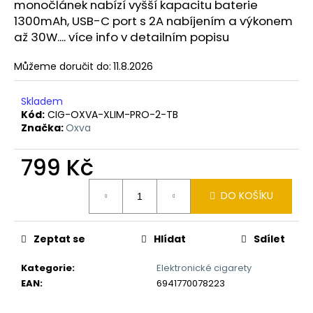
č
monočlánek nabízí vyšší kapacitu baterie
u
1300mAh, USB-C port s 2A nabíjením a výkonem
j
až 30W.... více info v detailním popisu
e
m
Můžeme doručit do:
11.8.2026
e
Skladem
Kód:
CIG-OXVA-XLIM-PRO-2-TB
LIO
Značka:
Oxva
NANO
PRO
ELEKTRONICKÁ
799 Kč
CIGARETA
PASSION
Měrná
FRUIT
DO KOŠÍKU
cena:
16MG
169
Kč
Zeptat se
Hlídat
Sdílet
Kategorie
:
Elektronické cigarety
EAN
:
6941770078223