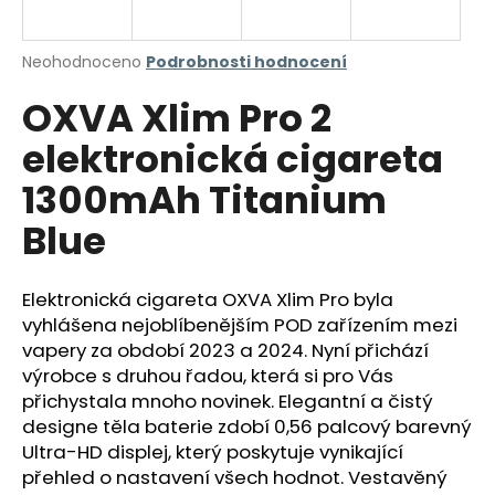
a
j
Průměrné
Neohodnoceno
Podrobnosti hodnocení
í
hodnocení
OXVA Xlim Pro 2
produktu
t
je
?
elektronická cigareta
0,0
z
1300mAh Titanium
5
hvězdiček.
Blue
HLEDAT
Elektronická cigareta OXVA Xlim Pro byla
vyhlášena nejoblíbenějším POD zařízením mezi
vapery za období 2023 a 2024. Nyní přichází
D
o
výrobce s druhou řadou, která si pro Vás
p
přichystala mnoho novinek. Elegantní a čistý
o
designe těla baterie zdobí 0,56 palcový barevný
r
Ultra-HD displej, který poskytuje vynikající
u
přehled o nastavení všech hodnot. Vestavěný