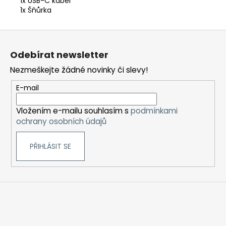
1x USB-C kabel
1x Šňůrka
Z
á
Odebírat newsletter
p
Nezmeškejte žádné novinky či slevy!
a
t
E-mail
í
Vložením e-mailu souhlasím s
podmínkami
ochrany osobních údajů
PŘIHLÁSIT SE