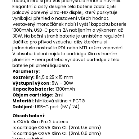
řadou, která si pro Vás přichystala mnoho novinek.
Elegantní a čistý designe těla baterie zdobí 0,56
palcový barevný Ultra-HD displej, který poskytuje
vynikající přehled o nastavení všech hodnot.
Vestavěný monočlánek nabízí vyšší kapacitu baterie
1300mAh, USB-C port s 2A nabíjením a výkonem až
30W. Na boční straně baterie je umístěno regulační
tlačítko pro přívod vzduchu, díky kterému si
jednoduše nastavíte RDL nebo MTL režim vapování.
V obsahu balení najdete cartridge Xlim s horním
plněním - není potřeba vyndavat cartridge z těla
baterie při plnění liquidem.
Parametry:
Rozměry:
114,5 x 25 x 15 mm
Výstupní výkon:
5W - 30W
Kapacita baterie:
1300mAh
Objem cartridge:
2ml
Materiál:
hliníková slitina + PCTG
Dobíjení:
USB-C port (5V / 2A)
Obsah balení:
1x OXVA Xlim Pro 2 baterie
1x cartridge OXVA Xlim CL (2ml, 0,8 ohm)
1x cartridge OXVA Xlim CL (2ml, 0,6 ohm)