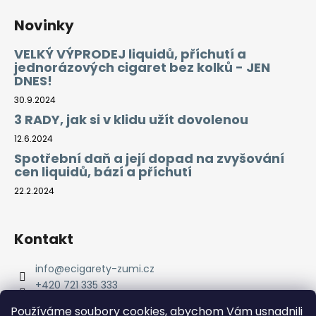
Novinky
VELKÝ VÝPRODEJ liquidů, příchutí a
jednorázových cigaret bez kolků - JEN
DNES!
30.9.2024
3 RADY, jak si v klidu užít dovolenou
12.6.2024
Spotřební daň a její dopad na zvyšování
cen liquidů, bází a příchutí
22.2.2024
Kontakt
info
@
ecigarety-zumi.cz
+420 721 335 333
Facebook eCigarety ZUMI
Používáme soubory cookies, abychom Vám usnadnili