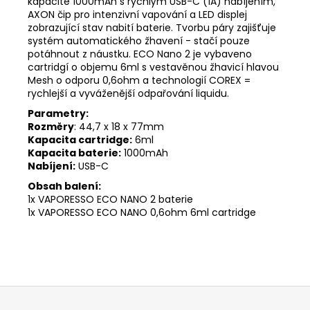
kapacitě 1000mAh s rychlým USB-C (1A) nabíjením,
AXON čip pro intenzivní vapování a LED displej
zobrazující stav nabití baterie. Tvorbu páry zajišťuje
systém automatického žhavení - stačí pouze
potáhnout z náustku. ECO Nano 2 je vybaveno
cartridgí o objemu 6ml s vestavěnou žhavicí hlavou
Mesh o odporu 0,6ohm a technologií COREX =
rychlejší a vyváženější odpařování liquidu.
Parametry:
Rozměry
: 44,7 x 18 x 77mm
Kapacita cartridge:
6ml
Kapacita baterie:
1000mAh
Nabíjení:
USB-C
Obsah balení:
1x VAPORESSO ECO NANO 2 baterie
1x VAPORESSO ECO NANO 0,6ohm 6ml cartridge
Z