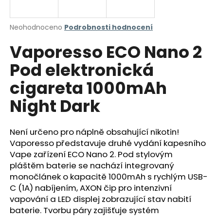
a
j
Průměrné
Neohodnoceno
Podrobnosti hodnocení
í
hodnocení
Vaporesso ECO Nano 2
produktu
t
je
?
Pod elektronická
0,0
z
cigareta 1000mAh
5
hvězdiček.
Night Dark
HLEDAT
Není určeno pro náplně obsahující nikotin!
Vaporesso představuje druhé vydání kapesního
Vape zařízení ECO Nano 2. Pod stylovým
D
o
pláštěm baterie se nachází integrovaný
p
monočlánek o kapacitě 1000mAh s rychlým USB-
o
C (1A) nabíjením, AXON čip pro intenzivní
r
vapování a LED displej zobrazující stav nabití
u
baterie. Tvorbu páry zajišťuje systém