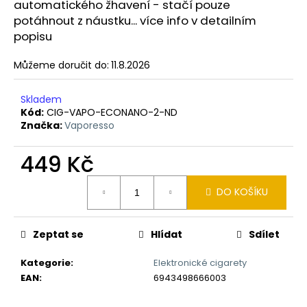
č
automatického žhavení - stačí pouze
u
potáhnout z náustku... více info v detailním
j
popisu
e
m
Můžeme doručit do:
11.8.2026
e
Skladem
Kód:
CIG-VAPO-ECONANO-2-ND
LIQUID
Značka:
Vaporesso
LIQUA
4PACK
BRIGHT
449 Kč
TOBACCO
4X10ML-
Měrná
6MG
DO KOŠÍKU
cena:
(ČISTÁ
TABÁKOVÁ
PŘÍCHUŤ)
Zeptat se
Hlídat
Sdílet
638
Kč
Kategorie
:
Elektronické cigarety
EAN
:
6943498666003