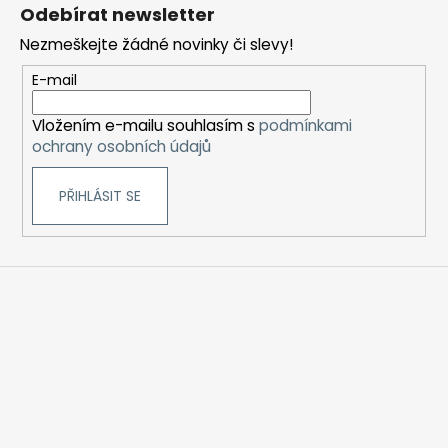
á
Odebírat newsletter
p
Nezmeškejte žádné novinky či slevy!
a
t
E-mail
í
Vložením e-mailu souhlasím s
podmínkami
ochrany osobních údajů
PŘIHLÁSIT SE