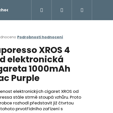
Hledat
Přihlášení
Nákupní
chodu
Novinky
Napište nám
Míchání liq
košík
rné
odnoceno
Podrobnosti hodnocení
cení
poresso XROS 4
ktu
d elektronická
gareta 1000mAh
ček.
lac Purple
enost elektronických cigaret XROS od
essa stále strmě stoupá vzhůru. Proto
Následující
robce rozhodl představit již čtvrtou
tohoto prvotřídního zařízení s