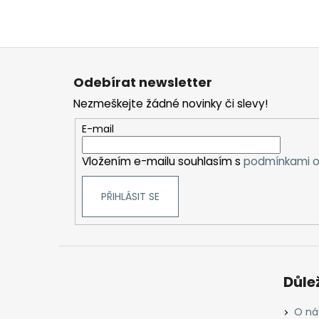
Z
á
Odebírat newsletter
p
Nezmeškejte žádné novinky či slevy!
a
t
E-mail
í
Vložením e-mailu souhlasím s
podmínkami o
PŘIHLÁSIT SE
Důle
O ná