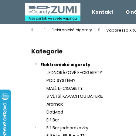
K
Přejít
na
o
Kontakt
O n
obsah
Zpět
Zpět
š
do
do
í
Domů
Elektronické cigarety
Vaporesso XROS
k
obchodu
obchodu
P
o
Kategorie
Přeskočit
s
kategorie
t
Elektronické cigarety
r
JEDNORÁZOVÉ E-CIGARETY
a
POD SYSTÉMY
n
MALÉ E-CIGARETY
n
S VĚTŠÍ KAPACITOU BATERIE
í
Aramax
p
DotMod
a
Elf Bar
n
Elf Bar jednorázovky
e
ELFA by Elf Bar s TN