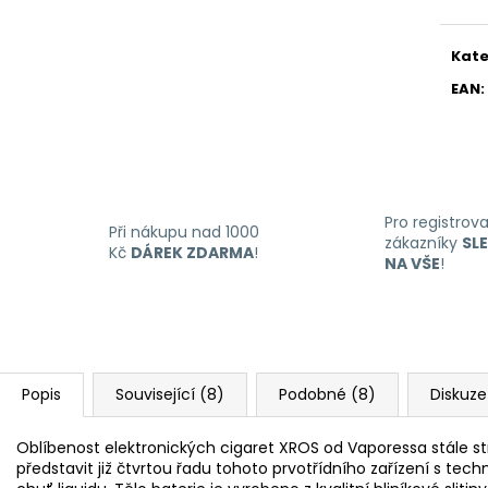
Kate
EAN
:
Pro registrov
Při nákupu nad 1000
zákazníky
SL
Kč
DÁREK ZDARMA
!
NA VŠE
!
Popis
Související (8)
Podobné (8)
Diskuze
Oblíbenost elektronických cigaret XROS od Vaporessa stále s
představit již čtvrtou řadu tohoto prvotřídního zařízení s tec