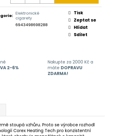
Tisk
Elektronické
gorie
:
cigarety
Zeptat se
6943498698288
Hlídat
Sdílet
ané
Nakupte za 2000 Kč a
EVA 2-6%
máte
DOPRAVU
ZDARMA!
trmě stoupá vzhůru. Proto se výrobce rozhodl
hnologií Corex Heating Tech pro konzistentní