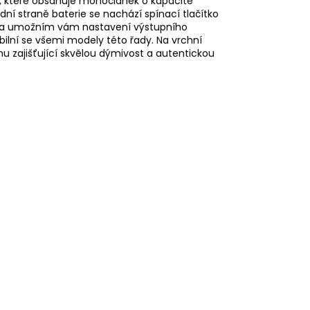
tiny, které obsahuje monočlánek o kapacitě
 straně baterie se nachází spínací tlačítko
rie a umožním vám nastavení výstupního
ilní se všemi modely této řady. Na vrchní
 zajišťující skvělou dýmivost a autentickou