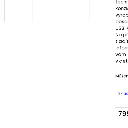
LIQUID DEKANG MENTHOL 10ML - 6MG
LIQUID LIQUA AM
techn
(MENTOL)
6MG (AMERICKÝ
konzi
195 Kč
198 Kč
vyrob
obsa
USB-
Na př
tlačí
infor
vám n
v det
Můžem
Skl
79
Měr
cena