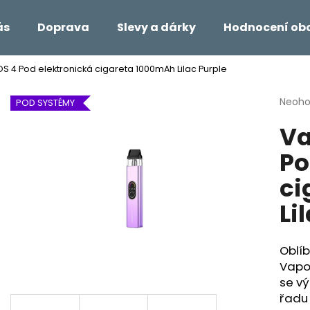
ás
Doprava
Slevy a dárky
Hodnocení ob
 4 Pod elektronická cigareta 1000mAh Lilac Purple
Co potřebujete najít?
Průmě
Neoh
POD SYSTÉMY
hodno
Va
produ
HLEDAT
je
Po
0,0
z
ci
5
Doporučujeme
hvězdi
Li
Oblíb
Vapor
se vý
řadu 