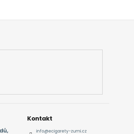
Kontakt
dů,
info
@
ecigarety-zumi.cz