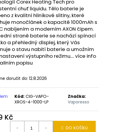
ERICAN BLEND 10ML-
ologií Corex Heating Tech pro
 MÍCHANÝ TABÁK)
stentní chuť liquidu. Tělo baterie je
eno z kvalitní hliníkové slitiny, které
huje monočlánek o kapacitě 1000mAh s
C nabíjením a moderním AXON čipem.
ední straně baterie se nachází spínací
tko a přehledný displej, který Vás
muje o stavu nabití baterie a umožním
astavení výstupního režimu.... více info
ailním popisu
e doručit do:
12.8.2026
adem
Kód:
CIG-VAPO-
Značka:
XROS-4-1000-LP
Vaporesso
9 Kč
ná
DO KOŠÍKU
: