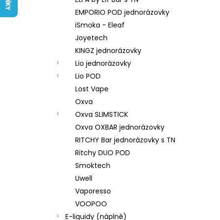
LIQUID ARAMAX 4PACK CIGAR
l
TOBACCO 4X10ML-18MG
EMPORIO POD jednorázovky
558 Kč
iSmoka - Eleaf
Joyetech
KINGZ jednorázovky
Lio jednorázovky
Lio POD
Lost Vape
Oxva
Oxva SLIMSTICK
Oxva OXBAR jednorázovky
RITCHY Bar jednorázovky s TN
Ritchy DUO POD
Smoktech
Uwell
Vaporesso
VOOPOO
E-liquidy (náplně)