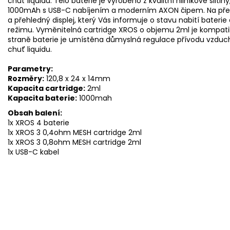
chuť liquidu. Tělo baterie je vyrobeno z kvalitní hliníkové sli
1000mAh s USB-C nabíjením a moderním AXON čipem. Na přední
a přehledný displej, který Vás informuje o stavu nabití bate
režimu. Vyměnitelná cartridge XROS o objemu 2ml je kompatib
straně baterie je umístěna důmyslná regulace přívodu vzduchu
chuť liquidu.
Parametry:
Rozměry:
120,8 x 24 x 14mm
Kapacita cartridge:
2ml
Kapacita baterie:
1000mah
Obsah balení:
1x XROS 4 baterie
1x XROS 3 0,4ohm MESH cartridge 2ml
1x XROS 3 0,8ohm MESH cartridge 2ml
1x USB-C kabel