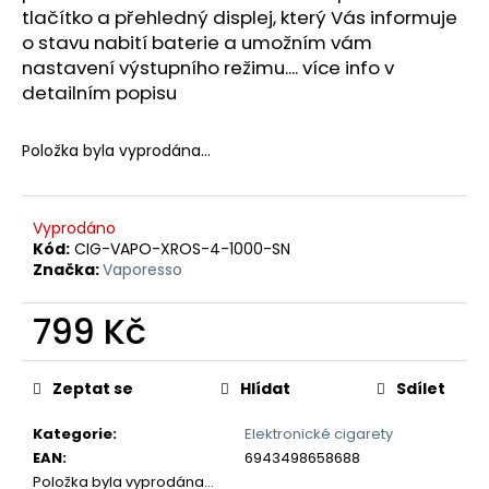
č
tlačítko a přehledný displej, který Vás informuje
u
o stavu nabití baterie a umožním vám
j
nastavení výstupního režimu.... více info v
e
detailním popisu
m
e
Položka byla vyprodána…
LIO
NANO
PRO
Vyprodáno
ELEKTRONICKÁ
Kód:
CIG-VAPO-XROS-4-1000-SN
CIGARETA
Značka:
Vaporesso
PASSION
FRUIT
16MG
799 Kč
169
Měrná
Kč
cena:
Zeptat se
Hlídat
Sdílet
Kategorie
:
Elektronické cigarety
EAN
:
6943498658688
Položka byla vyprodána…