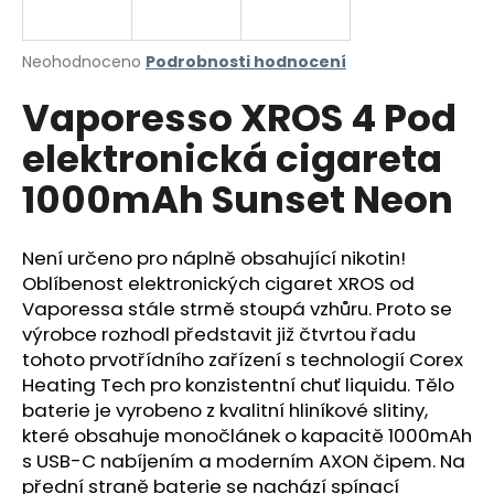
a
j
Průměrné
Neohodnoceno
Podrobnosti hodnocení
í
hodnocení
Vaporesso XROS 4 Pod
produktu
t
je
?
elektronická cigareta
0,0
z
1000mAh Sunset Neon
5
hvězdiček.
Není určeno pro náplně obsahující nikotin!
HLEDAT
Oblíbenost elektronických cigaret XROS od
Vaporessa stále strmě stoupá vzhůru. Proto se
výrobce rozhodl představit již čtvrtou řadu
D
tohoto prvotřídního zařízení s technologií Corex
o
Heating Tech pro konzistentní chuť liquidu. Tělo
p
baterie je vyrobeno z kvalitní hliníkové slitiny,
o
které obsahuje monočlánek o kapacitě 1000mAh
r
s USB-C nabíjením a moderním AXON čipem. Na
u
přední straně baterie se nachází spínací