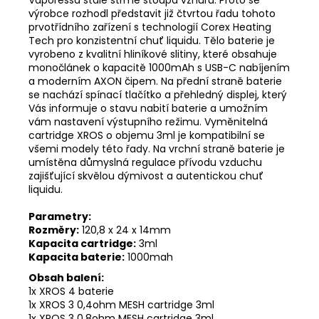
Vaporessa stále strmě stoupá vzhůru. Proto se
výrobce rozhodl představit již čtvrtou řadu tohoto
prvotřídního zařízení s technologií Corex Heating
Tech pro konzistentní chuť liquidu. Tělo baterie je
vyrobeno z kvalitní hliníkové slitiny, které obsahuje
monočlánek o kapacitě 1000mAh s USB-C nabíjením
a moderním AXON čipem. Na přední straně baterie
se nachází spínací tlačítko a přehledný displej, který
Vás informuje o stavu nabití baterie a umožním
vám nastavení výstupního režimu. Vyměnitelná
cartridge XROS o objemu 3ml je kompatibilní se
všemi modely této řady. Na vrchní straně baterie je
umístěna důmyslná regulace přívodu vzduchu
zajišťující skvělou dýmivost a autentickou chuť
liquidu.
Parametry:
Rozměry:
120,8 x 24 x 14mm
Kapacita cartridge:
3ml
Kapacita baterie:
1000mah
Obsah balení:
1x XROS 4 baterie
1x XROS 3 0,4ohm MESH cartridge 3ml
1x XROS 3 0,8ohm MESH cartridge 3ml