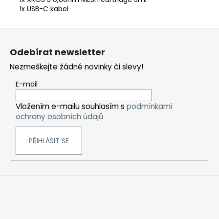
1x USB-C kabel
Z
á
Odebírat newsletter
p
Nezmeškejte žádné novinky či slevy!
a
t
E-mail
í
Vložením e-mailu souhlasím s
podmínkami
ochrany osobních údajů
PŘIHLÁSIT SE