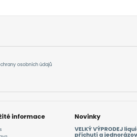
chrany osobních údajů
žité informace
Novinky
VELKÝ VÝPRODEJ liqui
s
příchutí a jednorázo
ava