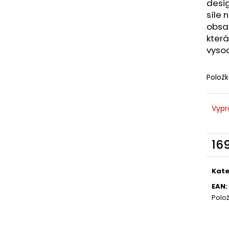
LIQUID DEKANG MENTHOL 10ML - 6MG
LIQUID LIQUA AM
desig
(MENTOL)
6MG (AMERICKÝ
síle 
195 Kč
198 Kč
obsah
která
vyso
Polož
Vypr
16
Měr
cena
Kate
EAN
:
Polo