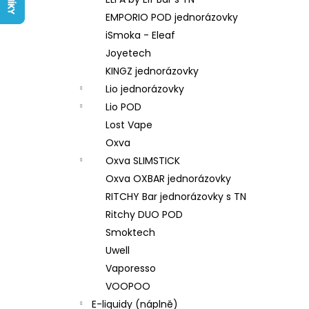
LIQUID ARAMAX 4PACK CIGAR
l
TOBACCO 4X10ML-18MG
EMPORIO POD jednorázovky
558 Kč
iSmoka - Eleaf
Joyetech
KINGZ jednorázovky
Lio jednorázovky
Lio POD
Lost Vape
Oxva
Oxva SLIMSTICK
Oxva OXBAR jednorázovky
RITCHY Bar jednorázovky s TN
Ritchy DUO POD
Smoktech
Uwell
Vaporesso
VOOPOO
E-liquidy (náplně)