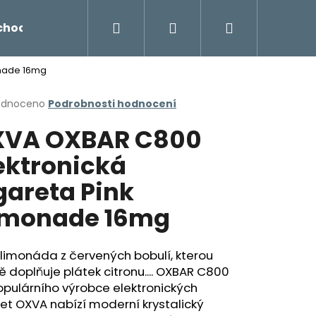
Hledat
Přihlášení
Nákupní
chodu
Novinky
Napište nám
Míchání liq
onade 16mg
košík
rné
odnoceno
Podrobnosti hodnocení
cení
VA OXBAR C800
ktu
ektronická
gareta Pink
ček.
monade 16mg
 limonáda z červených bobulí, kterou
 doplňuje plátek citronu.... OXBAR C800
Následující
pulárního výrobce elektronických
et OXVA nabízí moderní krystalický