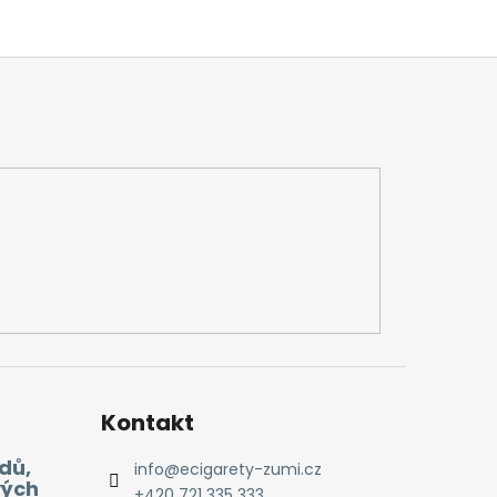
Kontakt
dů,
info
@
ecigarety-zumi.cz
vých
+420 721 335 333