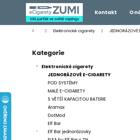
K
Přejít
na
o
Kontakt
O n
obsah
Zpět
Zpět
š
do
do
í
Domů
Elektronické cigarety
JEDNORÁZOVÉ 
k
obchodu
obchodu
P
o
Kategorie
Přeskočit
s
kategorie
t
Elektronické cigarety
r
JEDNORÁZOVÉ E-CIGARETY
a
POD SYSTÉMY
n
MALÉ E-CIGARETY
n
S VĚTŠÍ KAPACITOU BATERIE
í
Aramax
p
DotMod
a
Elf Bar
n
Elf Bar jednorázovky
e
ELFA by Elf Bar s TN