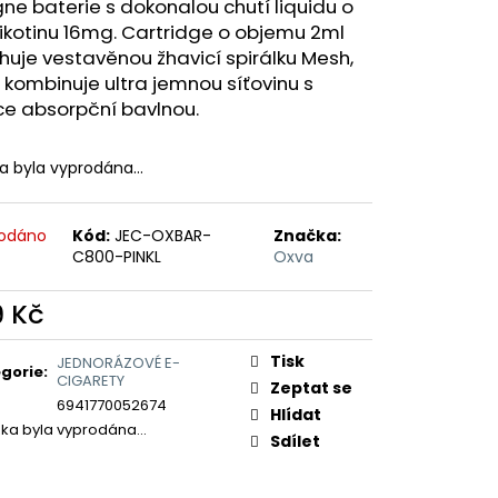
ERICAN BLEND 10ML-
ne baterie s dokonalou chutí liquidu o
 MÍCHANÝ TABÁK)
nikotinu 16mg. Cartridge o objemu 2ml
uje vestavěnou žhavicí spirálku Mesh,
 kombinuje ultra jemnou síťovinu s
ce absorpční bavlnou.
ka byla vyprodána…
odáno
Kód:
JEC-OXBAR-
Značka:
C800-PINKL
Oxva
9 Kč
ná
:
Tisk
JEDNORÁZOVÉ E-
gorie
:
CIGARETY
Zeptat se
6941770052674
Hlídat
žka byla vyprodána…
Sdílet