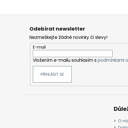
Z
á
Odebírat newsletter
p
Nezmeškejte žádné novinky či slevy!
a
t
E-mail
í
Vložením e-mailu souhlasím s
podmínkami o
PŘIHLÁSIT SE
Důle
O ná
Dopr