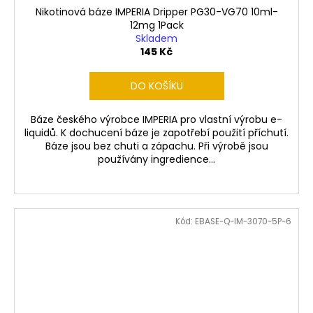
Nikotinová báze IMPERIA Dripper PG30-VG70 10ml-
12mg 1Pack
Skladem
145 Kč
DO KOŠÍKU
Báze českého výrobce IMPERIA pro vlastní výrobu e-
liquidů. K dochucení báze je zapotřebí použití příchutí.
Báze jsou bez chuti a zápachu. Při výrobě jsou
používány ingredience...
Kód:
EBASE-Q-IM-3070-5P-6