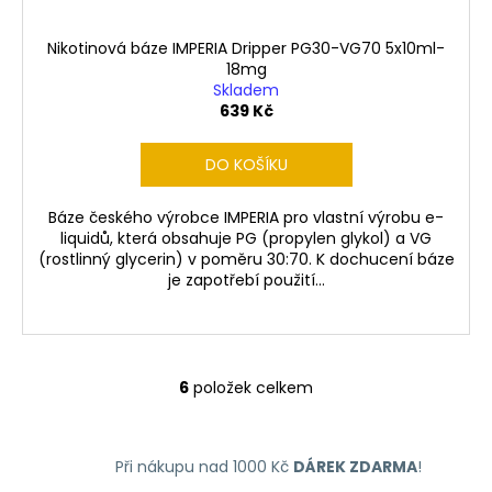
Nikotinová báze IMPERIA Dripper PG30-VG70 5x10ml-
18mg
Skladem
639 Kč
DO KOŠÍKU
Báze českého výrobce IMPERIA pro vlastní výrobu e-
liquidů, která obsahuje PG (propylen glykol) a VG
(rostlinný glycerin) v poměru 30:70. K dochucení báze
je zapotřebí použití...
6
položek celkem
O
v
l
Při nákupu nad 1000 Kč
DÁREK ZDARMA
!
á