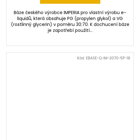
Báze českého výrobce IMPERIA pro vlastní výrobu e-
liquidů, která obsahuje PG (propylen glykol) a VG
(rostlinný glycerin) v poměru 30:70. K dochucení báze
je zapotřebí použití...
Kód:
EBASE-Q-IM-3070-5P-18