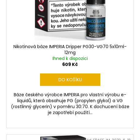
č
ů
o
u
d
j
u
e
m
k
e
t
ů
Nikotinová báze IMPERIA Dripper PG30-VG70 5x10ml-
12mg
LIQUID
Ihned k dispozici
ARAMAX
4PACK
609 Kč
CIGAR
TOBACCO
DO KOŠÍKU
4X10ML-
18MG
558
Báze českého výrobce IMPERIA pro vlastní výrobu e-
Kč
liquidů, která obsahuje PG (propylen glykol) a VG
(rostlinný glycerin) v poměru 30:70. K dochucení báze
je zapotřebí použití...