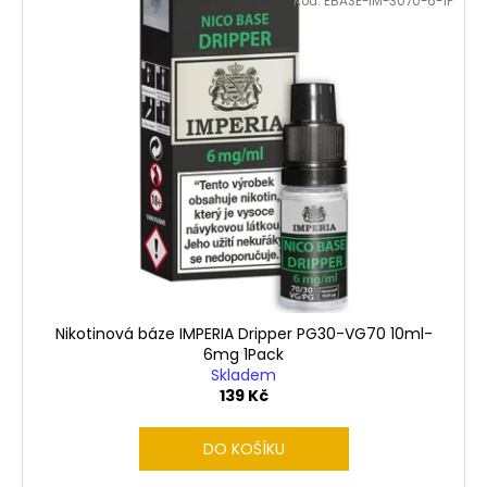
Kód:
EBASE-IM-3070-6-1P
Nikotinová báze IMPERIA Dripper PG30-VG70 10ml-
6mg 1Pack
Skladem
139 Kč
DO KOŠÍKU