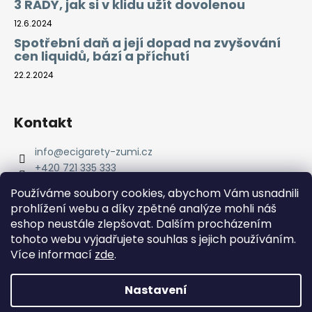
3 RADY, jak si v klidu užít dovolenou
12.6.2024
Spotřební daň a její dopad na zvyšování
cen liquidů, bází a příchutí
22.2.2024
Kontakt
info
@
ecigarety-zumi.cz
+420 721 335 333
Facebook eCigarety ZUMI
Používáme soubory cookies, abychom Vám usnadnili
prohlížení webu a díky zpětné analýze mohli náš
eshop neustále zlepšovat. Dalším procházením
tohoto webu vyjadřujete souhlas s jejich používáním.
Více informací
zde
.
Nastavení
Vytvořil Shoptet