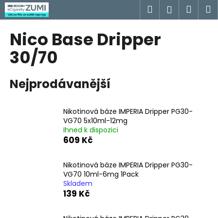
K
Přejít
Hledat
Náku
M
Přihlášen
na
o
obsah
Zpět
Zpět
košík
š
Nico Base Dripper
í
C
30/70
k
o
p
Nejprodávanější
o
t
Nikotinová báze IMPERIA Dripper PG30-
ř
VG70 5x10ml-12mg
e
Ihned k dispozici
b
609 Kč
u
j
Nikotinová báze IMPERIA Dripper PG30-
VG70 10ml-6mg 1Pack
e
Skladem
t
139 Kč
e
n