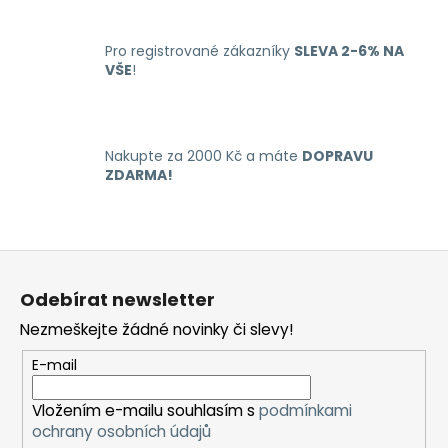
d
a
c
Pro registrované zákazníky
SLEVA 2-6% NA
í
VŠE
!
p
r
v
k
Nakupte za 2000 Kč a máte
DOPRAVU
y
ZDARMA!
v
ý
p
Z
i
á
s
Odebírat newsletter
u
p
Nezmeškejte žádné novinky či slevy!
a
t
E-mail
í
Vložením e-mailu souhlasím s
podmínkami
ochrany osobních údajů