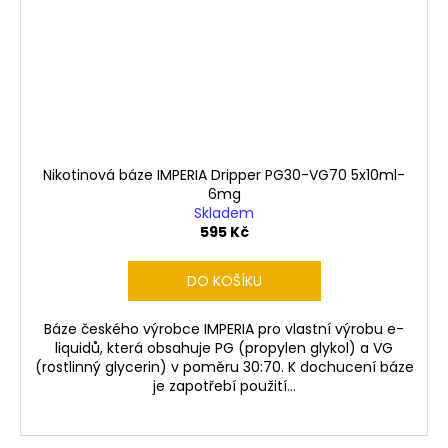
Nikotinová báze IMPERIA Dripper PG30-VG70 5x10ml-
6mg
Skladem
595 Kč
DO KOŠÍKU
Báze českého výrobce IMPERIA pro vlastní výrobu e-
liquidů, která obsahuje PG (propylen glykol) a VG
(rostlinný glycerin) v poměru 30:70. K dochucení báze
je zapotřebí použití...