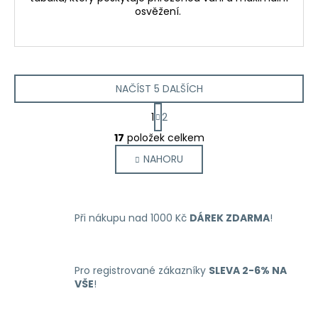
osvěžení.
NAČÍST 5 DALŠÍCH
S
1
2
t
O
r
17
položek celkem
v
á
NAHORU
l
n
k
á
o
d
v
a
á
Při nákupu nad 1000 Kč
DÁREK ZDARMA
!
c
n
í
í
p
r
Pro registrované zákazníky
SLEVA 2-6% NA
VŠE
!
v
k