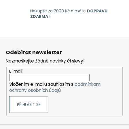
y
v
Nakupte za 2000 Kč a máte
DOPRAVU
ý
ZDARMA!
p
i
s
u
Z
á
Odebírat newsletter
p
Nezmeškejte žádné novinky či slevy!
a
t
E-mail
í
Vložením e-mailu souhlasím s
podmínkami
ochrany osobních údajů
PŘIHLÁSIT SE