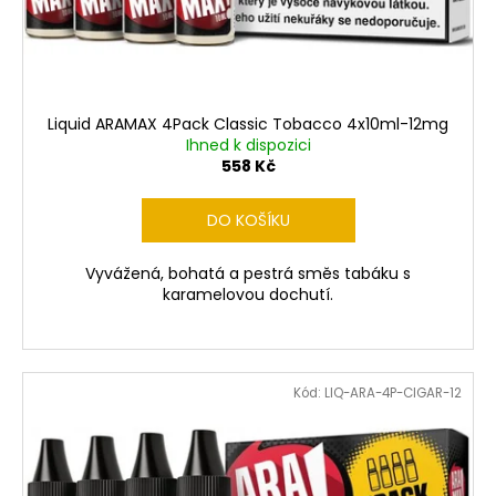
č
d
u
u
j
k
e
t
m
ů
e
Liquid ARAMAX 4Pack Classic Tobacco 4x10ml-12mg
Ihned k dispozici
558 Kč
LIQUID
LIQUA
DO KOŠÍKU
AMERICAN
BLEND
10ML-
Vyvážená, bohatá a pestrá směs tabáku s
6MG
karamelovou dochutí.
(AMERICKÝ
MÍCHANÝ
TABÁK)
198
Kč
Kód:
LIQ-ARA-4P-CIGAR-12