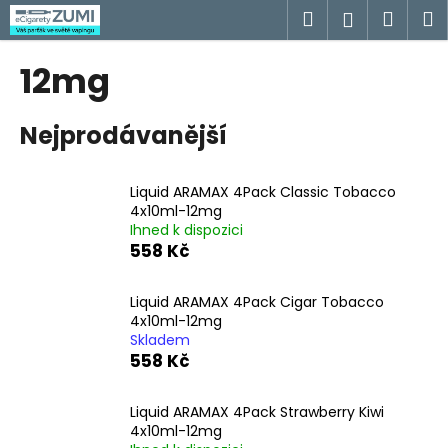
K
Přejít
Hledat
Náku
M
Přihlášen
na
o
obsah
Zpět
Zpět
košík
š
12mg
í
C
k
Nejprodávanější
o
p
o
Liquid ARAMAX 4Pack Classic Tobacco
t
4x10ml-12mg
Ihned k dispozici
ř
558 Kč
e
b
Liquid ARAMAX 4Pack Cigar Tobacco
u
4x10ml-12mg
j
Skladem
558 Kč
e
t
Liquid ARAMAX 4Pack Strawberry Kiwi
e
4x10ml-12mg
n