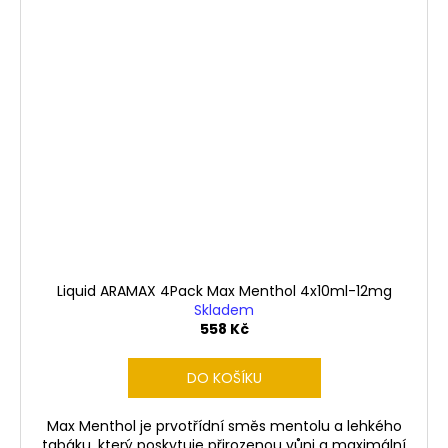
Liquid ARAMAX 4Pack Max Menthol 4x10ml-12mg
Skladem
558 Kč
DO KOŠÍKU
Max Menthol je prvotřídní směs mentolu a lehkého
tabáku, který poskytuje přirozenou vůni a maximální