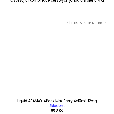
Osvěžující kombinace čerstvých jahod a zralého kiwi
Kód:
LIQ-ARA-4P-MBERR-12
Liquid ARAMAX 4Pack Max Berry 4x10ml-12mg
Skladem
558 Kč