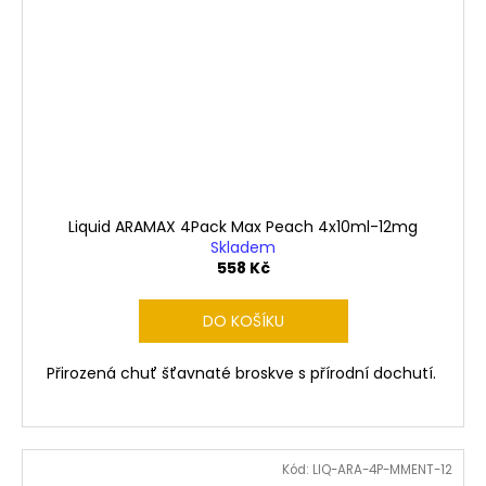
Liquid ARAMAX 4Pack Max Peach 4x10ml-12mg
Skladem
558 Kč
DO KOŠÍKU
Přirozená chuť šťavnaté broskve s přírodní dochutí.
Kód:
LIQ-ARA-4P-MMENT-12