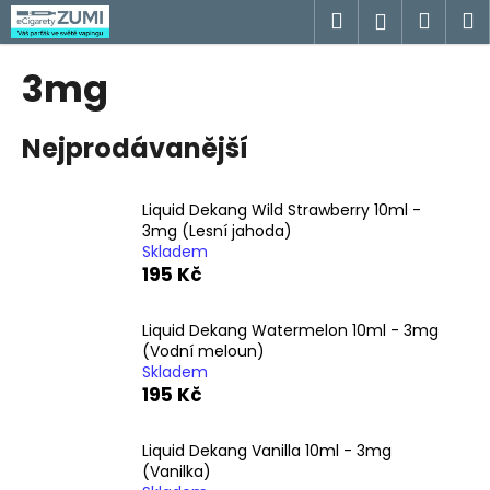
K
Přejít
Hledat
Náku
M
Přihlášen
na
o
obsah
Zpět
Zpět
košík
š
3mg
í
C
k
Nejprodávanější
o
p
o
Liquid Dekang Wild Strawberry 10ml -
t
3mg (Lesní jahoda)
Skladem
ř
195 Kč
e
b
Liquid Dekang Watermelon 10ml - 3mg
u
(Vodní meloun)
j
Skladem
195 Kč
e
t
Liquid Dekang Vanilla 10ml - 3mg
e
(Vanilka)
n