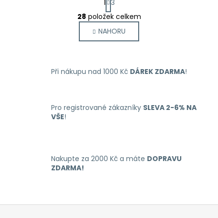
1
3
t
O
r
28
položek celkem
v
á
NAHORU
l
n
k
á
o
d
v
a
á
Při nákupu nad 1000 Kč
DÁREK ZDARMA
!
c
n
í
í
p
r
Pro registrované zákazníky
SLEVA 2-6% NA
VŠE
!
v
k
y
v
Nakupte za 2000 Kč a máte
DOPRAVU
ý
ZDARMA!
p
i
s
u
Z