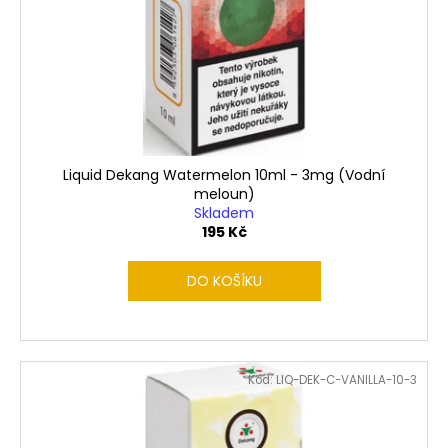
Liquid Dekang Watermelon 10ml - 3mg (Vodní
meloun)
Skladem
195 Kč
DO KOŠÍKU
Kód:
LIQ-DEK-C-VANILLA-10-3