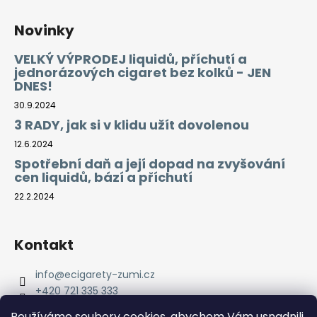
Novinky
VELKÝ VÝPRODEJ liquidů, příchutí a
jednorázových cigaret bez kolků - JEN
DNES!
30.9.2024
3 RADY, jak si v klidu užít dovolenou
12.6.2024
Spotřební daň a její dopad na zvyšování
cen liquidů, bází a příchutí
22.2.2024
Kontakt
info
@
ecigarety-zumi.cz
+420 721 335 333
Facebook eCigarety ZUMI
Používáme soubory cookies, abychom Vám usnadnili