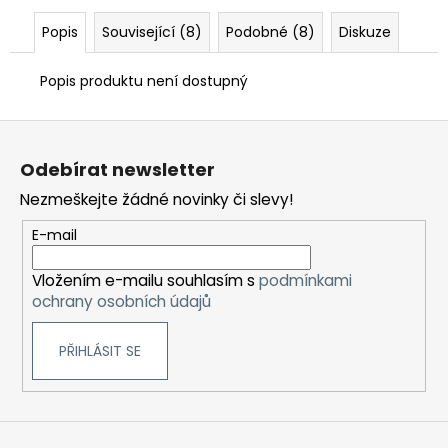
Popis
Související (8)
Podobné (8)
Diskuze
Popis produktu není dostupný
Z
á
Odebírat newsletter
p
Nezmeškejte žádné novinky či slevy!
a
t
E-mail
í
Vložením e-mailu souhlasím s
podmínkami
ochrany osobních údajů
PŘIHLÁSIT SE