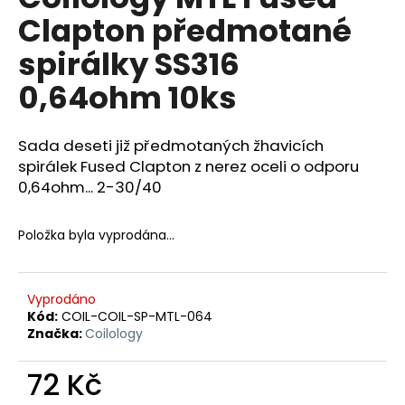
je
a
Clapton předmotané
0,0
z
j
spirálky SS316
5
í
hvězdiček.
0,64ohm 10ks
t
?
Sada deseti již předmotaných žhavicích
spirálek Fused Clapton z nerez oceli o odporu
0,64ohm... 2-30/40
HLEDAT
Položka byla vyprodána…
D
Vyprodáno
o
Kód:
COIL-COIL-SP-MTL-064
p
Značka:
Coilology
o
r
72 Kč
u