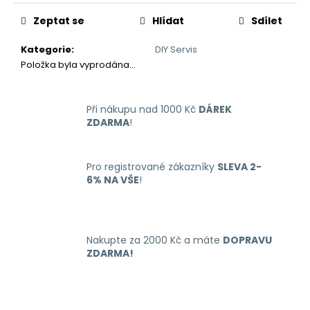
č
Měrná
cena:
u
Zeptat se
Hlídat
Sdílet
j
e
Kategorie
:
DIY Servis
m
Položka byla vyprodána…
e
Při nákupu nad 1000 Kč
DÁREK
LIQUID
ZDARMA
!
ARAMAX
MAX
STRAWBERRY
10ML-
Pro registrované zákazníky
SLEVA 2-
12MG
6% NA VŠE
!
168
Kč
Nakupte za 2000 Kč a máte
DOPRAVU
ZDARMA!