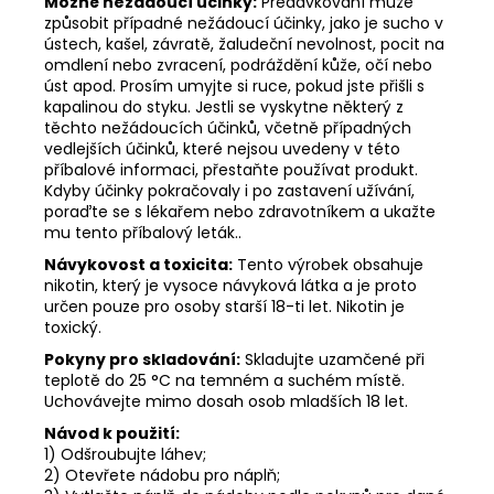
Možné nežádoucí účinky:
Předávkování může
způsobit případné nežádoucí účinky, jako je sucho v
ústech, kašel, závratě, žaludeční nevolnost, pocit na
omdlení nebo zvracení, podráždění kůže, očí nebo
úst apod. Prosím umyjte si ruce, pokud jste přišli s
kapalinou do styku. Jestli se vyskytne některý z
těchto nežádoucích účinků, včetně případných
vedlejších účinků, které nejsou uvedeny v této
příbalové informaci, přestaňte používat produkt.
Kdyby účinky pokračovaly i po zastavení užívání,
poraďte se s lékařem nebo zdravotníkem a ukažte
mu tento příbalový leták..
Návykovost a toxicita:
Tento výrobek obsahuje
nikotin, který je vysoce návyková látka a je proto
určen pouze pro osoby starší 18-ti let. Nikotin je
toxický.
Pokyny pro skladování:
Skladujte uzamčené při
teplotě do 25 °C na temném a suchém místě.
Uchovávejte mimo dosah osob mladších 18 let.
Návod k použití:
1) Odšroubujte láhev;
2) Otevřete nádobu pro náplň;