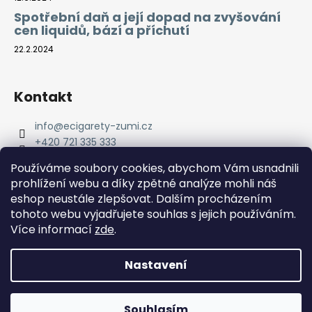
Spotřební daň a její dopad na zvyšování
cen liquidů, bází a příchutí
22.2.2024
Kontakt
info
@
ecigarety-zumi.cz
+420 721 335 333
Facebook eCigarety ZUMI
Používáme soubory cookies, abychom Vám usnadnili
prohlížení webu a díky zpětné analýze mohli náš
eshop neustále zlepšovat. Dalším procházením
tohoto webu vyjadřujete souhlas s jejich používáním.
Více informací
zde
.
Nastavení
Vytvořil Shoptet
Copyright 2026
eCigarety ZUMI
. Všechna práva
Doprava ZDARMA od 2000 Kč! Dárek k objednávce od 2500
Souhlasím
vyhrazena.