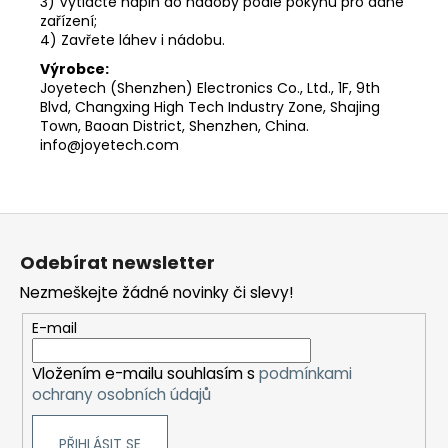
3) Vytlačte náplň do nádoby podle pokynů pro dané
zařízení;
4) Zavřete láhev i nádobu.
Výrobce:
Joyetech (Shenzhen) Electronics Co., Ltd., 1F, 9th
Blvd, Changxing High Tech Industry Zone, Shajing
Town, Baoan District, Shenzhen, China.
info@joyetech.com
Z
á
Odebírat newsletter
p
Nezmeškejte žádné novinky či slevy!
a
t
E-mail
í
Vložením e-mailu souhlasím s
podmínkami
ochrany osobních údajů
PŘIHLÁSIT SE