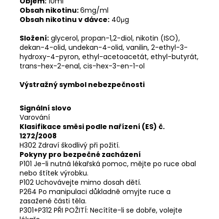
Objem:
10ml
Obsah nikotinu:
6mg/ml
Obsah nikotinu v dávce:
40μg
Složení:
glycerol, propan-1,2-diol, nikotin (ISO),
dekan-4-olid, undekan-4-olid, vanilin, 2-ethyl-3-
hydroxy-4-pyron, ethyl-acetoacetát, ethyl-butyrát,
trans-hex-2-enal, cis-hex-3-en-1-ol
Výstražný symbol nebezpečnosti
Signální slovo
Varování
Klasifikace směsi podle nařízení (ES) č.
1272/2008
H302 Zdraví škodlivý při požití.
Pokyny pro bezpečné zacházení
P101 Je-li nutná lékařská pomoc, mějte po ruce obal
nebo štítek výrobku.
P102 Uchovávejte mimo dosah dětí.
P264 Po manipulaci důkladně omyjte ruce a
zasažené části těla.
P301+P312 PŘI POŽITÍ: Necítíte-li se dobře, volejte