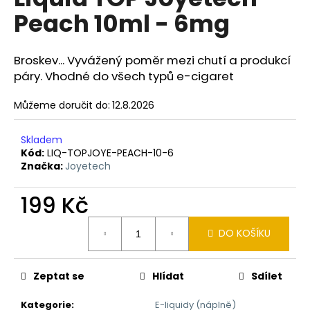
je
a
Peach 10ml - 6mg
0,0
z
j
5
í
hvězdiček.
Broskev... Vyvážený poměr mezi chutí a produkcí
t
páry. Vhodné do všech typů e-cigaret
?
Můžeme doručit do:
12.8.2026
Skladem
Kód:
LIQ-TOPJOYE-PEACH-10-6
HLEDAT
Značka:
Joyetech
199 Kč
D
Měrná
DO KOŠÍKU
o
cena:
p
o
Zeptat se
Hlídat
Sdílet
r
u
Kategorie
:
E-liquidy (náplně)