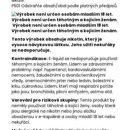
lékaře.
P501 Odstraňte obsah/obal podle platných předpisů.
Výrobek není určen osobám mladším 18 let.
Výrobek není určen těhotným a kojícím ženám.
Tento výrobek obsahuje nikotin, který je
vysoce návykovou látkou. Jeho užití nekuřáky
se nedoporučuje.
Kontraindikace:
E-liquid se nedoporučuje používat
těhotným a kojícím ženám. Lidem se zdravotními
problémy: např. hypertenzí, kardiovaskulárními
nemocemi, žaludečními a dvanácterníkovými
vředy, onemocněním jater nebo ledvin, bolestmi v
krku, cukrovkou. Lidem, kteří mají respirační potíže
jako jsou: bronchitida, plicní emfyzém, astma atd.
Varování pro rizikové skupiny:
Tento produkt by
neměly používat těhotné a kojící ženy, osoby které
jsou alergické na nikotin nebo jinou složku
obsaženou v e-kapalině a osoby mladší 18 let nebo
nekuřáci.