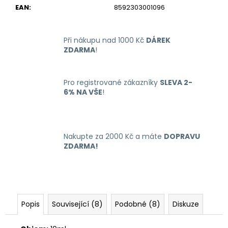
č
EAN
:
8592303001096
u
j
e
Při nákupu nad 1000 Kč
DÁREK
m
ZDARMA
!
e
Pro registrované zákazníky
SLEVA 2-
LIQUID
6% NA VŠE
!
ARAMAX
MAX
STRAWBERRY
10ML-
12MG
Nakupte za 2000 Kč a máte
DOPRAVU
168
ZDARMA!
Kč
Popis
Související (8)
Podobné (8)
Diskuze