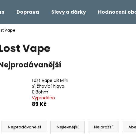
ás
Doprava
Slevy a dárky
Hodnocení ob
ost Vape
Co potřebujete najít?
Lost Vape
HLEDAT
Nejprodávanější
Lost Vape UB Mini
Doporučujeme
S1 žhavicí hlava
0,8ohm
Vyprodáno
89 Kč
Ř
a
Nejprodávanější
Nejlevnější
Nejdražší
Ab
z