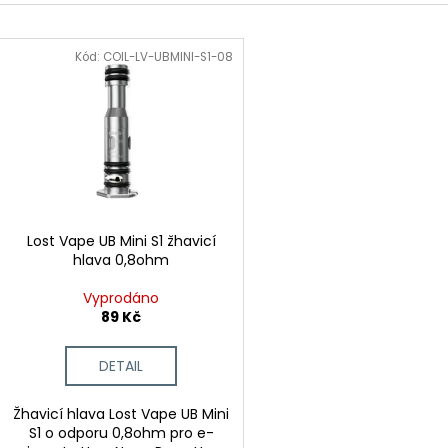
LIQUID DEKANG MENTHOL 10ML - 6MG
LIQUID LIQUA AM
e
(MENTOL)
6MG (AMERICKÝ
V
n
195 Kč
198 Kč
ý
Kód:
COIL-LV-UBMINI-S1-08
í
p
p
i
r
s
o
p
d
r
u
o
k
d
Lost Vape UB Mini S1 žhavicí
t
hlava 0,8ohm
u
ů
k
Vyprodáno
t
89 Kč
ů
DETAIL
Žhavicí hlava Lost Vape UB Mini
S1 o odporu 0,8ohm pro e-