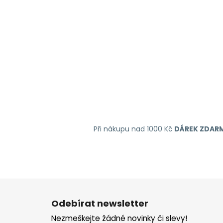
Při nákupu nad 1000 Kč
DÁREK ZDAR
Z
á
Odebírat newsletter
p
Nezmeškejte žádné novinky či slevy!