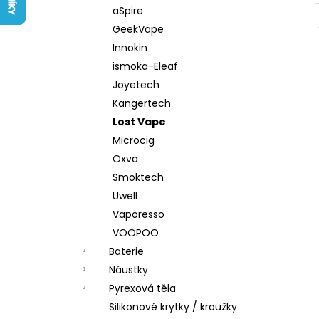
LIQUID ARAMAX 4PACK CIGAR
l
aSpire
TOBACCO 4X10ML-18MG
GeekVape
558 Kč
Innokin
ismoka-Eleaf
Joyetech
Kangertech
Lost Vape
Microcig
Oxva
Smoktech
Uwell
Vaporesso
VOOPOO
Baterie
Náustky
Pyrexová těla
Silikonové krytky / kroužky