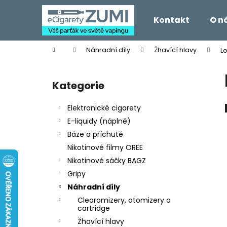
K
Přejít
na
o
Kontakt
O n
obsah
Zpět
Zpět
š
do
do
í
Domů
Náhradní díly
Žhavící hlavy
L
k
obchodu
obchodu
P
o
Kategorie
Přeskočit
s
kategorie
t
Elektronické cigarety
r
E-liquidy (náplně)
a
Báze a příchutě
n
Nikotinové filmy OREE
n
Nikotinové sáčky BAGZ
í
Gripy
p
Náhradní díly
a
Clearomizery, atomizery a
n
cartridge
e
Žhavící hlavy