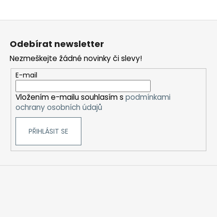
ý
p
Z
i
á
s
Odebírat newsletter
u
p
Nezmeškejte žádné novinky či slevy!
a
t
E-mail
í
Vložením e-mailu souhlasím s
podmínkami
ochrany osobních údajů
PŘIHLÁSIT SE