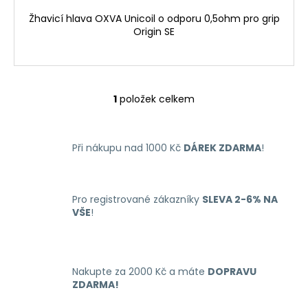
č
u
Žhavicí hlava OXVA Unicoil o odporu 0,5ohm pro grip
j
Origin SE
e
m
e
1
položek celkem
O
LIO
v
NANO
l
PRO
Při nákupu nad 1000 Kč
DÁREK ZDARMA
!
á
ELEKTRONICKÁ
d
CIGARETA
PASSION
a
FRUIT
c
16MG
Pro registrované zákazníky
SLEVA 2-6% NA
í
VŠE
!
169
p
Kč
r
v
k
Nakupte za 2000 Kč a máte
DOPRAVU
y
ZDARMA!
v