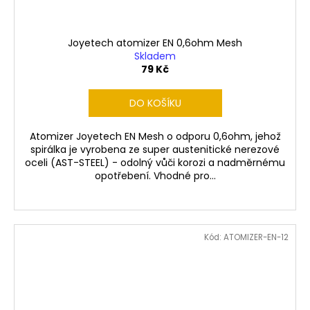
Joyetech atomizer EN 0,6ohm Mesh
Skladem
79 Kč
DO KOŠÍKU
Atomizer Joyetech EN Mesh o odporu 0,6ohm, jehož
spirálka je vyrobena ze super austenitické nerezové
oceli (AST-STEEL) - odolný vůči korozi a nadměrnému
opotřebení. Vhodné pro...
Kód:
ATOMIZER-EN-12