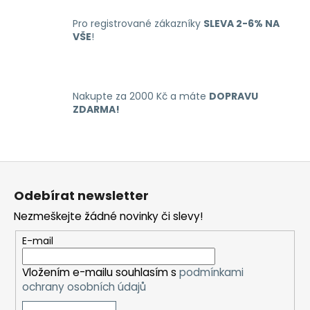
a
c
Pro registrované zákazníky
SLEVA 2-6% NA
í
VŠE
!
p
r
v
k
Nakupte za 2000 Kč a máte
DOPRAVU
y
ZDARMA!
v
ý
p
Z
i
á
s
Odebírat newsletter
u
p
Nezmeškejte žádné novinky či slevy!
a
t
E-mail
í
Vložením e-mailu souhlasím s
podmínkami
ochrany osobních údajů