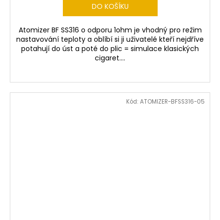
DO KOŠÍKU
Atomizer BF SS316 o odporu 1ohm je vhodný pro režim
nastavování teploty a oblíbí si ji uživatelé kteří nejdříve
potahují do úst a poté do plic = simulace klasických
cigaret....
Kód:
ATOMIZER-BFSS316-05