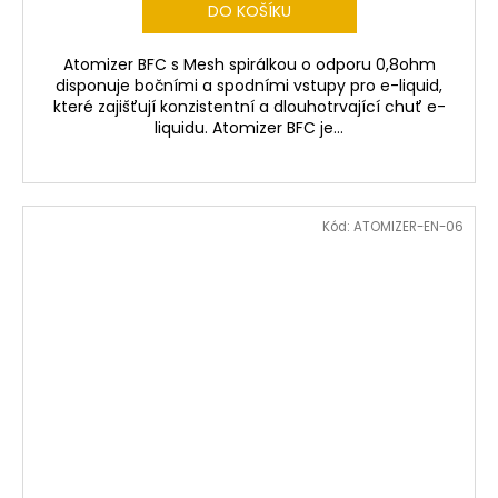
DO KOŠÍKU
Atomizer BFC s Mesh spirálkou o odporu 0,8ohm
disponuje bočními a spodními vstupy pro e-liquid,
které zajišťují konzistentní a dlouhotrvající chuť e-
liquidu. Atomizer BFC je...
Kód:
ATOMIZER-EN-06