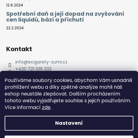
12.6.2024
Spotřební daň a její dopad na zvyšování
cen liquidů, bází a příchutí
22.2.2024
Kontakt
info
@
ecigarety-zumi.cz
+420 721 335 333
Facebook eCigarety ZUMI
Používáme soubory cookies, abychom Vám usnadnili
prohlížení webu a díky zpětné analýze mohli náš
eshop neustále zlepšovat. Dalším procházením
tohoto webu vyjadřujete souhlas s jejich používáním.
Více informací
zde
.
Nastavení
Vytvořil Shoptet
Copyright 2026
eCigarety ZUMI
. Všechna práva