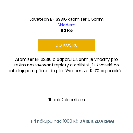
Joyetech BF SS316 atomizer 0,5ohm
Skladem
50 Kč
DO KOŠÍKU
Atomizer BF SS316 o odporu 0,5ohm je vhodný pro
režim nastavování teploty a oblíbí si jí uživatelé co
inhalují páru přímo do plic. Vyroben ze 100% organické...
11
položek celkem
O
v
l
Při nákupu nad 1000 Kč
DÁREK ZDARMA
!
á
d