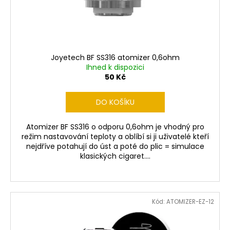
č
d
u
u
j
k
e
t
m
ů
e
Joyetech BF SS316 atomizer 0,6ohm
Ihned k dispozici
50 Kč
OXVA
XLIM
DO KOŠÍKU
GO
ELEKTRONICKÁ
CIGARETA
Atomizer BF SS316 o odporu 0,6ohm je vhodný pro
1000MAH
režim nastavování teploty a oblíbí si ji uživatelé kteří
BLACK
nejdříve potahují do úst a poté do plic = simulace
235
klasických cigaret....
Kč
Původně:
399
Kč
Kód:
ATOMIZER-EZ-12