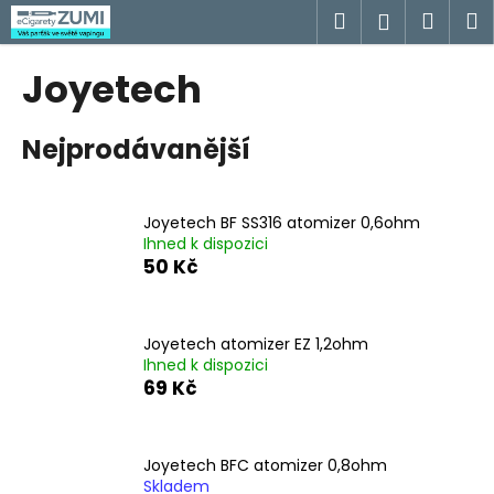
K
Přejít
Hledat
Náku
M
Přihlášen
na
o
obsah
Zpět
Zpět
košík
š
Joyetech
í
C
k
Nejprodávanější
o
p
o
Joyetech BF SS316 atomizer 0,6ohm
t
Ihned k dispozici
ř
50 Kč
e
b
u
Joyetech atomizer EZ 1,2ohm
Ihned k dispozici
j
69 Kč
e
t
e
Joyetech BFC atomizer 0,8ohm
n
Skladem