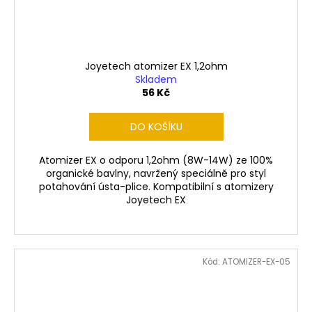
Joyetech atomizer EX 1,2ohm
Skladem
56 Kč
DO KOŠÍKU
Atomizer EX o odporu 1,2ohm (8W-14W) ze 100%
organické bavlny, navržený speciálně pro styl
potahování ústa-plice. Kompatibilní s atomizery
Joyetech EX
Kód:
ATOMIZER-EX-05