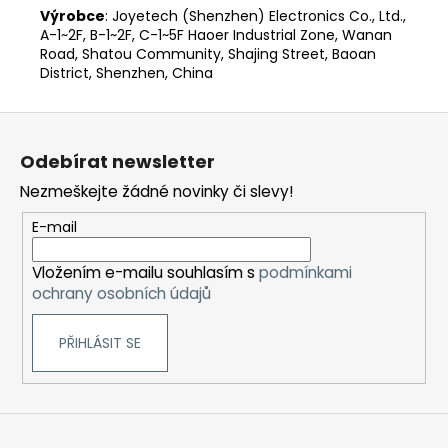
Výrobce
: Joyetech (Shenzhen) Electronics Co., Ltd.,
A-1~2F, B-1~2F, C-1~5F Haoer Industrial Zone, Wanan
Road, Shatou Community, Shajing Street, Baoan
District, Shenzhen, China
Z
á
Odebírat newsletter
p
Nezmeškejte žádné novinky či slevy!
a
t
E-mail
í
Vložením e-mailu souhlasím s
podmínkami
ochrany osobních údajů
PŘIHLÁSIT SE