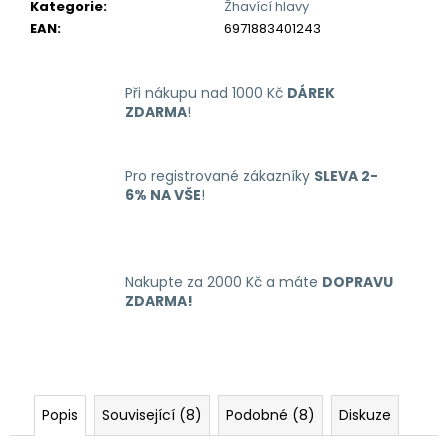
č
Kategorie
:
Žhavící hlavy
u
EAN
:
6971883401243
j
e
m
Při nákupu nad 1000 Kč
DÁREK
e
ZDARMA
!
LIO
Pro registrované zákazníky
SLEVA 2-
NANO
6% NA VŠE
!
PRO
ELEKTRONICKÁ
CIGARETA
PASSION
FRUIT
Nakupte za 2000 Kč a máte
DOPRAVU
16MG
ZDARMA!
169
Kč
Popis
Související (8)
Podobné (8)
Diskuze