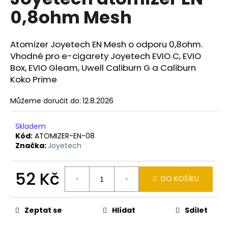
je
a
0,8ohm Mesh
5,0
z
j
5
í
hvězdiček.
Atomizer Joyetech EN Mesh o odporu 0,8ohm.
t
Vhodné pro e-cigarety Joyetech EVIO C, EVIO
?
Box, EVIO Gleam, Uwell Caliburn G a Caliburn
Koko Prime
Můžeme doručit do:
12.8.2026
HLEDAT
Skladem
Kód:
ATOMIZER-EN-08
Značka:
Joyetech
D
o
52 Kč
DO KOŠÍKU
p
Měrná
o
cena:
r
Zeptat se
Hlídat
Sdílet
u